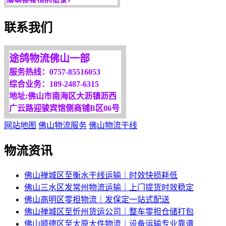
欢迎您光临！
更多服务请来电咨询，
联系我们
我们将竭诚为你服务！
途鸽物流佛山一部
服务热线：0757-85516053
综合业务：189-2487-6315
地址:佛山市南海区大沥镇沥西
广云路迎骏宾馆侧商铺B区06号
网站地图
佛山物流服务
佛山物流干线
物流资讯
佛山禅城区至衡水干线运输｜时效快损耗低
佛山三水区发常州物流运输｜上门提货时效稳定
佛山高明区零担物流｜发保定一站式配送
佛山禅城区至忻州货运公司｜整车零担仓储打包
佛山顺德区至太原大件物流｜设备运输专业靠谱