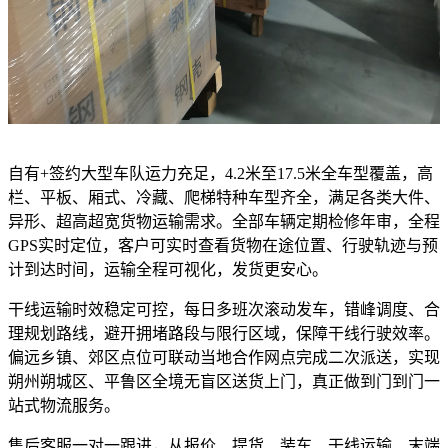
自有+签约大型车队运力充足，4.2米至17.5米全车型覆盖，高
栏、平板、厢式、冷藏、爬梯特种车型齐全，满足各类大件、
异形、超高超宽货物运输需求。全部车辆定期检修年审，全程
GPS实时定位，客户可实时查看货物在途位置、行驶轨迹与预
计到达时间，运输全程可视化，发货更安心。
干线运输时效稳定可控，每日多班次滚动发车，错峰调度、合
理规划路线，避开拥堵路段与限行区域，保障干线行驶效率。
偏远乡镇、郊区点位可联动当地合作网点完成二次派送，实现
朔州朔城区、平鲁区全境无盲区送货上门，真正做到门到门一
站式物流服务。
售后客服一对一跟进，从报价、提货、装车、干线运输、末端