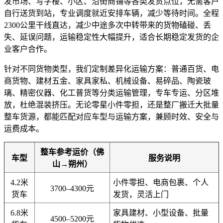
发市场、写字楼、小区、沿街商铺等各类发货点位，无需客户
自行送货到站，专业调度就近安排车辆，减少等待时间。全程
2300公里干线直达，减少中途多次中转带来的货物磕碰、丢
失、延误问题，运输稳定性大幅提升，适合长期稳定发货的企
业客户合作。
针对不同货物类型，我们定制差异化运输方案：普通百货、电
商货物、建材五金、家具家私、机械设备、易碎品、陶瓷玻
璃、精密仪器、化工普货等分类运输管理，专车专运、分区堆
放，杜绝混装挤压。无论零星小件零担，还是整厂搬迁大批量
整车货源，都能匹配对应车型与运输方案，兼顾时效、安全与
运费成本。
整车参考运价（佛
车型
服务说明
山→朔州）
4.2米
小件零担、电商包裹、个人
3700–4300元
货车
发货，灵活上门
6.8米
家具建材、小型设备、批量
4500–5200元