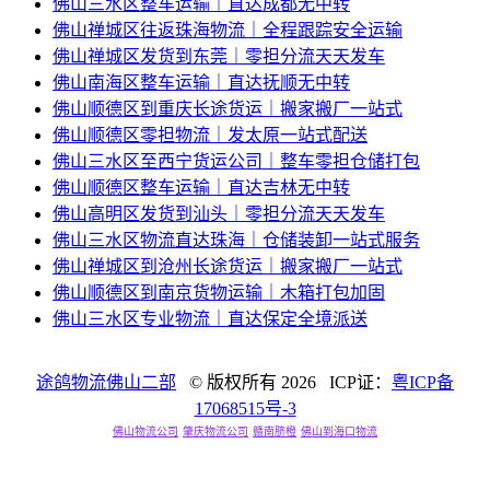
佛山三水区整车运输｜直达成都无中转
佛山禅城区往返珠海物流｜全程跟踪安全运输
佛山禅城区发货到东莞｜零担分流天天发车
佛山南海区整车运输｜直达抚顺无中转
佛山顺德区到重庆长途货运｜搬家搬厂一站式
佛山顺德区零担物流｜发太原一站式配送
佛山三水区至西宁货运公司｜整车零担仓储打包
佛山顺德区整车运输｜直达吉林无中转
佛山高明区发货到汕头｜零担分流天天发车
佛山三水区物流直达珠海｜仓储装卸一站式服务
佛山禅城区到沧州长途货运｜搬家搬厂一站式
佛山顺德区到南京货物运输｜木箱打包加固
佛山三水区专业物流｜直达保定全境派送
途鸽物流佛山二部
© 版权所有
2026 ICP证：
粤ICP备
17068515号-3
佛山物流公司
肇庆物流公司
赣南脐橙
佛山到海口物流