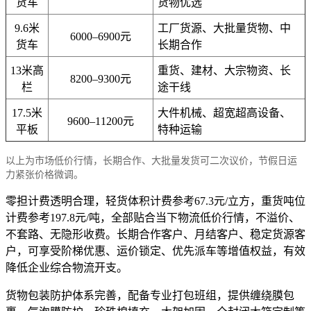
货车
货物优选
9.6米
工厂货源、大批量货物、中
6000–6900元
货车
长期合作
13米高
重货、建材、大宗物资、长
8200–9300元
栏
途干线
17.5米
大件机械、超宽超高设备、
9600–11200元
平板
特种运输
以上为市场低价行情，长期合作、大批量发货可二次议价，节假日运
力紧张价格微调。
零担计费透明合理，轻货体积计费参考67.3元/立方，重货吨位
计费参考197.8元/吨，全部贴合当下物流低价行情，不溢价、
不套路、无隐形收费。长期合作客户、月结客户、稳定货源客
户，可享受阶梯优惠、运价锁定、优先派车等增值权益，有效
降低企业综合物流开支。
货物包装防护体系完善，配备专业打包班组，提供缠绕膜包