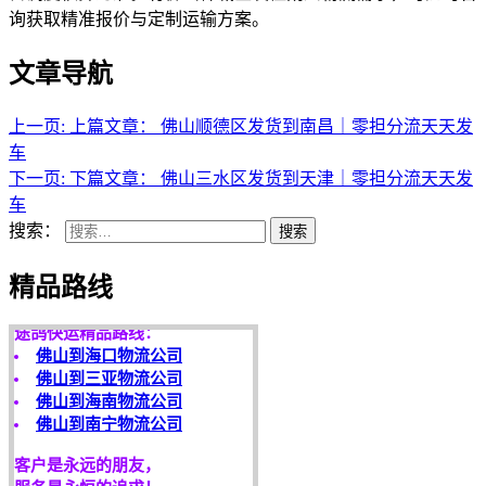
询获取精准报价与定制运输方案。
文章导航
上一页:
上篇文章：
佛山顺德区发货到南昌｜零担分流天天发
车
下一页:
下篇文章：
佛山三水区发货到天津｜零担分流天天发
车
搜索：
搜索
天开地辟宏基，
东成西就泰运！
精品路线
途鸽快运精品路线：
佛山到海口物流公司
佛山到三亚物流公司
佛山到海南物流公司
佛山到南宁物流公司
客户是永远的朋友，
服务是永恒的追求！