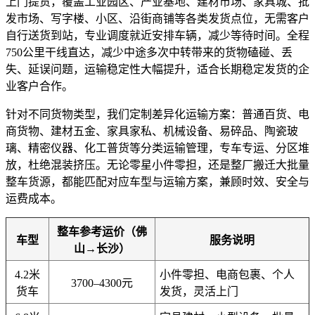
上门提货，覆盖工业园区、产业基地、建材市场、家具城、批
发市场、写字楼、小区、沿街商铺等各类发货点位，无需客户
自行送货到站，专业调度就近安排车辆，减少等待时间。全程
750公里干线直达，减少中途多次中转带来的货物磕碰、丢
失、延误问题，运输稳定性大幅提升，适合长期稳定发货的企
业客户合作。
针对不同货物类型，我们定制差异化运输方案：普通百货、电
商货物、建材五金、家具家私、机械设备、易碎品、陶瓷玻
璃、精密仪器、化工普货等分类运输管理，专车专运、分区堆
放，杜绝混装挤压。无论零星小件零担，还是整厂搬迁大批量
整车货源，都能匹配对应车型与运输方案，兼顾时效、安全与
运费成本。
整车参考运价（佛
车型
服务说明
山→长沙）
4.2米
小件零担、电商包裹、个人
3700–4300元
货车
发货，灵活上门