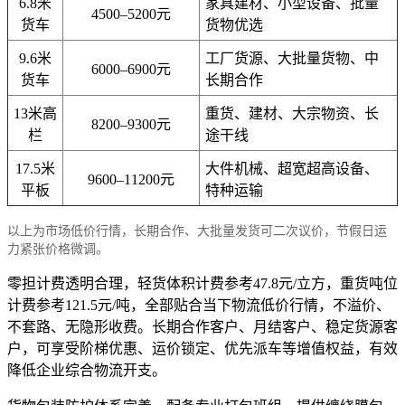
6.8米
家具建材、小型设备、批量
4500–5200元
货车
货物优选
9.6米
工厂货源、大批量货物、中
6000–6900元
货车
长期合作
13米高
重货、建材、大宗物资、长
8200–9300元
栏
途干线
17.5米
大件机械、超宽超高设备、
9600–11200元
平板
特种运输
以上为市场低价行情，长期合作、大批量发货可二次议价，节假日运
力紧张价格微调。
零担计费透明合理，轻货体积计费参考47.8元/立方，重货吨位
计费参考121.5元/吨，全部贴合当下物流低价行情，不溢价、
不套路、无隐形收费。长期合作客户、月结客户、稳定货源客
户，可享受阶梯优惠、运价锁定、优先派车等增值权益，有效
降低企业综合物流开支。