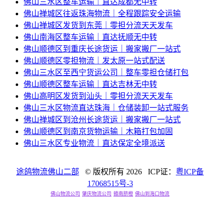
佛山三水区整车运输｜直达成都无中转
佛山禅城区往返珠海物流｜全程跟踪安全运输
佛山禅城区发货到东莞｜零担分流天天发车
佛山南海区整车运输｜直达抚顺无中转
佛山顺德区到重庆长途货运｜搬家搬厂一站式
佛山顺德区零担物流｜发太原一站式配送
佛山三水区至西宁货运公司｜整车零担仓储打包
佛山顺德区整车运输｜直达吉林无中转
佛山高明区发货到汕头｜零担分流天天发车
佛山三水区物流直达珠海｜仓储装卸一站式服务
佛山禅城区到沧州长途货运｜搬家搬厂一站式
佛山顺德区到南京货物运输｜木箱打包加固
佛山三水区专业物流｜直达保定全境派送
途鸽物流佛山二部
© 版权所有
2026 ICP证：
粤ICP备
17068515号-3
佛山物流公司
肇庆物流公司
赣南脐橙
佛山到海口物流