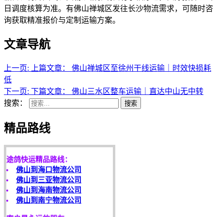
日调度核算为准。有佛山禅城区发往长沙物流需求，可随时咨
询获取精准报价与定制运输方案。
文章导航
上一页:
上篇文章：
佛山禅城区至徐州干线运输｜时效快损耗
低
下一页:
下篇文章：
佛山三水区整车运输｜直达中山无中转
搜索：
搜索
天开地辟宏基，
精品路线
东成西就泰运！
途鸽快运精品路线：
佛山到海口物流公司
佛山到三亚物流公司
佛山到海南物流公司
佛山到南宁物流公司
客户是永远的朋友，
服务是永恒的追求！