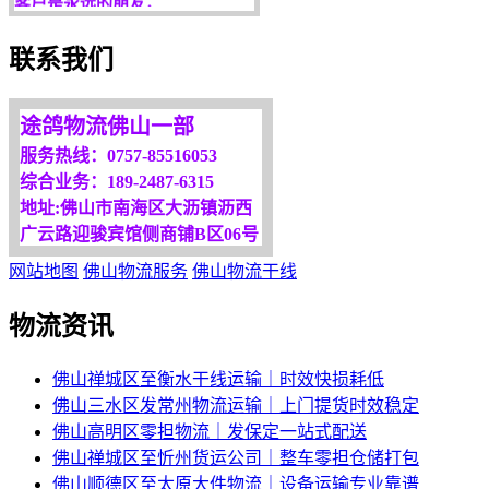
欢迎您光临！
联系我们
更多服务请来电咨询，
我们将竭诚为你服务！
途鸽物流佛山一部
服务热线：0757-85516053
综合业务：189-2487-6315
地址:佛山市南海区大沥镇沥西
广云路迎骏宾馆侧商铺B区06号
网站地图
佛山物流服务
佛山物流干线
物流资讯
佛山禅城区至衡水干线运输｜时效快损耗低
佛山三水区发常州物流运输｜上门提货时效稳定
佛山高明区零担物流｜发保定一站式配送
佛山禅城区至忻州货运公司｜整车零担仓储打包
佛山顺德区至太原大件物流｜设备运输专业靠谱