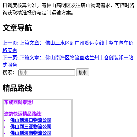
日调度核算为准。有佛山高明区发往唐山物流需求，可随时咨
询获取精准报价与定制运输方案。
文章导航
上一页:
上篇文章：
佛山三水区到广州货运专线｜整车包车价
格实惠
下一页:
下篇文章：
佛山南海区物流直达兰州｜仓储装卸一站
式服务
搜索：
搜索
天开地辟宏基，
精品路线
东成西就泰运！
途鸽快运精品路线：
佛山到海口物流公司
佛山到三亚物流公司
佛山到海南物流公司
佛山到南宁物流公司