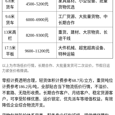
6.8米
家具建材、小型设备、批量
4500–5200元
货车
货物优选
9.6米
工厂货源、大批量货物、中
6000–6900元
货车
长期合作
13米高
重货、建材、大宗物资、长
8200–9300元
栏
途干线
17.5米
大件机械、超宽超高设备、
9600–11200元
平板
特种运输
以上为市场低价行情，长期合作、大批量发货可二次议价，节假日运
力紧张价格微调。
零担计费透明合理，轻货体积计费参考68.7元/立方，重货吨位
计费参考186.2元/吨，全部贴合当下物流低价行情，不溢价、
不套路、无隐形收费。长期合作客户、月结客户、稳定货源客
户，可享受阶梯优惠、运价锁定、优先派车等增值权益，有效
降低企业综合物流开支。