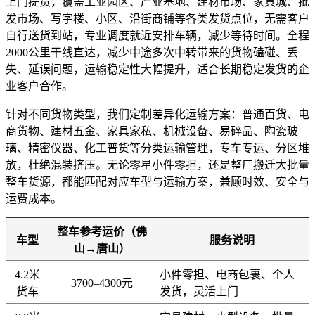
上门提货，覆盖工业园区、产业基地、建材市场、家具城、批
发市场、写字楼、小区、沿街商铺等各类发货点位，无需客户
自行送货到站，专业调度就近安排车辆，减少等待时间。全程
2000公里干线直达，减少中途多次中转带来的货物磕碰、丢
失、延误问题，运输稳定性大幅提升，适合长期稳定发货的企
业客户合作。
针对不同货物类型，我们定制差异化运输方案：普通百货、电
商货物、建材五金、家具家私、机械设备、易碎品、陶瓷玻
璃、精密仪器、化工普货等分类运输管理，专车专运、分区堆
放，杜绝混装挤压。无论零星小件零担，还是整厂搬迁大批量
整车货源，都能匹配对应车型与运输方案，兼顾时效、安全与
运费成本。
整车参考运价（佛
车型
服务说明
山→唐山）
4.2米
小件零担、电商包裹、个人
3700–4300元
货车
发货，灵活上门