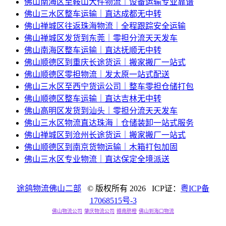
佛山南海区至鞍山大件物流｜设备运输专业靠谱
佛山三水区整车运输｜直达成都无中转
佛山禅城区往返珠海物流｜全程跟踪安全运输
佛山禅城区发货到东莞｜零担分流天天发车
佛山南海区整车运输｜直达抚顺无中转
佛山顺德区到重庆长途货运｜搬家搬厂一站式
佛山顺德区零担物流｜发太原一站式配送
佛山三水区至西宁货运公司｜整车零担仓储打包
佛山顺德区整车运输｜直达吉林无中转
佛山高明区发货到汕头｜零担分流天天发车
佛山三水区物流直达珠海｜仓储装卸一站式服务
佛山禅城区到沧州长途货运｜搬家搬厂一站式
佛山顺德区到南京货物运输｜木箱打包加固
佛山三水区专业物流｜直达保定全境派送
途鸽物流佛山二部
© 版权所有
2026 ICP证：
粤ICP备
17068515号-3
佛山物流公司
肇庆物流公司
赣南脐橙
佛山到海口物流