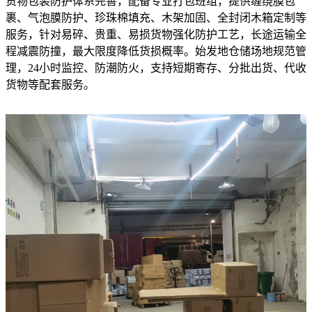
货物包装防护体系完善，配备专业打包班组，提供缠绕膜包
裹、气泡膜防护、珍珠棉填充、木架加固、全封闭木箱定制等
服务，针对易碎、贵重、易损货物强化防护工艺，长途运输全
程减震防撞，最大限度降低货损概率。始发地仓储场地规范管
理，24小时监控、防潮防火，支持短期寄存、分批出货、代收
货物等配套服务。