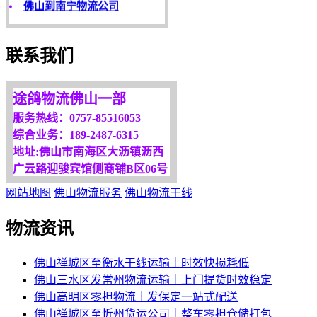
客户是永远的朋友，
服务是永恒的追求！
联系我们
欢迎您光临！
更多服务请来电咨询，
我们将竭诚为你服务！
途鸽物流佛山一部
服务热线：0757-85516053
综合业务：189-2487-6315
地址:佛山市南海区大沥镇沥西
广云路迎骏宾馆侧商铺B区06号
网站地图
佛山物流服务
佛山物流干线
物流资讯
佛山禅城区至衡水干线运输｜时效快损耗低
佛山三水区发常州物流运输｜上门提货时效稳定
佛山高明区零担物流｜发保定一站式配送
佛山禅城区至忻州货运公司｜整车零担仓储打包