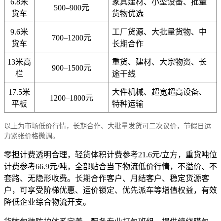
6.8米
家具建材、小型设备、批量
500–900元
货车
货物优选
9.6米
工厂货源、大批量货物、中
700–1200元
货车
长期合作
13米高
重货、建材、大宗物资、长
900–1500元
栏
途干线
17.5米
大件机械、超宽超高设备、
1200–1800元
平板
特种运输
以上为市场低价行情，长期合作、大批量发货可二次议价，节假日运
力紧张价格微调。
零担计费透明合理，轻货体积计费参考21.6元/立方，重货吨位
计费参考66.9元/吨，全部贴合当下物流低价行情，不溢价、不
套路、无隐形收费。长期合作客户、月结客户、稳定货源客
户，可享受阶梯优惠、运价锁定、优先派车等增值权益，有效
降低企业综合物流开支。