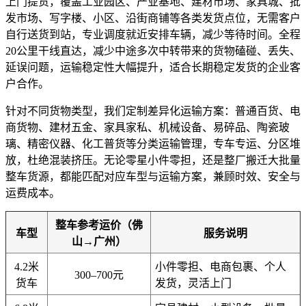
上门提货，覆盖工业园区、产业基地、建材市场、家具城、批
发市场、写字楼、小区、沿街商铺等各类发货点位，无需客户
自行送货到站，专业调度就近安排车辆，减少等待时间。全程
20公里干线直达，减少中途多次中转带来的货物磕碰、丢失、
延误问题，运输稳定性大幅提升，适合长期稳定发货的企业客
户合作。
针对不同货物类型，我们定制差异化运输方案：普通百货、电
商货物、建材五金、家具家私、机械设备、易碎品、陶瓷玻
璃、精密仪器、化工普货等分类运输管理，专车专运、分区堆
放，杜绝混装挤压。无论零星小件零担，还是整厂搬迁大批量
整车货源，都能匹配对应车型与运输方案，兼顾时效、安全与
运费成本。
整车参考运价（佛
车型
服务说明
山→广州）
4.2米
小件零担、电商包裹、个人
300–700元
货车
发货，灵活上门