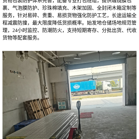
货物包装防护体系完善，配备专业打包班组，提供缠绕膜包
裹、气泡膜防护、珍珠棉填充、木架加固、全封闭木箱定制等
服务，针对易碎、贵重、易损货物强化防护工艺，长途运输全
程减震防撞，最大限度降低货损概率。始发地仓储场地规范管
理，24小时监控、防潮防火，支持短期寄存、分批出货、代收
货物等配套服务。