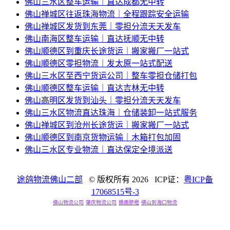
佛山三水区整车运输｜直达成都无中转
佛山禅城区往返珠海物流｜全程跟踪安全运输
佛山禅城区发货到东莞｜零担分流天天发车
佛山南海区整车运输｜直达抚顺无中转
佛山顺德区到重庆长途货运｜搬家搬厂一站式
佛山顺德区零担物流｜发太原一站式配送
佛山三水区至西宁货运公司｜整车零担仓储打包
佛山顺德区整车运输｜直达吉林无中转
佛山高明区发货到汕头｜零担分流天天发车
佛山三水区物流直达珠海｜仓储装卸一站式服务
佛山禅城区到沧州长途货运｜搬家搬厂一站式
佛山顺德区到南京货物运输｜木箱打包加固
佛山三水区专业物流｜直达保定全境派送
途鸽物流佛山二部
© 版权所有
2026 ICP证：
粤ICP备
17068515号-3
佛山物流公司
肇庆物流公司
赣南脐橙
佛山到海口物流