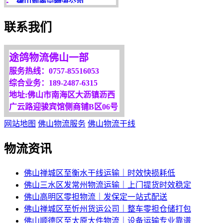
客户是永远的朋友，
服务是永恒的追求！
联系我们
欢迎您光临！
更多服务请来电咨询，
途鸽物流佛山一部
我们将竭诚为你服务！
服务热线：0757-85516053
综合业务：189-2487-6315
地址:佛山市南海区大沥镇沥西
广云路迎骏宾馆侧商铺B区06号
网站地图
佛山物流服务
佛山物流干线
物流资讯
佛山禅城区至衡水干线运输｜时效快损耗低
佛山三水区发常州物流运输｜上门提货时效稳定
佛山高明区零担物流｜发保定一站式配送
佛山禅城区至忻州货运公司｜整车零担仓储打包
佛山顺德区至太原大件物流｜设备运输专业靠谱