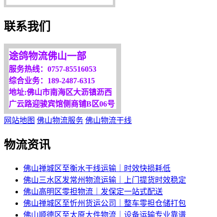
服务是永恒的追求！
欢迎您光临！
联系我们
更多服务请来电咨询，
我们将竭诚为你服务！
途鸽物流佛山一部
服务热线：0757-85516053
综合业务：189-2487-6315
地址:佛山市南海区大沥镇沥西
广云路迎骏宾馆侧商铺B区06号
网站地图
佛山物流服务
佛山物流干线
物流资讯
佛山禅城区至衡水干线运输｜时效快损耗低
佛山三水区发常州物流运输｜上门提货时效稳定
佛山高明区零担物流｜发保定一站式配送
佛山禅城区至忻州货运公司｜整车零担仓储打包
佛山顺德区至太原大件物流｜设备运输专业靠谱