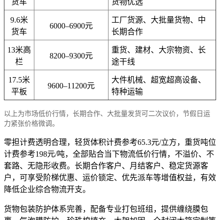
货车
货物优选
9.6米
工厂货源、大批量货物、中
6000–6900元
货车
长期合作
13米高
重货、建材、大宗物资、长
8200–9300元
栏
途干线
17.5米
大件机械、超宽超高设备、
9600–11200元
平板
特种运输
以上为市场低价行情，长期合作、大批量发货可二次议价，节假日运
力紧张价格微调。
零担计费透明合理，轻货体积计费参考65.3元/立方，重货吨位
计费参考198元/吨，全部贴合当下物流低价行情，不溢价、不
套路、无隐形收费。长期合作客户、月结客户、稳定货源客
户，可享受阶梯优惠、运价锁定、优先派车等增值权益，有效
降低企业综合物流开支。
货物包装防护体系完善，配备专业打包班组，提供缠绕膜包