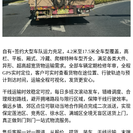
自有+签约大型车队运力充足，4.2米至17.5米全车型覆盖，高
栏、平板、厢式、冷藏、爬梯特种车型齐全，满足各类大件、
异形、超高超宽货物运输需求。全部车辆定期检修年审，全程
GPS实时定位，客户可实时查看货物在途位置、行驶轨迹与预
计到达时间，运输全程可视化，发货更安心。
干线运输时效稳定可控，每日多班次滚动发车，错峰调度、合
理规划路线，避开拥堵路段与限行区域，保障干线行驶效率。
偏远乡镇、郊区点位可联动当地合作网点完成二次派送，实现
保定莲池区、竞秀区、徐水区、满城区全境无盲区送货上门，
真正做到门到门一站式物流服务。
售后客服一对一跟进，从报价、提货、装车、干线运输、末端