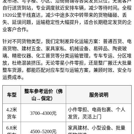
发市场、写字楼、小区、沿街商铺等各类发货点位，无需客户
自行送货到站，专业调度就近安排车辆，减少等待时间。全程
1920公里干线直达，减少中途多次中转带来的货物磕碰、丢
失、延误问题，运输稳定性大幅提升，适合长期稳定发货的企
业客户合作。
针对不同货物类型，我们定制差异化运输方案：普通百货、电
商货物、建材五金、家具家私、机械设备、易碎品、陶瓷玻
璃、精密仪器、化工普货等分类运输管理，专车专运、分区堆
放，杜绝混装挤压。无论零星小件零担，还是整厂搬迁大批量
整车货源，都能匹配对应车型与运输方案，兼顾时效、安全与
运费成本。
整车参考运价（佛
车型
服务说明
山→保定）
4.2米
小件零担、电商包裹、个人
3700–4300元
货车
发货，灵活上门
6.8米
家具建材、小型设备、批量
4500–5200元