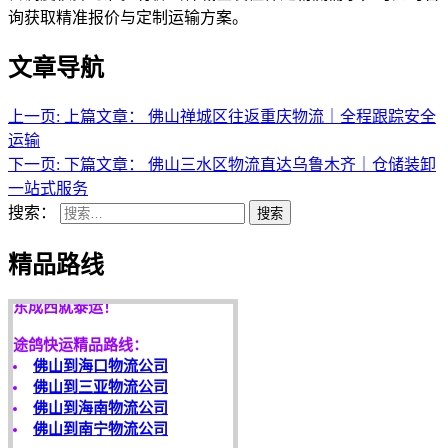
询获取精准报价与定制运输方案。
文章导航
上一页:
上篇文章：
佛山禅城区往返重庆物流｜全程跟踪安全
运输
下一页:
下篇文章：
佛山三水区物流直达乌鲁木齐｜仓储装卸
一站式服务
搜索：
搜索
天开地辟宏基，
精品路线
东成西就泰运！
途鸽快运精品路线：
佛山到海口物流公司
佛山到三亚物流公司
佛山到海南物流公司
佛山到南宁物流公司
客户是永远的朋友，