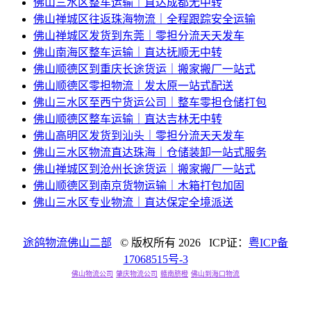
佛山三水区整车运输｜直达成都无中转
佛山禅城区往返珠海物流｜全程跟踪安全运输
佛山禅城区发货到东莞｜零担分流天天发车
佛山南海区整车运输｜直达抚顺无中转
佛山顺德区到重庆长途货运｜搬家搬厂一站式
佛山顺德区零担物流｜发太原一站式配送
佛山三水区至西宁货运公司｜整车零担仓储打包
佛山顺德区整车运输｜直达吉林无中转
佛山高明区发货到汕头｜零担分流天天发车
佛山三水区物流直达珠海｜仓储装卸一站式服务
佛山禅城区到沧州长途货运｜搬家搬厂一站式
佛山顺德区到南京货物运输｜木箱打包加固
佛山三水区专业物流｜直达保定全境派送
途鸽物流佛山二部
© 版权所有
2026 ICP证：
粤ICP备
17068515号-3
佛山物流公司
肇庆物流公司
赣南脐橙
佛山到海口物流