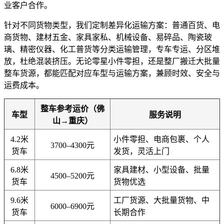
业客户合作。
针对不同货物类型，我们定制差异化运输方案：普通百货、电
商货物、建材五金、家具家私、机械设备、易碎品、陶瓷玻
璃、精密仪器、化工普货等分类运输管理，专车专运、分区堆
放，杜绝混装挤压。无论零星小件零担，还是整厂搬迁大批量
整车货源，都能匹配对应车型与运输方案，兼顾时效、安全与
运费成本。
整车参考运价（佛
车型
服务说明
山→重庆）
4.2米
小件零担、电商包裹、个人
3700–4300元
货车
发货，灵活上门
6.8米
家具建材、小型设备、批量
4500–5200元
货车
货物优选
9.6米
工厂货源、大批量货物、中
6000–6900元
货车
长期合作