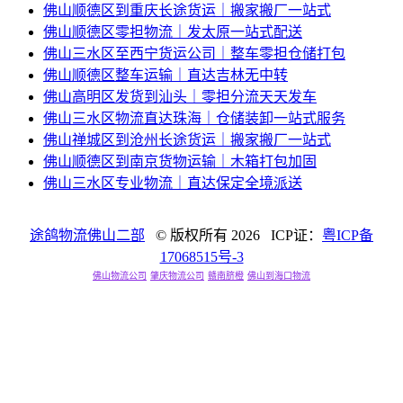
佛山顺德区到重庆长途货运｜搬家搬厂一站式
佛山顺德区零担物流｜发太原一站式配送
佛山三水区至西宁货运公司｜整车零担仓储打包
佛山顺德区整车运输｜直达吉林无中转
佛山高明区发货到汕头｜零担分流天天发车
佛山三水区物流直达珠海｜仓储装卸一站式服务
佛山禅城区到沧州长途货运｜搬家搬厂一站式
佛山顺德区到南京货物运输｜木箱打包加固
佛山三水区专业物流｜直达保定全境派送
途鸽物流佛山二部
© 版权所有
2026 ICP证：
粤ICP备
17068515号-3
佛山物流公司
肇庆物流公司
赣南脐橙
佛山到海口物流