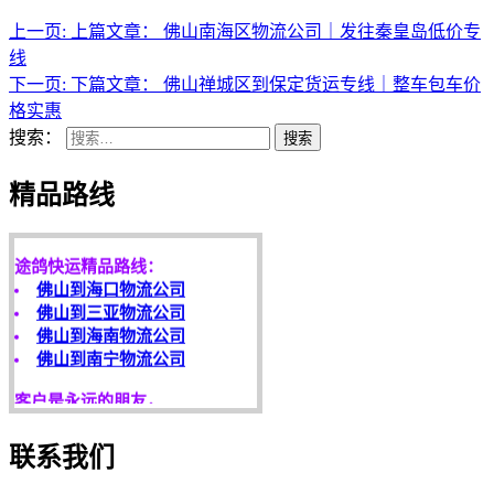
上一页:
上篇文章：
佛山南海区物流公司｜发往秦皇岛低价专
线
下一页:
下篇文章：
佛山禅城区到保定货运专线｜整车包车价
格实惠
搜索：
搜索
天开地辟宏基，
东成西就泰运！
精品路线
途鸽快运精品路线：
佛山到海口物流公司
佛山到三亚物流公司
佛山到海南物流公司
佛山到南宁物流公司
客户是永远的朋友，
服务是永恒的追求！
欢迎您光临！
联系我们
更多服务请来电咨询，