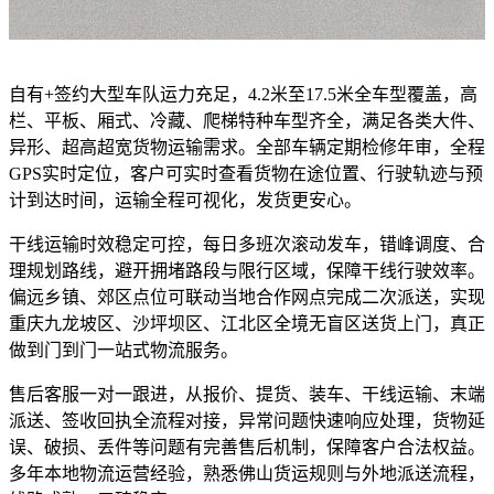
自有+签约大型车队运力充足，4.2米至17.5米全车型覆盖，高
栏、平板、厢式、冷藏、爬梯特种车型齐全，满足各类大件、
异形、超高超宽货物运输需求。全部车辆定期检修年审，全程
GPS实时定位，客户可实时查看货物在途位置、行驶轨迹与预
计到达时间，运输全程可视化，发货更安心。
干线运输时效稳定可控，每日多班次滚动发车，错峰调度、合
理规划路线，避开拥堵路段与限行区域，保障干线行驶效率。
偏远乡镇、郊区点位可联动当地合作网点完成二次派送，实现
重庆九龙坡区、沙坪坝区、江北区全境无盲区送货上门，真正
做到门到门一站式物流服务。
售后客服一对一跟进，从报价、提货、装车、干线运输、末端
派送、签收回执全流程对接，异常问题快速响应处理，货物延
误、破损、丢件等问题有完善售后机制，保障客户合法权益。
多年本地物流运营经验，熟悉佛山货运规则与外地派送流程，