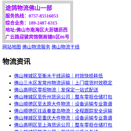
我们将竭诚为你服务！
途鸽物流佛山一部
服务热线：0757-85516053
综合业务：189-2487-6315
地址:佛山市南海区大沥镇沥西
广云路迎骏宾馆侧商铺B区06号
网站地图
佛山物流服务
佛山物流干线
物流资讯
佛山禅城区至衡水干线运输｜时效快损耗低
佛山三水区发常州物流运输｜上门提货时效稳定
佛山高明区零担物流｜发保定一站式配送
佛山禅城区至忻州货运公司｜整车零担仓储打包
佛山顺德区至太原大件物流｜设备运输专业靠谱
佛山顺德区往返秦皇岛物流｜全程跟踪安全运输
佛山禅城区至重庆大件物流｜设备运输专业靠谱
佛山高明区至上海货运公司｜整车零担仓储打包