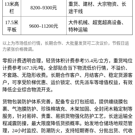
13米高
重货、建材、大宗物资、长
8200–9300元
栏
途干线
17.5米
大件机械、超宽超高设备、
9600–11200元
平板
特种运输
以上为市场低价行情，长期合作、大批量发货可二次议价，节假日运
力紧张价格微调。
零担计费透明合理，轻货体积计费参考55.4元/立方，重货吨位
计费参考167.3元/吨，全部贴合当下物流低价行情，不溢价、
不套路、无隐形收费。长期合作客户、月结客户、稳定货源客
户，可享受阶梯优惠、运价锁定、优先派车等增值权益，有效
降低企业综合物流开支。
货物包装防护体系完善，配备专业打包班组，提供缠绕膜包
裹、气泡膜防护、珍珠棉填充、木架加固、全封闭木箱定制等
服务，针对易碎、贵重、易损货物强化防护工艺，长途运输全
程减震防撞，最大限度降低货损概率。始发地仓储场地规范管
理，24小时监控、防潮防火，支持短期寄存、分批出货、代收