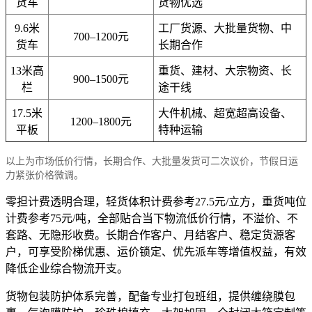
货车
货物优选
9.6米
工厂货源、大批量货物、中
700–1200元
货车
长期合作
13米高
重货、建材、大宗物资、长
900–1500元
栏
途干线
17.5米
大件机械、超宽超高设备、
1200–1800元
平板
特种运输
以上为市场低价行情，长期合作、大批量发货可二次议价，节假日运
力紧张价格微调。
零担计费透明合理，轻货体积计费参考27.5元/立方，重货吨位
计费参考75元/吨，全部贴合当下物流低价行情，不溢价、不
套路、无隐形收费。长期合作客户、月结客户、稳定货源客
户，可享受阶梯优惠、运价锁定、优先派车等增值权益，有效
降低企业综合物流开支。
货物包装防护体系完善，配备专业打包班组，提供缠绕膜包