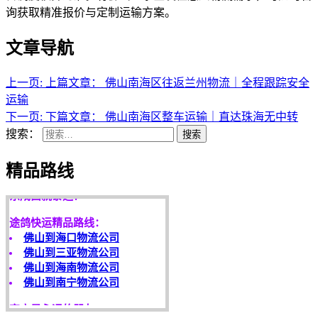
询获取精准报价与定制运输方案。
文章导航
上一页:
上篇文章：
佛山南海区往返兰州物流｜全程跟踪安全
运输
下一页:
下篇文章：
佛山南海区整车运输｜直达珠海无中转
搜索：
搜索
天开地辟宏基，
精品路线
东成西就泰运！
途鸽快运精品路线：
佛山到海口物流公司
佛山到三亚物流公司
佛山到海南物流公司
佛山到南宁物流公司
客户是永远的朋友，
服务是永恒的追求！