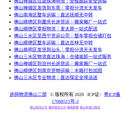
佛山禅城区往返珠海物流｜全程跟踪安全运输
佛山禅城区发货到东莞｜零担分流天天发车
佛山南海区整车运输｜直达抚顺无中转
佛山顺德区到重庆长途货运｜搬家搬厂一站式
佛山顺德区零担物流｜发太原一站式配送
佛山三水区至西宁货运公司｜整车零担仓储打包
佛山顺德区整车运输｜直达吉林无中转
佛山高明区发货到汕头｜零担分流天天发车
佛山三水区物流直达珠海｜仓储装卸一站式服务
佛山禅城区到沧州长途货运｜搬家搬厂一站式
佛山顺德区到南京货物运输｜木箱打包加固
佛山三水区专业物流｜直达保定全境派送
途鸽物流佛山二部
© 版权所有
2026 ICP证：
粤ICP备
17068515号-3
佛山物流公司
肇庆物流公司
赣南脐橙
佛山到海口物流