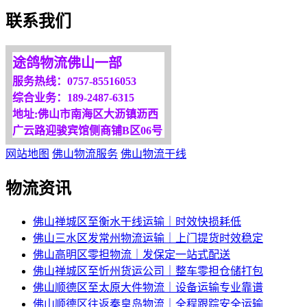
欢迎您光临！
联系我们
更多服务请来电咨询，
我们将竭诚为你服务！
途鸽物流佛山一部
服务热线：0757-85516053
综合业务：189-2487-6315
地址:佛山市南海区大沥镇沥西
广云路迎骏宾馆侧商铺B区06号
网站地图
佛山物流服务
佛山物流干线
物流资讯
佛山禅城区至衡水干线运输｜时效快损耗低
佛山三水区发常州物流运输｜上门提货时效稳定
佛山高明区零担物流｜发保定一站式配送
佛山禅城区至忻州货运公司｜整车零担仓储打包
佛山顺德区至太原大件物流｜设备运输专业靠谱
佛山顺德区往返秦皇岛物流｜全程跟踪安全运输