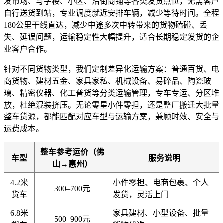
发市场、写字楼、小区、沿街商铺等各类发货点位，无需客户
自行送货到站，专业调度就近安排车辆，减少等待时间。全程
180公里干线直达，减少中途多次中转带来的货物磕碰、丢
失、延误问题，运输稳定性大幅提升，适合长期稳定发货的企
业客户合作。
针对不同货物类型，我们定制差异化运输方案：普通百货、电
商货物、建材五金、家具家私、机械设备、易碎品、陶瓷玻
璃、精密仪器、化工普货等分类运输管理，专车专运、分区堆
放，杜绝混装挤压。无论零星小件零担，还是整厂搬迁大批量
整车货源，都能匹配对应车型与运输方案，兼顾时效、安全与
运费成本。
整车参考运价（佛
车型
服务说明
山→惠州）
4.2米
小件零担、电商包裹、个人
300–700元
货车
发货，灵活上门
6.8米
家具建材、小型设备、批量
500–900元