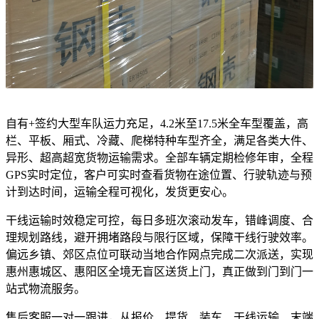
自有+签约大型车队运力充足，4.2米至17.5米全车型覆盖，高
栏、平板、厢式、冷藏、爬梯特种车型齐全，满足各类大件、
异形、超高超宽货物运输需求。全部车辆定期检修年审，全程
GPS实时定位，客户可实时查看货物在途位置、行驶轨迹与预
计到达时间，运输全程可视化，发货更安心。
干线运输时效稳定可控，每日多班次滚动发车，错峰调度、合
理规划路线，避开拥堵路段与限行区域，保障干线行驶效率。
偏远乡镇、郊区点位可联动当地合作网点完成二次派送，实现
惠州惠城区、惠阳区全境无盲区送货上门，真正做到门到门一
站式物流服务。
售后客服一对一跟进，从报价、提货、装车、干线运输、末端