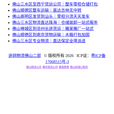
佛山三水区至西宁货运公司｜整车零担仓储打包
佛山顺德区整车运输｜直达吉林无中转
佛山高明区发货到汕头｜零担分流天天发车
佛山三水区物流直达珠海｜仓储装卸一站式服务
佛山禅城区到沧州长途货运｜搬家搬厂一站式
佛山顺德区到南京货物运输｜木箱打包加固
佛山三水区专业物流｜直达保定全境派送
途鸽物流佛山二部
© 版权所有
2026 ICP证：
粤ICP备
17068515号-3
佛山物流公司
肇庆物流公司
赣南脐橙
佛山到海口物流