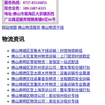
服务热线：0757-85516053
综合业务：189-2487-6315
地址:佛山市南海区大沥镇沥西
广云路迎骏宾馆侧商铺B区06号
网站地图
佛山物流服务
佛山物流干线
物流资讯
佛山禅城区至衡水干线运输｜时效快损耗低
佛山三水区发常州物流运输｜上门提货时效稳定
佛山高明区零担物流｜发保定一站式配送
佛山禅城区至忻州货运公司｜整车零担仓储打包
佛山顺德区至太原大件物流｜设备运输专业靠谱
佛山顺德区往返秦皇岛物流｜全程跟踪安全运输
佛山禅城区至重庆大件物流｜设备运输专业靠谱
佛山高明区至上海货运公司｜整车零担仓储打包
佛山禅城区物流公司｜发往徐州低价专线
佛山高明区物流公司｜发往长沙低价专线