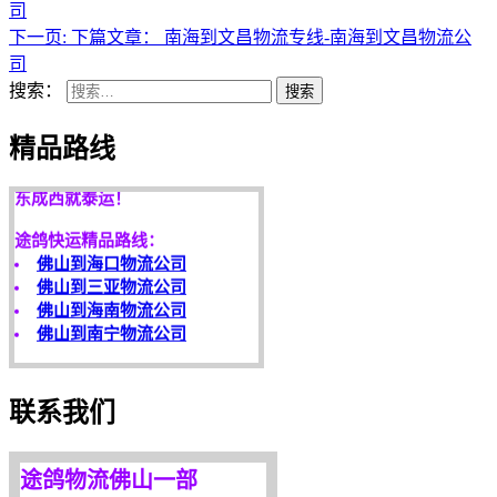
司
下一页:
下篇文章：
南海到文昌物流专线-南海到文昌物流公
司
搜索：
搜索
精品路线
天开地辟宏基，
东成西就泰运！
途鸽快运精品路线：
佛山到海口物流公司
佛山到三亚物流公司
佛山到海南物流公司
佛山到南宁物流公司
客户是永远的朋友，
服务是永恒的追求！
联系我们
欢迎您光临！
更多服务请来电咨询，
途鸽物流佛山一部
我们将竭诚为你服务！