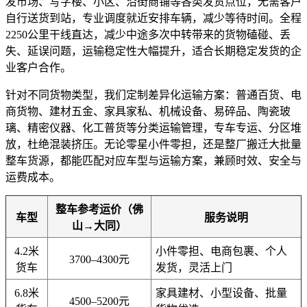
发市场、写字楼、小区、沿街商铺等各类发货点位，无需客户
自行送货到站，专业调度就近安排车辆，减少等待时间。全程
2250公里干线直达，减少中途多次中转带来的货物磕碰、丢
失、延误问题，运输稳定性大幅提升，适合长期稳定发货的企
业客户合作。
针对不同货物类型，我们定制差异化运输方案：普通百货、电
商货物、建材五金、家具家私、机械设备、易碎品、陶瓷玻
璃、精密仪器、化工普货等分类运输管理，专车专运、分区堆
放，杜绝混装挤压。无论零星小件零担，还是整厂搬迁大批量
整车货源，都能匹配对应车型与运输方案，兼顾时效、安全与
运费成本。
整车参考运价（佛
车型
服务说明
山→大同）
4.2米
小件零担、电商包裹、个人
3700–4300元
货车
发货，灵活上门
6.8米
家具建材、小型设备、批量
4500–5200元