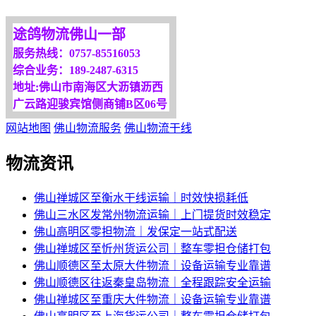
更多服务请来电咨询，
我们将竭诚为你服务！
途鸽物流佛山一部
服务热线：0757-85516053
综合业务：189-2487-6315
地址:佛山市南海区大沥镇沥西
广云路迎骏宾馆侧商铺B区06号
网站地图
佛山物流服务
佛山物流干线
物流资讯
佛山禅城区至衡水干线运输｜时效快损耗低
佛山三水区发常州物流运输｜上门提货时效稳定
佛山高明区零担物流｜发保定一站式配送
佛山禅城区至忻州货运公司｜整车零担仓储打包
佛山顺德区至太原大件物流｜设备运输专业靠谱
佛山顺德区往返秦皇岛物流｜全程跟踪安全运输
佛山禅城区至重庆大件物流｜设备运输专业靠谱