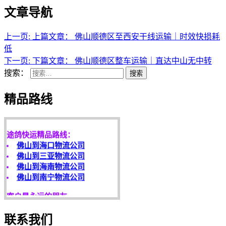
文章导航
上一页:
上篇文章：
佛山顺德区至西安干线运输｜时效快损耗
低
下一页:
下篇文章：
佛山顺德区整车运输｜直达中山无中转
搜索：
搜索
天开地辟宏基，
精品路线
东成西就泰运！
途鸽快运精品路线：
佛山到海口物流公司
佛山到三亚物流公司
佛山到海南物流公司
佛山到南宁物流公司
客户是永远的朋友，
服务是永恒的追求！
欢迎您光临！
联系我们