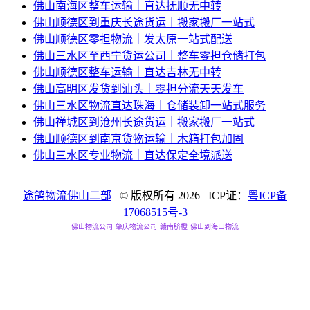
佛山南海区整车运输｜直达抚顺无中转
佛山顺德区到重庆长途货运｜搬家搬厂一站式
佛山顺德区零担物流｜发太原一站式配送
佛山三水区至西宁货运公司｜整车零担仓储打包
佛山顺德区整车运输｜直达吉林无中转
佛山高明区发货到汕头｜零担分流天天发车
佛山三水区物流直达珠海｜仓储装卸一站式服务
佛山禅城区到沧州长途货运｜搬家搬厂一站式
佛山顺德区到南京货物运输｜木箱打包加固
佛山三水区专业物流｜直达保定全境派送
途鸽物流佛山二部
© 版权所有
2026 ICP证：
粤ICP备
17068515号-3
佛山物流公司
肇庆物流公司
赣南脐橙
佛山到海口物流