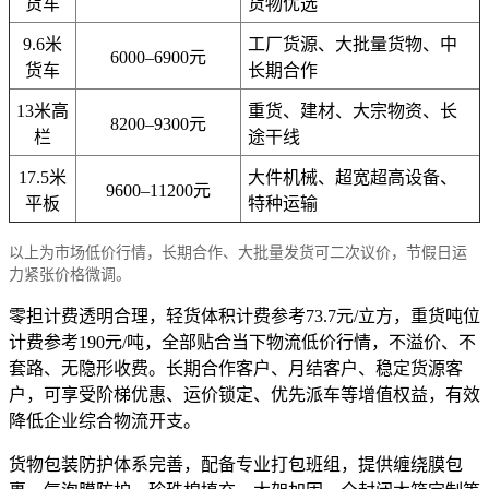
货车
货物优选
9.6米
工厂货源、大批量货物、中
6000–6900元
货车
长期合作
13米高
重货、建材、大宗物资、长
8200–9300元
栏
途干线
17.5米
大件机械、超宽超高设备、
9600–11200元
平板
特种运输
以上为市场低价行情，长期合作、大批量发货可二次议价，节假日运
力紧张价格微调。
零担计费透明合理，轻货体积计费参考73.7元/立方，重货吨位
计费参考190元/吨，全部贴合当下物流低价行情，不溢价、不
套路、无隐形收费。长期合作客户、月结客户、稳定货源客
户，可享受阶梯优惠、运价锁定、优先派车等增值权益，有效
降低企业综合物流开支。
货物包装防护体系完善，配备专业打包班组，提供缠绕膜包