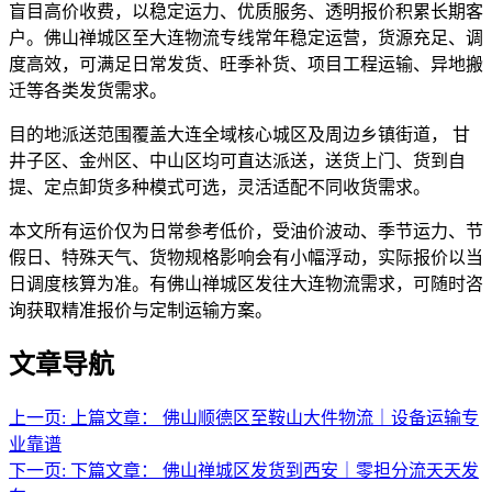
盲目高价收费，以稳定运力、优质服务、透明报价积累长期客
户。佛山禅城区至大连物流专线常年稳定运营，货源充足、调
度高效，可满足日常发货、旺季补货、项目工程运输、异地搬
迁等各类发货需求。
目的地派送范围覆盖大连全域核心城区及周边乡镇街道， 甘
井子区、金州区、中山区均可直达派送，送货上门、货到自
提、定点卸货多种模式可选，灵活适配不同收货需求。
本文所有运价仅为日常参考低价，受油价波动、季节运力、节
假日、特殊天气、货物规格影响会有小幅浮动，实际报价以当
日调度核算为准。有佛山禅城区发往大连物流需求，可随时咨
询获取精准报价与定制运输方案。
文章导航
天开地辟宏基，
东成西就泰运！
上一页:
上篇文章：
佛山顺德区至鞍山大件物流｜设备运输专
业靠谱
途鸽快运精品路线：
下一页:
下篇文章：
佛山禅城区发货到西安｜零担分流天天发
佛山到海口物流公司