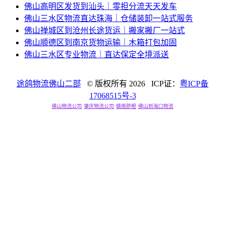
佛山高明区发货到汕头｜零担分流天天发车
佛山三水区物流直达珠海｜仓储装卸一站式服务
佛山禅城区到沧州长途货运｜搬家搬厂一站式
佛山顺德区到南京货物运输｜木箱打包加固
佛山三水区专业物流｜直达保定全境派送
途鸽物流佛山二部
© 版权所有
2026 ICP证：
粤ICP备
17068515号-3
佛山物流公司
肇庆物流公司
赣南脐橙
佛山到海口物流