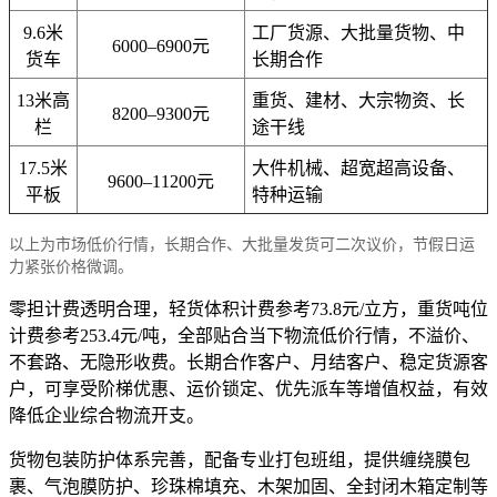
9.6米
工厂货源、大批量货物、中
6000–6900元
货车
长期合作
13米高
重货、建材、大宗物资、长
8200–9300元
栏
途干线
17.5米
大件机械、超宽超高设备、
9600–11200元
平板
特种运输
以上为市场低价行情，长期合作、大批量发货可二次议价，节假日运
力紧张价格微调。
零担计费透明合理，轻货体积计费参考73.8元/立方，重货吨位
计费参考253.4元/吨，全部贴合当下物流低价行情，不溢价、
不套路、无隐形收费。长期合作客户、月结客户、稳定货源客
户，可享受阶梯优惠、运价锁定、优先派车等增值权益，有效
降低企业综合物流开支。
货物包装防护体系完善，配备专业打包班组，提供缠绕膜包
裹、气泡膜防护、珍珠棉填充、木架加固、全封闭木箱定制等