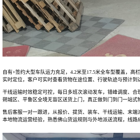
自有+签约大型车队运力充足，4.2米至17.5米全车型覆盖
实时定位，客户可实时查看货物在途位置、行驶轨迹与预计到
干线运输时效稳定可控，每日多班次滚动发车，错峰调度、合
朔城区、平鲁区全境无盲区送货上门，真正做到门到门一站式
售后客服一对一跟进，从报价、提货、装车、干线运输、末端
本地物流运营经验，熟悉佛山货运规则与外地派送流程，线路