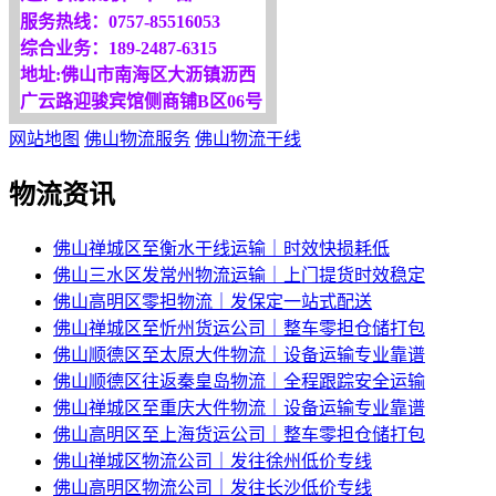
服务热线：0757-85516053
综合业务：189-2487-6315
地址:佛山市南海区大沥镇沥西
广云路迎骏宾馆侧商铺B区06号
网站地图
佛山物流服务
佛山物流干线
物流资讯
佛山禅城区至衡水干线运输｜时效快损耗低
佛山三水区发常州物流运输｜上门提货时效稳定
佛山高明区零担物流｜发保定一站式配送
佛山禅城区至忻州货运公司｜整车零担仓储打包
佛山顺德区至太原大件物流｜设备运输专业靠谱
佛山顺德区往返秦皇岛物流｜全程跟踪安全运输
佛山禅城区至重庆大件物流｜设备运输专业靠谱
佛山高明区至上海货运公司｜整车零担仓储打包
佛山禅城区物流公司｜发往徐州低价专线
佛山高明区物流公司｜发往长沙低价专线