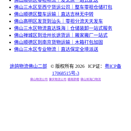
佛山顺德区零担物流｜发太原一站式配送
佛山三水区至西宁货运公司｜整车零担仓储打包
佛山顺德区整车运输｜直达吉林无中转
佛山高明区发货到汕头｜零担分流天天发车
佛山三水区物流直达珠海｜仓储装卸一站式服务
佛山禅城区到沧州长途货运｜搬家搬厂一站式
佛山顺德区到南京货物运输｜木箱打包加固
佛山三水区专业物流｜直达保定全境派送
途鸽物流佛山二部
© 版权所有
2026 ICP证：
粤ICP备
17068515号-3
佛山物流公司
肇庆物流公司
赣南脐橙
佛山到海口物流