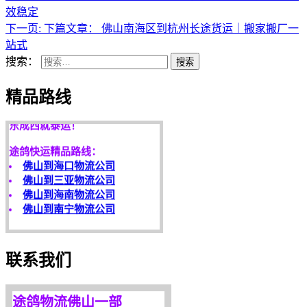
效稳定
下一页:
下篇文章：
佛山南海区到杭州长途货运｜搬家搬厂一
站式
搜索：
搜索
天开地辟宏基，
精品路线
东成西就泰运！
途鸽快运精品路线：
佛山到海口物流公司
佛山到三亚物流公司
佛山到海南物流公司
佛山到南宁物流公司
客户是永远的朋友，
服务是永恒的追求！
欢迎您光临！
联系我们
更多服务请来电咨询，
我们将竭诚为你服务！
途鸽物流佛山一部