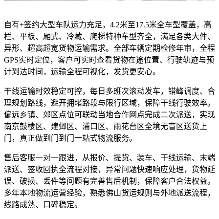
自有+签约大型车队运力充足，4.2米至17.5米全车型覆盖，高
栏、平板、厢式、冷藏、爬梯特种车型齐全，满足各类大件、
异形、超高超宽货物运输需求。全部车辆定期检修年审，全程
GPS实时定位，客户可实时查看货物在途位置、行驶轨迹与预
计到达时间，运输全程可视化，发货更安心。
干线运输时效稳定可控，每日多班次滚动发车，错峰调度、合
理规划路线，避开拥堵路段与限行区域，保障干线行驶效率。
偏远乡镇、郊区点位可联动当地合作网点完成二次派送，实现
南京鼓楼区、建邺区、浦口区、雨花台区全境无盲区送货上
门，真正做到门到门一站式物流服务。
售后客服一对一跟进，从报价、提货、装车、干线运输、末端
派送、签收回执全流程对接，异常问题快速响应处理，货物延
误、破损、丢件等问题有完善售后机制，保障客户合法权益。
多年本地物流运营经验，熟悉佛山货运规则与外地派送流程，
线路成熟、口碑稳定。