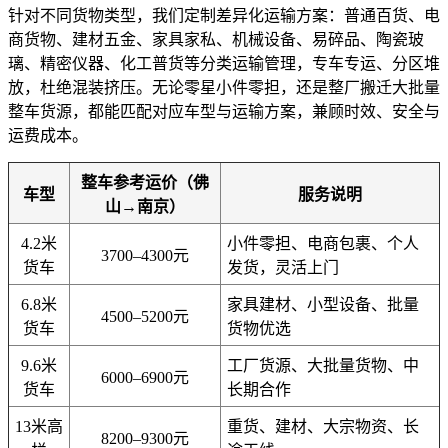
针对不同货物类型，我们定制差异化运输方案：普通百货、电
商货物、建材五金、家具家私、机械设备、易碎品、陶瓷玻
璃、精密仪器、化工普货等分类运输管理，专车专运、分区堆
放，杜绝混装挤压。无论零星小件零担，还是整厂搬迁大批量
整车货源，都能匹配对应车型与运输方案，兼顾时效、安全与
运费成本。
整车参考运价（佛
车型
服务说明
山→南京）
4.2米
小件零担、电商包裹、个人
3700–4300元
货车
发货，灵活上门
6.8米
家具建材、小型设备、批量
4500–5200元
货车
货物优选
9.6米
工厂货源、大批量货物、中
6000–6900元
货车
长期合作
13米高
重货、建材、大宗物资、长
8200–9300元