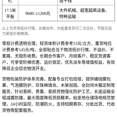
栏
途干线
17.5米
大件机械、超宽超高设备、
9600–11200元
平板
特种运输
以上为市场低价行情，长期合作、大批量发货可二次议价，节假日运
力紧张价格微调。
零担计费透明合理，轻货体积计费参考53元/立方，重货吨位
计费参考145元/吨，全部贴合当下物流低价行情，不溢价、不
套路、无隐形收费。长期合作客户、月结客户、稳定货源客
户，可享受阶梯优惠、运价锁定、优先派车等增值权益，有效
降低企业综合物流开支。
货物包装防护体系完善，配备专业打包班组，提供缠绕膜包
裹、气泡膜防护、珍珠棉填充、木架加固、全封闭木箱定制等
服务，针对易碎、贵重、易损货物强化防护工艺，长途运输全
程减震防撞，最大限度降低货损概率。始发地仓储场地规范管
理，24小时监控、防潮防火，支持短期寄存、分批出货、代收
货物等配套服务。