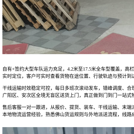
自有+签约大型车队运力充足，4.2米至17.5米全车型覆盖
实时定位，客户可实时查看货物在途位置、行驶轨迹与预计到
干线运输时效稳定可控，每日多班次滚动发车，错峰调度、合
广阳区、安次区全境无盲区送货上门，真正做到门到门一站式
售后客服一对一跟进，从报价、提货、装车、干线运输、末端
本地物流运营经验，熟悉佛山货运规则与外地派送流程，线路