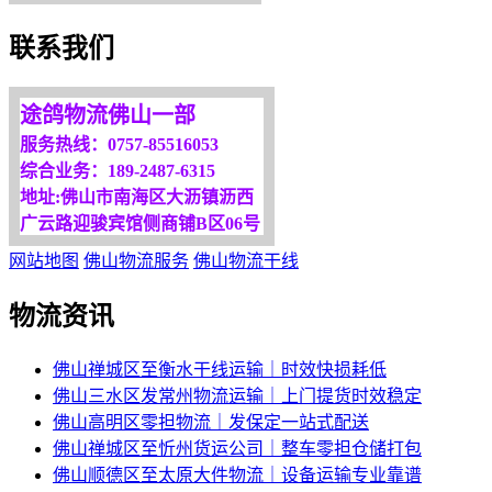
欢迎您光临！
联系我们
更多服务请来电咨询，
我们将竭诚为你服务！
途鸽物流佛山一部
服务热线：0757-85516053
综合业务：189-2487-6315
地址:佛山市南海区大沥镇沥西
广云路迎骏宾馆侧商铺B区06号
网站地图
佛山物流服务
佛山物流干线
物流资讯
佛山禅城区至衡水干线运输｜时效快损耗低
佛山三水区发常州物流运输｜上门提货时效稳定
佛山高明区零担物流｜发保定一站式配送
佛山禅城区至忻州货运公司｜整车零担仓储打包
佛山顺德区至太原大件物流｜设备运输专业靠谱