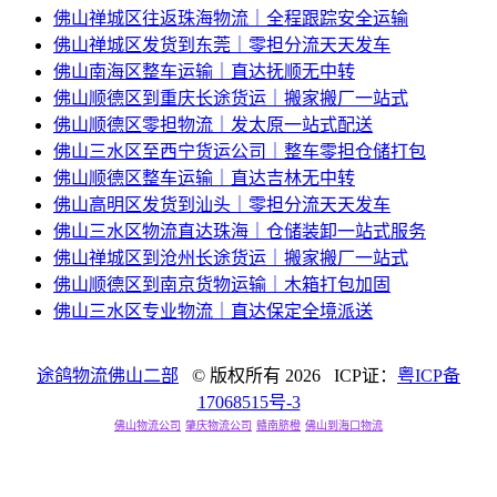
佛山禅城区往返珠海物流｜全程跟踪安全运输
佛山禅城区发货到东莞｜零担分流天天发车
佛山南海区整车运输｜直达抚顺无中转
佛山顺德区到重庆长途货运｜搬家搬厂一站式
佛山顺德区零担物流｜发太原一站式配送
佛山三水区至西宁货运公司｜整车零担仓储打包
佛山顺德区整车运输｜直达吉林无中转
佛山高明区发货到汕头｜零担分流天天发车
佛山三水区物流直达珠海｜仓储装卸一站式服务
佛山禅城区到沧州长途货运｜搬家搬厂一站式
佛山顺德区到南京货物运输｜木箱打包加固
佛山三水区专业物流｜直达保定全境派送
途鸽物流佛山二部
© 版权所有
2026 ICP证：
粤ICP备
17068515号-3
佛山物流公司
肇庆物流公司
赣南脐橙
佛山到海口物流