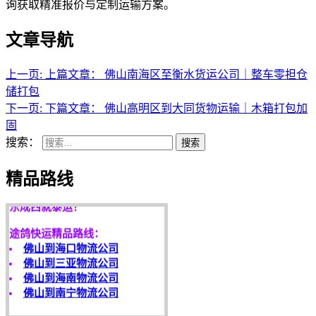
询获取精准报价与定制运输方案。
文章导航
上一页:
上篇文章：
佛山南海区至衡水货运公司｜整车零担仓
储打包
下一页:
下篇文章：
佛山高明区到大同货物运输｜木箱打包加
固
搜索：
搜索
天开地辟宏基，
精品路线
东成西就泰运！
途鸽快运精品路线：
佛山到海口物流公司
佛山到三亚物流公司
佛山到海南物流公司
佛山到南宁物流公司
客户是永远的朋友，
服务是永恒的追求！