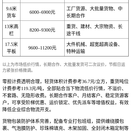
9.6米
工厂货源、大批量货物、中
6000–6900元
货车
长期合作
13米高
重货、建材、大宗物资、长
8200–9300元
栏
途干线
17.5米
大件机械、超宽超高设备、
9600–11200元
平板
特种运输
以上为市场低价行情，长期合作、大批量发货可二次议价，节假日运
力紧张价格微调。
零担计费透明合理，轻货体积计费参考36.7元/立方，重货吨位
计费参考119.3元/吨，全部贴合当下物流低价行情，不溢价、
不套路、无隐形收费。长期合作客户、月结客户、稳定货源客
户，可享受阶梯优惠、运价锁定、优先派车等增值权益，有效
降低企业综合物流开支。
货物包装防护体系完善，配备专业打包班组，提供缠绕膜包
裹、气泡膜防护、珍珠棉填充、木架加固、全封闭木箱定制等