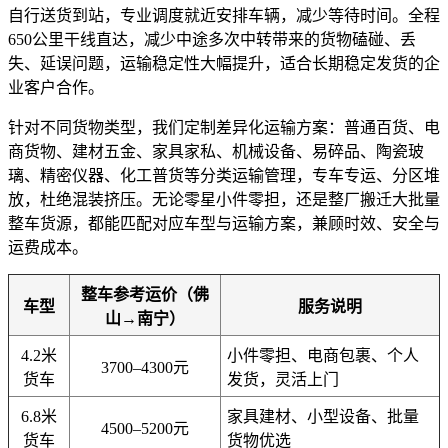
自行送货到站，专业调度就近安排车辆，减少等待时间。全程
650公里干线直达，减少中途多次中转带来的货物磕碰、丢
失、延误问题，运输稳定性大幅提升，适合长期稳定发货的企
业客户合作。
针对不同货物类型，我们定制差异化运输方案：普通百货、电
商货物、建材五金、家具家私、机械设备、易碎品、陶瓷玻
璃、精密仪器、化工普货等分类运输管理，专车专运、分区堆
放，杜绝混装挤压。无论零星小件零担，还是整厂搬迁大批量
整车货源，都能匹配对应车型与运输方案，兼顾时效、安全与
运费成本。
整车参考运价（佛
车型
服务说明
山→南宁）
4.2米
小件零担、电商包裹、个人
3700–4300元
货车
发货，灵活上门
6.8米
家具建材、小型设备、批量
4500–5200元
货车
货物优选