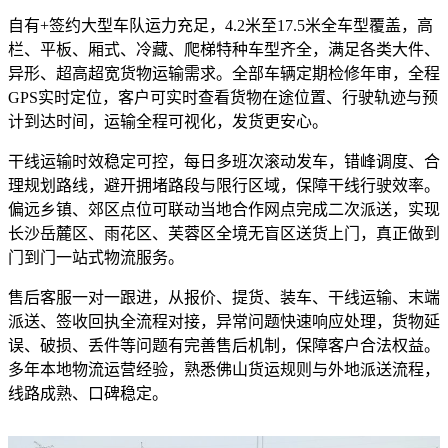
自有+签约大型车队运力充足，4.2米至17.5米全车型覆盖，高
栏、平板、厢式、冷藏、爬梯特种车型齐全，满足各类大件、
异形、超高超宽货物运输需求。全部车辆定期检修年审，全程
GPS实时定位，客户可实时查看货物在途位置、行驶轨迹与预
计到达时间，运输全程可视化，发货更安心。
干线运输时效稳定可控，每日多班次滚动发车，错峰调度、合
理规划路线，避开拥堵路段与限行区域，保障干线行驶效率。
偏远乡镇、郊区点位可联动当地合作网点完成二次派送，实现
长沙岳麓区、雨花区、芙蓉区全境无盲区送货上门，真正做到
门到门一站式物流服务。
售后客服一对一跟进，从报价、提货、装车、干线运输、末端
派送、签收回执全流程对接，异常问题快速响应处理，货物延
误、破损、丢件等问题有完善售后机制，保障客户合法权益。
多年本地物流运营经验，熟悉佛山货运规则与外地派送流程，
线路成熟、口碑稳定。