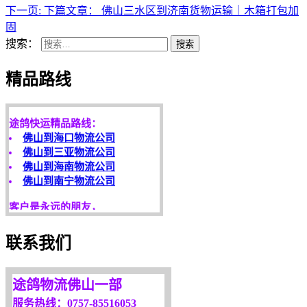
下一页:
下篇文章：
佛山三水区到济南货物运输｜木箱打包加
固
搜索：
搜索
天开地辟宏基，
精品路线
东成西就泰运！
途鸽快运精品路线：
佛山到海口物流公司
佛山到三亚物流公司
佛山到海南物流公司
佛山到南宁物流公司
客户是永远的朋友，
服务是永恒的追求！
欢迎您光临！
联系我们
更多服务请来电咨询，
我们将竭诚为你服务！
途鸽物流佛山一部
服务热线：0757-85516053