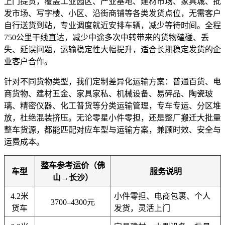
上门提货，覆盖工业园区、产业基地、建材市场、家具城、批
发市场、写字楼、小区、沿街商铺等各类发货点位，无需客户
自行送货到站，专业调度就近安排车辆，减少等待时间。全程
750公里干线直达，减少中途多次中转带来的货物磕碰、丢
失、延误问题，运输稳定性大幅提升，适合长期稳定发货的企
业客户合作。
针对不同货物类型，我们定制差异化运输方案：普通百货、电
商货物、建材五金、家具家私、机械设备、易碎品、陶瓷玻
璃、精密仪器、化工普货等分类运输管理，专车专运、分区堆
放，杜绝混装挤压。无论零星小件零担，还是整厂搬迁大批量
整车货源，都能匹配对应车型与运输方案，兼顾时效、安全与
运费成本。
整车参考运价（佛
车型
服务说明
山→长沙）
4.2米
小件零担、电商包裹、个人
3700–4300元
货车
发货，灵活上门