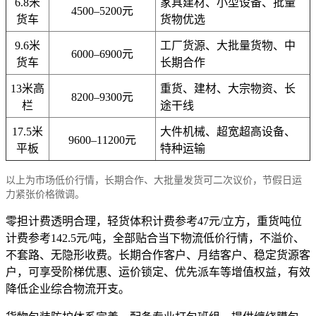
6.8米
家具建材、小型设备、批量
4500–5200元
货车
货物优选
9.6米
工厂货源、大批量货物、中
6000–6900元
货车
长期合作
13米高
重货、建材、大宗物资、长
8200–9300元
栏
途干线
17.5米
大件机械、超宽超高设备、
9600–11200元
平板
特种运输
以上为市场低价行情，长期合作、大批量发货可二次议价，节假日运
力紧张价格微调。
零担计费透明合理，轻货体积计费参考47元/立方，重货吨位
计费参考142.5元/吨，全部贴合当下物流低价行情，不溢价、
不套路、无隐形收费。长期合作客户、月结客户、稳定货源客
户，可享受阶梯优惠、运价锁定、优先派车等增值权益，有效
降低企业综合物流开支。