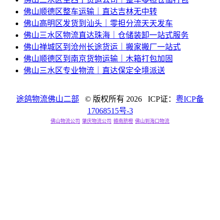
佛山顺德区整车运输｜直达吉林无中转
佛山高明区发货到汕头｜零担分流天天发车
佛山三水区物流直达珠海｜仓储装卸一站式服务
佛山禅城区到沧州长途货运｜搬家搬厂一站式
佛山顺德区到南京货物运输｜木箱打包加固
佛山三水区专业物流｜直达保定全境派送
途鸽物流佛山二部
© 版权所有
2026 ICP证：
粤ICP备
17068515号-3
佛山物流公司
肇庆物流公司
赣南脐橙
佛山到海口物流