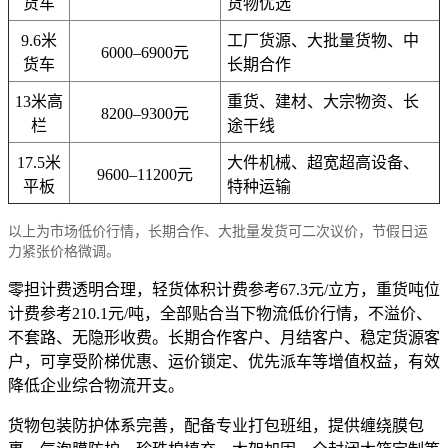
货车
货物优选
9.6米
工厂货源、大批量货物、中
6000–6900元
货车
长期合作
13米高
重货、建材、大宗物资、长
8200–9300元
栏
途干线
17.5米
大件机械、超宽超高设备、
9600–11200元
平板
特种运输
以上为市场低价行情，长期合作、大批量发货可二次议价，节假日运
力紧张价格微调。
零担计费透明合理，轻货体积计费参考67.3元/立方，重货吨位
计费参考210.1元/吨，全部贴合当下物流低价行情，不溢价、
不套路、无隐形收费。长期合作客户、月结客户、稳定货源客
户，可享受阶梯优惠、运价锁定、优先派车等增值权益，有效
降低企业综合物流开支。
货物包装防护体系完善，配备专业打包班组，提供缠绕膜包