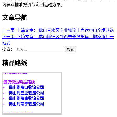
询获取精准报价与定制运输方案。
文章导航
上一页:
上篇文章：
佛山三水区专业物流｜直达中山全境派送
下一页:
下篇文章：
佛山顺德区到西宁长途货运｜搬家搬厂一
站式
搜索：
搜索
天开地辟宏基，
精品路线
东成西就泰运！
途鸽快运精品路线：
佛山到海口物流公司
佛山到三亚物流公司
佛山到海南物流公司
佛山到南宁物流公司
客户是永远的朋友，
服务是永恒的追求！