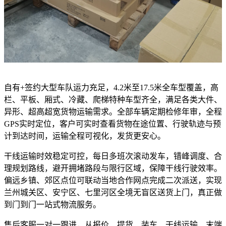
自有+签约大型车队运力充足，4.2米至17.5米全车型覆盖，高
栏、平板、厢式、冷藏、爬梯特种车型齐全，满足各类大件、
异形、超高超宽货物运输需求。全部车辆定期检修年审，全程
GPS实时定位，客户可实时查看货物在途位置、行驶轨迹与预
计到达时间，运输全程可视化，发货更安心。
干线运输时效稳定可控，每日多班次滚动发车，错峰调度、合
理规划路线，避开拥堵路段与限行区域，保障干线行驶效率。
偏远乡镇、郊区点位可联动当地合作网点完成二次派送，实现
兰州城关区、安宁区、七里河区全境无盲区送货上门，真正做
到门到门一站式物流服务。
售后客服一对一跟进，从报价、提货、装车、干线运输、末端