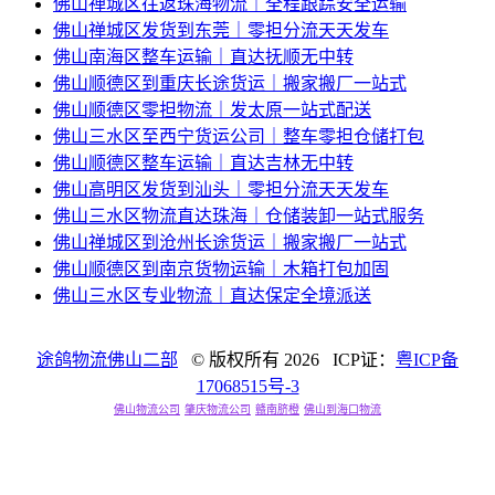
佛山禅城区往返珠海物流｜全程跟踪安全运输
佛山禅城区发货到东莞｜零担分流天天发车
佛山南海区整车运输｜直达抚顺无中转
佛山顺德区到重庆长途货运｜搬家搬厂一站式
佛山顺德区零担物流｜发太原一站式配送
佛山三水区至西宁货运公司｜整车零担仓储打包
佛山顺德区整车运输｜直达吉林无中转
佛山高明区发货到汕头｜零担分流天天发车
佛山三水区物流直达珠海｜仓储装卸一站式服务
佛山禅城区到沧州长途货运｜搬家搬厂一站式
佛山顺德区到南京货物运输｜木箱打包加固
佛山三水区专业物流｜直达保定全境派送
途鸽物流佛山二部
© 版权所有
2026 ICP证：
粤ICP备
17068515号-3
佛山物流公司
肇庆物流公司
赣南脐橙
佛山到海口物流