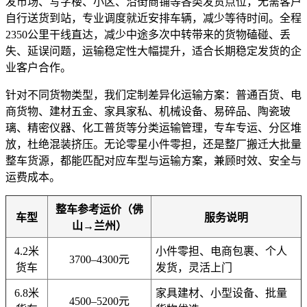
发市场、写字楼、小区、沿街商铺等各类发货点位，无需客户
自行送货到站，专业调度就近安排车辆，减少等待时间。全程
2350公里干线直达，减少中途多次中转带来的货物磕碰、丢
失、延误问题，运输稳定性大幅提升，适合长期稳定发货的企
业客户合作。
针对不同货物类型，我们定制差异化运输方案：普通百货、电
商货物、建材五金、家具家私、机械设备、易碎品、陶瓷玻
璃、精密仪器、化工普货等分类运输管理，专车专运、分区堆
放，杜绝混装挤压。无论零星小件零担，还是整厂搬迁大批量
整车货源，都能匹配对应车型与运输方案，兼顾时效、安全与
运费成本。
整车参考运价（佛
车型
服务说明
山→兰州）
4.2米
小件零担、电商包裹、个人
3700–4300元
货车
发货，灵活上门
6.8米
家具建材、小型设备、批量
4500–5200元