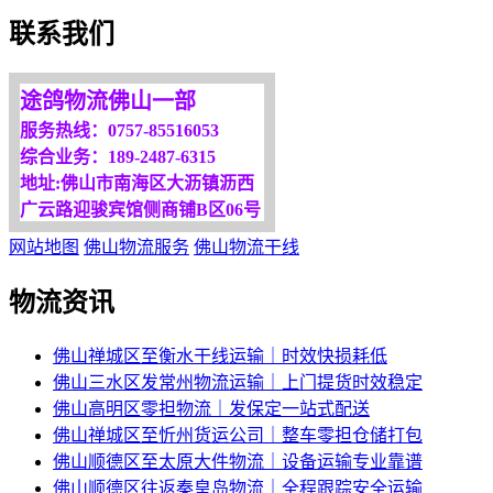
欢迎您光临！
联系我们
更多服务请来电咨询，
我们将竭诚为你服务！
途鸽物流佛山一部
服务热线：0757-85516053
综合业务：189-2487-6315
地址:佛山市南海区大沥镇沥西
广云路迎骏宾馆侧商铺B区06号
网站地图
佛山物流服务
佛山物流干线
物流资讯
佛山禅城区至衡水干线运输｜时效快损耗低
佛山三水区发常州物流运输｜上门提货时效稳定
佛山高明区零担物流｜发保定一站式配送
佛山禅城区至忻州货运公司｜整车零担仓储打包
佛山顺德区至太原大件物流｜设备运输专业靠谱
佛山顺德区往返秦皇岛物流｜全程跟踪安全运输