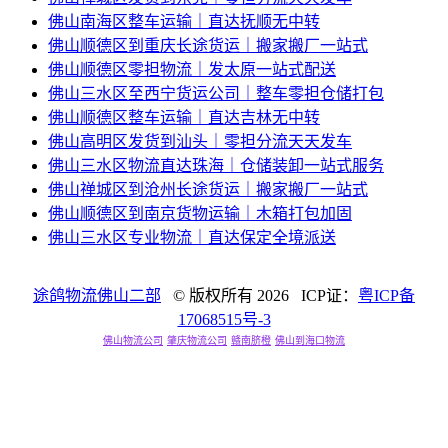
佛山南海区整车运输｜直达抚顺无中转
佛山顺德区到重庆长途货运｜搬家搬厂一站式
佛山顺德区零担物流｜发太原一站式配送
佛山三水区至西宁货运公司｜整车零担仓储打包
佛山顺德区整车运输｜直达吉林无中转
佛山高明区发货到汕头｜零担分流天天发车
佛山三水区物流直达珠海｜仓储装卸一站式服务
佛山禅城区到沧州长途货运｜搬家搬厂一站式
佛山顺德区到南京货物运输｜木箱打包加固
佛山三水区专业物流｜直达保定全境派送
途鸽物流佛山二部
© 版权所有
2026 ICP证：
粤ICP备
17068515号-3
佛山物流公司
肇庆物流公司
赣南脐橙
佛山到海口物流