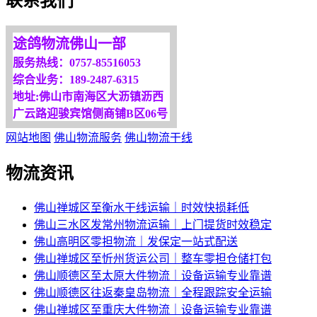
联系我们
途鸽物流佛山一部
服务热线：0757-85516053
综合业务：189-2487-6315
地址:佛山市南海区大沥镇沥西
广云路迎骏宾馆侧商铺B区06号
网站地图
佛山物流服务
佛山物流干线
物流资讯
佛山禅城区至衡水干线运输｜时效快损耗低
佛山三水区发常州物流运输｜上门提货时效稳定
佛山高明区零担物流｜发保定一站式配送
佛山禅城区至忻州货运公司｜整车零担仓储打包
佛山顺德区至太原大件物流｜设备运输专业靠谱
佛山顺德区往返秦皇岛物流｜全程跟踪安全运输
佛山禅城区至重庆大件物流｜设备运输专业靠谱