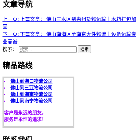
文章导航
上一页:
上篇文章：
佛山三水区到惠州货物运输｜木箱打包加
固
下一页:
下篇文章：
佛山南海区至南京大件物流｜设备运输专
业靠谱
天开地辟宏基，
搜索：
搜索
东成西就泰运！
精品路线
途鸽快运精品路线：
佛山到海口物流公司
佛山到三亚物流公司
佛山到海南物流公司
佛山到南宁物流公司
客户是永远的朋友，
服务是永恒的追求！
欢迎您光临！
更多服务请来电咨询，
我们将竭诚为你服务！