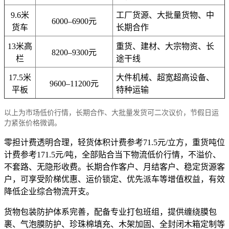
9.6米
工厂货源、大批量货物、中
6000–6900元
货车
长期合作
13米高
重货、建材、大宗物资、长
8200–9300元
栏
途干线
17.5米
大件机械、超宽超高设备、
9600–11200元
平板
特种运输
以上为市场低价行情，长期合作、大批量发货可二次议价，节假日运
力紧张价格微调。
零担计费透明合理，轻货体积计费参考71.5元/立方，重货吨位
计费参考171.5元/吨，全部贴合当下物流低价行情，不溢价、
不套路、无隐形收费。长期合作客户、月结客户、稳定货源客
户，可享受阶梯优惠、运价锁定、优先派车等增值权益，有效
降低企业综合物流开支。
货物包装防护体系完善，配备专业打包班组，提供缠绕膜包
裹、气泡膜防护、珍珠棉填充、木架加固、全封闭木箱定制等