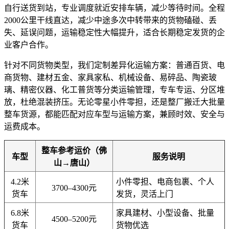
自行送货到站，专业调度就近安排车辆，减少等待时间。全程
2000公里干线直达，减少中途多次中转带来的货物磕碰、丢
失、延误问题，运输稳定性大幅提升，适合长期稳定发货的企
业客户合作。
针对不同货物类型，我们定制差异化运输方案：普通百货、电
商货物、建材五金、家具家私、机械设备、易碎品、陶瓷玻
璃、精密仪器、化工普货等分类运输管理，专车专运、分区堆
放，杜绝混装挤压。无论零星小件零担，还是整厂搬迁大批量
整车货源，都能匹配对应车型与运输方案，兼顾时效、安全与
运费成本。
整车参考运价（佛
车型
服务说明
山→唐山）
4.2米
小件零担、电商包裹、个人
3700–4300元
货车
发货，灵活上门
6.8米
家具建材、小型设备、批量
4500–5200元
货车
货物优选