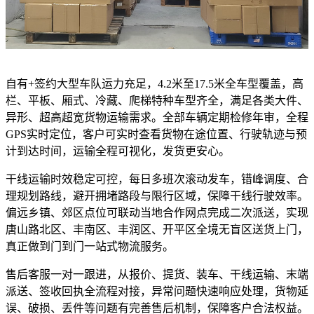
自有+签约大型车队运力充足，4.2米至17.5米全车型覆盖，高
栏、平板、厢式、冷藏、爬梯特种车型齐全，满足各类大件、
异形、超高超宽货物运输需求。全部车辆定期检修年审，全程
GPS实时定位，客户可实时查看货物在途位置、行驶轨迹与预
计到达时间，运输全程可视化，发货更安心。
干线运输时效稳定可控，每日多班次滚动发车，错峰调度、合
理规划路线，避开拥堵路段与限行区域，保障干线行驶效率。
偏远乡镇、郊区点位可联动当地合作网点完成二次派送，实现
唐山路北区、丰南区、丰润区、开平区全境无盲区送货上门，
真正做到门到门一站式物流服务。
售后客服一对一跟进，从报价、提货、装车、干线运输、末端
派送、签收回执全流程对接，异常问题快速响应处理，货物延
误、破损、丢件等问题有完善售后机制，保障客户合法权益。