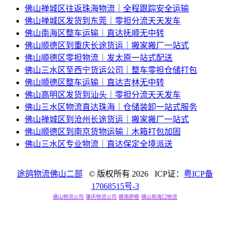
佛山禅城区往返珠海物流｜全程跟踪安全运输
佛山禅城区发货到东莞｜零担分流天天发车
佛山南海区整车运输｜直达抚顺无中转
佛山顺德区到重庆长途货运｜搬家搬厂一站式
佛山顺德区零担物流｜发太原一站式配送
佛山三水区至西宁货运公司｜整车零担仓储打包
佛山顺德区整车运输｜直达吉林无中转
佛山高明区发货到汕头｜零担分流天天发车
佛山三水区物流直达珠海｜仓储装卸一站式服务
佛山禅城区到沧州长途货运｜搬家搬厂一站式
佛山顺德区到南京货物运输｜木箱打包加固
佛山三水区专业物流｜直达保定全境派送
途鸽物流佛山二部
© 版权所有
2026 ICP证：
粤ICP备
17068515号-3
佛山物流公司
肇庆物流公司
赣南脐橙
佛山到海口物流