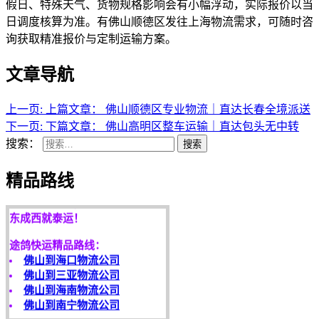
假日、特殊天气、货物规格影响会有小幅浮动，实际报价以当
日调度核算为准。有佛山顺德区发往上海物流需求，可随时咨
询获取精准报价与定制运输方案。
文章导航
上一页:
上篇文章：
佛山顺德区专业物流｜直达长春全境派送
下一页:
下篇文章：
佛山高明区整车运输｜直达包头无中转
搜索：
搜索
精品路线
天开地辟宏基，
东成西就泰运！
途鸽快运精品路线：
佛山到海口物流公司
佛山到三亚物流公司
佛山到海南物流公司
佛山到南宁物流公司
客户是永远的朋友，