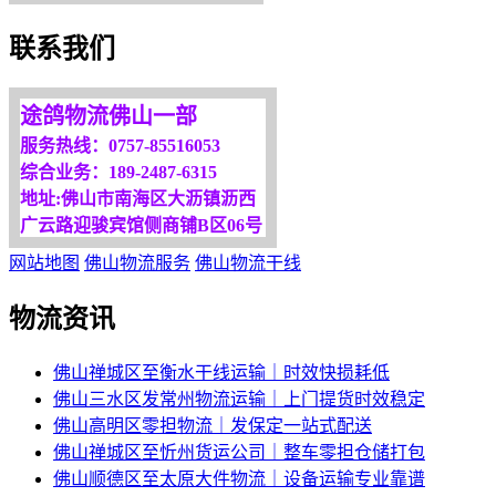
服务是永恒的追求！
联系我们
欢迎您光临！
更多服务请来电咨询，
途鸽物流佛山一部
我们将竭诚为你服务！
服务热线：0757-85516053
综合业务：189-2487-6315
地址:佛山市南海区大沥镇沥西
广云路迎骏宾馆侧商铺B区06号
网站地图
佛山物流服务
佛山物流干线
物流资讯
佛山禅城区至衡水干线运输｜时效快损耗低
佛山三水区发常州物流运输｜上门提货时效稳定
佛山高明区零担物流｜发保定一站式配送
佛山禅城区至忻州货运公司｜整车零担仓储打包
佛山顺德区至太原大件物流｜设备运输专业靠谱