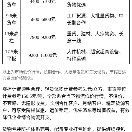
4400–5100元
货车
货物优选
9.6米
工厂货源、大批量货物、中
5800–6800元
货车
长期合作
13米高
重货、建材、大宗物资、长
7900–9200元
栏
途干线
17.5米
大件机械、超宽超高设备、
9200–11000元
平板
特种运输
以上为市场低价行情，长期合作、大批量发货可二次议价，节假日运
力紧张价格微调。
零担计费透明合理，轻货体积计费参考51元/立方，重货吨位
计费参考150.5元/吨，全部贴合当下物流低价行情，不溢价、
不套路、无隐形收费。长期合作客户、月结客户、稳定货源客
户，可享受阶梯优惠、运价锁定、优先派车等增值权益，有效
降低企业综合物流开支。
货物包装防护体系完善，配备专业打包班组，提供缠绕膜包