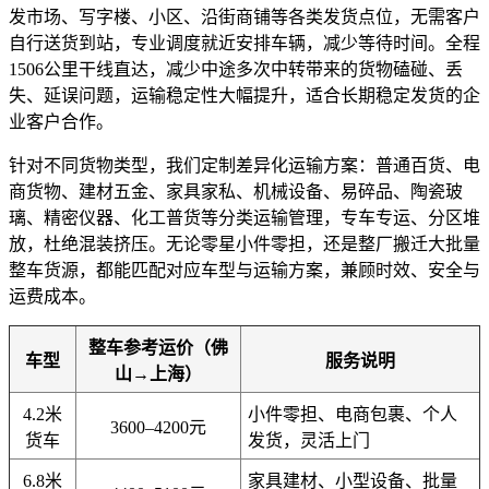
发市场、写字楼、小区、沿街商铺等各类发货点位，无需客户
自行送货到站，专业调度就近安排车辆，减少等待时间。全程
1506公里干线直达，减少中途多次中转带来的货物磕碰、丢
失、延误问题，运输稳定性大幅提升，适合长期稳定发货的企
业客户合作。
针对不同货物类型，我们定制差异化运输方案：普通百货、电
商货物、建材五金、家具家私、机械设备、易碎品、陶瓷玻
璃、精密仪器、化工普货等分类运输管理，专车专运、分区堆
放，杜绝混装挤压。无论零星小件零担，还是整厂搬迁大批量
整车货源，都能匹配对应车型与运输方案，兼顾时效、安全与
运费成本。
整车参考运价（佛
车型
服务说明
山→上海）
4.2米
小件零担、电商包裹、个人
3600–4200元
货车
发货，灵活上门
6.8米
家具建材、小型设备、批量