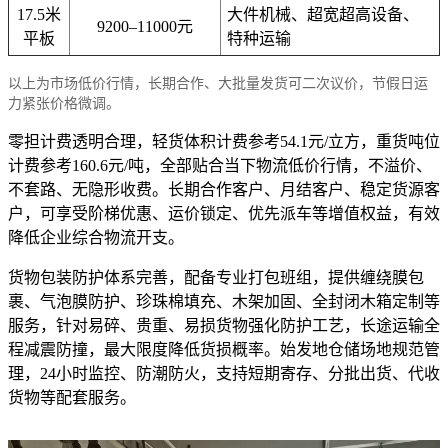
17.5米
大件机械、超宽超高设备、
9200–11000元
平板
特种运输
以上为市场低价行情，长期合作、大批量发货可二次议价，节假日运
力紧张价格微调。
零担计费透明合理，轻货体积计费参考54.1元/立方，重货吨位
计费参考160.6元/吨，全部贴合当下物流低价行情，不溢价、
不套路、无隐形收费。长期合作客户、月结客户、稳定货源客
户，可享受阶梯优惠、运价锁定、优先派车等增值权益，有效
降低企业综合物流开支。
货物包装防护体系完善，配备专业打包班组，提供缠绕膜包
裹、气泡膜防护、珍珠棉填充、木架加固、全封闭木箱定制等
服务，针对易碎、贵重、易损货物强化防护工艺，长途运输全
程减震防撞，最大限度降低货损概率。始发地仓储场地规范管
理，24小时监控、防潮防火，支持短期寄存、分批出货、代收
货物等配套服务。