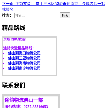
下一页:
下篇文章：
佛山三水区物流直达南京｜仓储装卸一站
式服务
搜索：
搜索
天开地辟宏基，
精品路线
东成西就泰运！
途鸽快运精品路线：
佛山到海口物流公司
佛山到三亚物流公司
佛山到海南物流公司
佛山到南宁物流公司
客户是永远的朋友，
服务是永恒的追求！
联系我们
欢迎您光临！
更多服务请来电咨询，
我们将竭诚为你服务！
途鸽物流佛山一部
服务热线：0757-85516053