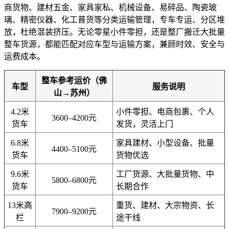
商货物、建材五金、家具家私、机械设备、易碎品、陶瓷玻
璃、精密仪器、化工普货等分类运输管理，专车专运、分区堆
放，杜绝混装挤压。无论零星小件零担，还是整厂搬迁大批量
整车货源，都能匹配对应车型与运输方案，兼顾时效、安全与
运费成本。
整车参考运价（佛
车型
服务说明
山→苏州）
4.2米
小件零担、电商包裹、个人
3600–4200元
货车
发货，灵活上门
6.8米
家具建材、小型设备、批量
4400–5100元
货车
货物优选
9.6米
工厂货源、大批量货物、中
5800–6800元
货车
长期合作
13米高
重货、建材、大宗物资、长
7900–9200元
栏
途干线