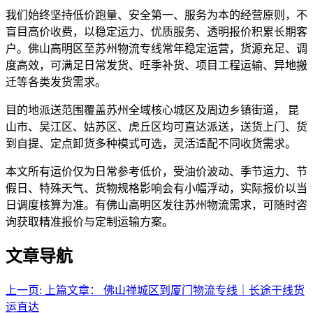
我们始终坚持低价跑量、安全第一、服务为本的经营原则，不
盲目高价收费，以稳定运力、优质服务、透明报价积累长期客
户。佛山高明区至苏州物流专线常年稳定运营，货源充足、调
度高效，可满足日常发货、旺季补货、项目工程运输、异地搬
迁等各类发货需求。
目的地派送范围覆盖苏州全域核心城区及周边乡镇街道， 昆
山市、吴江区、姑苏区、虎丘区均可直达派送，送货上门、货
到自提、定点卸货多种模式可选，灵活适配不同收货需求。
本文所有运价仅为日常参考低价，受油价波动、季节运力、节
假日、特殊天气、货物规格影响会有小幅浮动，实际报价以当
日调度核算为准。有佛山高明区发往苏州物流需求，可随时咨
询获取精准报价与定制运输方案。
文章导航
上一页:
上篇文章：
佛山禅城区到厦门物流专线｜长途干线货
运直达