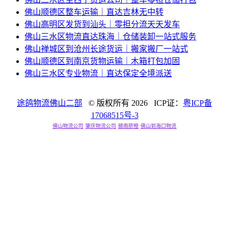
佛山顺德区整车运输｜直达吉林无中转
佛山高明区发货到汕头｜零担分流天天发车
佛山三水区物流直达珠海｜仓储装卸一站式服务
佛山禅城区到沧州长途货运｜搬家搬厂一站式
佛山顺德区到南京货物运输｜木箱打包加固
佛山三水区专业物流｜直达保定全境派送
途鸽物流佛山二部
© 版权所有
2026 ICP证：
粤ICP备
17068515号-3
佛山物流公司
肇庆物流公司
赣南脐橙
佛山到海口物流