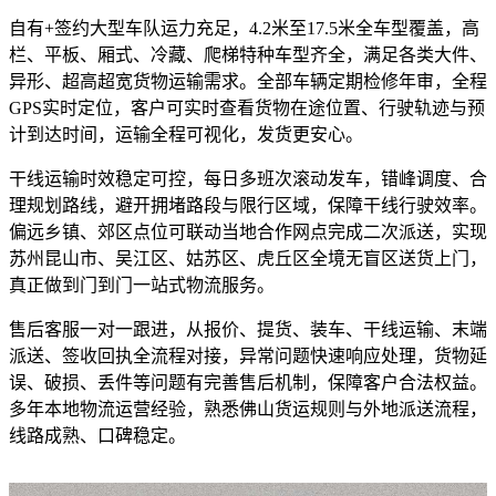
自有+签约大型车队运力充足，4.2米至17.5米全车型覆盖，高
栏、平板、厢式、冷藏、爬梯特种车型齐全，满足各类大件、
异形、超高超宽货物运输需求。全部车辆定期检修年审，全程
GPS实时定位，客户可实时查看货物在途位置、行驶轨迹与预
计到达时间，运输全程可视化，发货更安心。
干线运输时效稳定可控，每日多班次滚动发车，错峰调度、合
理规划路线，避开拥堵路段与限行区域，保障干线行驶效率。
偏远乡镇、郊区点位可联动当地合作网点完成二次派送，实现
苏州昆山市、吴江区、姑苏区、虎丘区全境无盲区送货上门，
真正做到门到门一站式物流服务。
售后客服一对一跟进，从报价、提货、装车、干线运输、末端
派送、签收回执全流程对接，异常问题快速响应处理，货物延
误、破损、丢件等问题有完善售后机制，保障客户合法权益。
多年本地物流运营经验，熟悉佛山货运规则与外地派送流程，
线路成熟、口碑稳定。