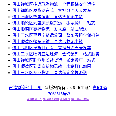
佛山禅城区往返珠海物流｜全程跟踪安全运输
佛山禅城区发货到东莞｜零担分流天天发车
佛山南海区整车运输｜直达抚顺无中转
佛山顺德区到重庆长途货运｜搬家搬厂一站式
佛山顺德区零担物流｜发太原一站式配送
佛山三水区至西宁货运公司｜整车零担仓储打包
佛山顺德区整车运输｜直达吉林无中转
佛山高明区发货到汕头｜零担分流天天发车
佛山三水区物流直达珠海｜仓储装卸一站式服务
佛山禅城区到沧州长途货运｜搬家搬厂一站式
佛山顺德区到南京货物运输｜木箱打包加固
佛山三水区专业物流｜直达保定全境派送
途鸽物流佛山二部
© 版权所有
2026 ICP证：
粤ICP备
17068515号-3
佛山物流公司
肇庆物流公司
赣南脐橙
佛山到海口物流