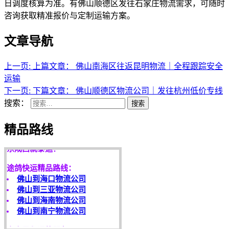
日调度核算为准。有佛山顺德区发往石家庄物流需求，可随时
咨询获取精准报价与定制运输方案。
文章导航
上一页:
上篇文章：
佛山南海区往返昆明物流｜全程跟踪安全
运输
下一页:
下篇文章：
佛山顺德区物流公司｜发往杭州低价专线
搜索：
搜索
天开地辟宏基，
精品路线
东成西就泰运！
途鸽快运精品路线：
佛山到海口物流公司
佛山到三亚物流公司
佛山到海南物流公司
佛山到南宁物流公司
客户是永远的朋友，
服务是永恒的追求！