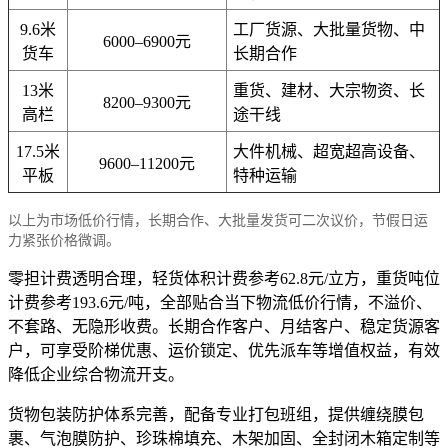
9.6米
工厂货源、大批量货物、中
6000–6900元
货车
长期合作
13米
重货、建材、大宗物资、长
8200–9300元
高栏
途干线
17.5米
大件机械、超宽超高设备、
9600–11200元
平板
特种运输
以上为市场低价行情，长期合作、大批量发货可二次议价，节假日运
力紧张价格微调。
零担计费透明合理，轻货体积计费参考62.8元/立方，重货吨位
计费参考193.6元/吨，全部贴合当下物流低价行情，不溢价、
不套路、无隐形收费。长期合作客户、月结客户、稳定货源客
户，可享受阶梯优惠、运价锁定、优先派车等增值权益，有效
降低企业综合物流开支。
货物包装防护体系完善，配备专业打包班组，提供缠绕膜包
裹、气泡膜防护、珍珠棉填充、木架加固、全封闭木箱定制等