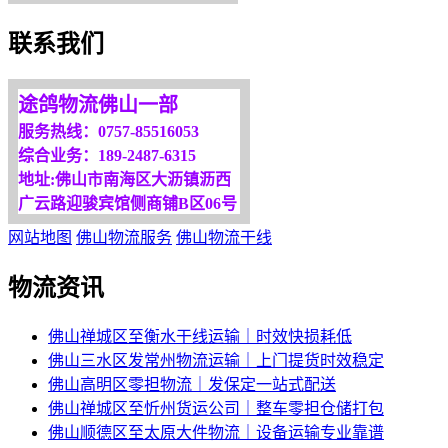
欢迎您光临！
联系我们
更多服务请来电咨询，
我们将竭诚为你服务！
途鸽物流佛山一部
服务热线：0757-85516053
综合业务：189-2487-6315
地址:佛山市南海区大沥镇沥西
广云路迎骏宾馆侧商铺B区06号
网站地图
佛山物流服务
佛山物流干线
物流资讯
佛山禅城区至衡水干线运输｜时效快损耗低
佛山三水区发常州物流运输｜上门提货时效稳定
佛山高明区零担物流｜发保定一站式配送
佛山禅城区至忻州货运公司｜整车零担仓储打包
佛山顺德区至太原大件物流｜设备运输专业靠谱