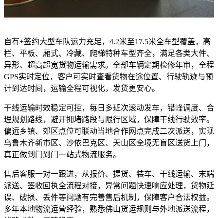
自有+签约大型车队运力充足，4.2米至17.5米全车型覆盖，高
栏、平板、厢式、冷藏、爬梯特种车型齐全，满足各类大件、
异形、超高超宽货物运输需求。全部车辆定期检修年审，全程
GPS实时定位，客户可实时查看货物在途位置、行驶轨迹与预
计到达时间，运输全程可视化，发货更安心。
干线运输时效稳定可控，每日多班次滚动发车，错峰调度、合
理规划路线，避开拥堵路段与限行区域，保障干线行驶效率。
偏远乡镇、郊区点位可联动当地合作网点完成二次派送，实现
乌鲁木齐新市区、沙依巴克区、天山区全境无盲区送货上门，
真正做到门到门一站式物流服务。
售后客服一对一跟进，从报价、提货、装车、干线运输、末端
派送、签收回执全流程对接，异常问题快速响应处理，货物延
误、破损、丢件等问题有完善售后机制，保障客户合法权益。
多年本地物流运营经验，熟悉佛山货运规则与外地派送流程，