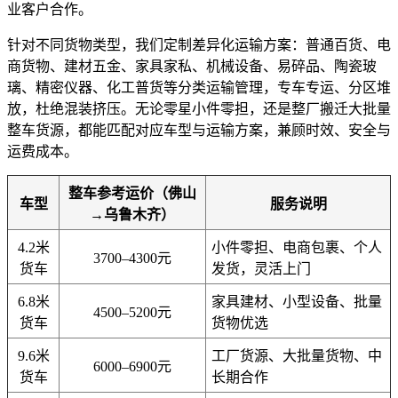
业客户合作。
针对不同货物类型，我们定制差异化运输方案：普通百货、电
商货物、建材五金、家具家私、机械设备、易碎品、陶瓷玻
璃、精密仪器、化工普货等分类运输管理，专车专运、分区堆
放，杜绝混装挤压。无论零星小件零担，还是整厂搬迁大批量
整车货源，都能匹配对应车型与运输方案，兼顾时效、安全与
运费成本。
整车参考运价（佛山
车型
服务说明
→乌鲁木齐）
4.2米
小件零担、电商包裹、个人
3700–4300元
货车
发货，灵活上门
6.8米
家具建材、小型设备、批量
4500–5200元
货车
货物优选
9.6米
工厂货源、大批量货物、中
6000–6900元
货车
长期合作