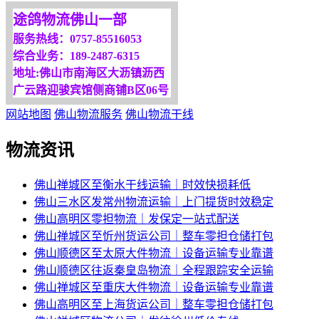
我们将竭诚为你服务！
途鸽物流佛山一部
服务热线：0757-85516053
综合业务：189-2487-6315
地址:佛山市南海区大沥镇沥西
广云路迎骏宾馆侧商铺B区06号
网站地图
佛山物流服务
佛山物流干线
物流资讯
佛山禅城区至衡水干线运输｜时效快损耗低
佛山三水区发常州物流运输｜上门提货时效稳定
佛山高明区零担物流｜发保定一站式配送
佛山禅城区至忻州货运公司｜整车零担仓储打包
佛山顺德区至太原大件物流｜设备运输专业靠谱
佛山顺德区往返秦皇岛物流｜全程跟踪安全运输
佛山禅城区至重庆大件物流｜设备运输专业靠谱
佛山高明区至上海货运公司｜整车零担仓储打包