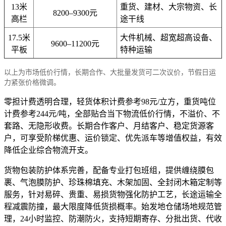
13米
重货、建材、大宗物资、长
8200–9300元
高栏
途干线
17.5米
大件机械、超宽超高设备、
9600–11200元
平板
特种运输
以上为市场低价行情，长期合作、大批量发货可二次议价，节假日运
力紧张价格微调。
零担计费透明合理，轻货体积计费参考98元/立方，重货吨位
计费参考244元/吨，全部贴合当下物流低价行情，不溢价、不
套路、无隐形收费。长期合作客户、月结客户、稳定货源客
户，可享受阶梯优惠、运价锁定、优先派车等增值权益，有效
降低企业综合物流开支。
货物包装防护体系完善，配备专业打包班组，提供缠绕膜包
裹、气泡膜防护、珍珠棉填充、木架加固、全封闭木箱定制等
服务，针对易碎、贵重、易损货物强化防护工艺，长途运输全
程减震防撞，最大限度降低货损概率。始发地仓储场地规范管
理，24小时监控、防潮防火，支持短期寄存、分批出货、代收