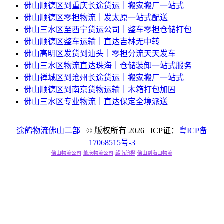
佛山顺德区到重庆长途货运｜搬家搬厂一站式
佛山顺德区零担物流｜发太原一站式配送
佛山三水区至西宁货运公司｜整车零担仓储打包
佛山顺德区整车运输｜直达吉林无中转
佛山高明区发货到汕头｜零担分流天天发车
佛山三水区物流直达珠海｜仓储装卸一站式服务
佛山禅城区到沧州长途货运｜搬家搬厂一站式
佛山顺德区到南京货物运输｜木箱打包加固
佛山三水区专业物流｜直达保定全境派送
途鸽物流佛山二部
© 版权所有
2026 ICP证：
粤ICP备
17068515号-3
佛山物流公司
肇庆物流公司
赣南脐橙
佛山到海口物流