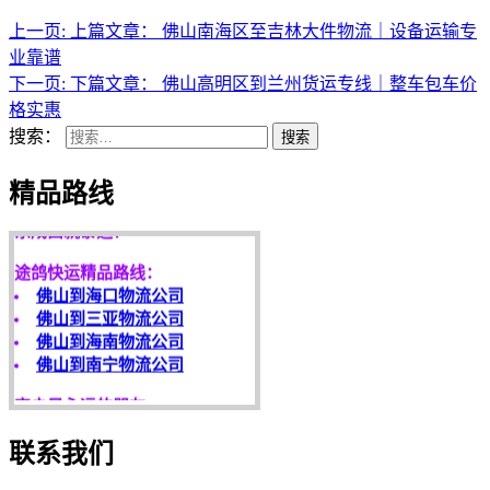
上一页:
上篇文章：
佛山南海区至吉林大件物流｜设备运输专
业靠谱
下一页:
下篇文章：
佛山高明区到兰州货运专线｜整车包车价
格实惠
搜索：
搜索
天开地辟宏基，
精品路线
东成西就泰运！
途鸽快运精品路线：
佛山到海口物流公司
佛山到三亚物流公司
佛山到海南物流公司
佛山到南宁物流公司
客户是永远的朋友，
服务是永恒的追求！
欢迎您光临！
联系我们
更多服务请来电咨询，