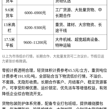
货车
货物优选
9.6米
工厂货源、大批量货物、中
6000–6900元
货车
长期合作
13米高
重货、建材、大宗物资、长
8200–9300元
栏
途干线
17.5米
大件机械、超宽超高设备、
9600–11200元
平板
特种运输
以上为市场低价行情，长期合作、大批量发货可二次议价，节假日运
力紧张价格微调。
零担计费透明合理，轻货体积计费参考65.5元/立方，重货吨位
计费参考191.9元/吨，全部贴合当下物流低价行情，不溢价、
不套路、无隐形收费。长期合作客户、月结客户、稳定货源客
户，可享受阶梯优惠、运价锁定、优先派车等增值权益，有效
降低企业综合物流开支。
货物包装防护体系完善，配备专业打包班组，提供缠绕膜包