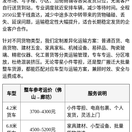
发市场、写字楼、小区、沿街商铺等各类发货点位，无需客户
自行送货到站，专业调度就近安排车辆，减少等待时间。全程
2050公里干线直达，减少中途多次中转带来的货物磕碰、丢
失、延误问题，运输稳定性大幅提升，适合长期稳定发货的企
业客户合作。
针对不同货物类型，我们定制差异化运输方案：普通百货、电
商货物、建材五金、家具家私、机械设备、易碎品、陶瓷玻
璃、精密仪器、化工普货等分类运输管理，专车专运、分区堆
放，杜绝混装挤压。无论零星小件零担，还是整厂搬迁大批量
整车货源，都能匹配对应车型与运输方案，兼顾时效、安全与
运费成本。
整车参考运价（佛
车型
服务说明
山→廊坊）
4.2米
小件零担、电商包裹、个人
3700–4300元
货车
发货，灵活上门
6.8米
家具建材、小型设备、批量
4500–5200元