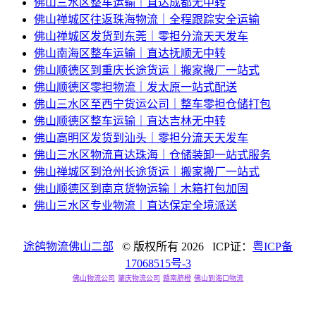
佛山三水区整车运输｜直达成都无中转
佛山禅城区往返珠海物流｜全程跟踪安全运输
佛山禅城区发货到东莞｜零担分流天天发车
佛山南海区整车运输｜直达抚顺无中转
佛山顺德区到重庆长途货运｜搬家搬厂一站式
佛山顺德区零担物流｜发太原一站式配送
佛山三水区至西宁货运公司｜整车零担仓储打包
佛山顺德区整车运输｜直达吉林无中转
佛山高明区发货到汕头｜零担分流天天发车
佛山三水区物流直达珠海｜仓储装卸一站式服务
佛山禅城区到沧州长途货运｜搬家搬厂一站式
佛山顺德区到南京货物运输｜木箱打包加固
佛山三水区专业物流｜直达保定全境派送
途鸽物流佛山二部
© 版权所有
2026 ICP证：
粤ICP备
17068515号-3
佛山物流公司
肇庆物流公司
赣南脐橙
佛山到海口物流