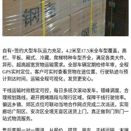
自有+签约大型车队运力充足，4.2米至17.5米全车型覆盖，高
栏、平板、厢式、冷藏、爬梯特种车型齐全，满足各类大件、
异形、超高超宽货物运输需求。全部车辆定期检修年审，全程
GPS实时定位，客户可实时查看货物在途位置、行驶轨迹与预
计到达时间，运输全程可视化，发货更安心。
干线运输时效稳定可控，每日多班次滚动发车，错峰调度、合
理规划路线，避开拥堵路段与限行区域，保障干线行驶效率。
偏远乡镇、郊区点位可联动当地合作网点完成二次派送，实现
廊坊广阳区、安次区全境无盲区送货上门，真正做到门到门一
站式物流服务。
售后客服一对一跟进，从报价、提货、装车、干线运输、末端