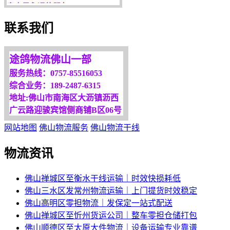
服务是永恒的追求！
欢迎您光临！
联系我们
更多服务请来电咨询，
我们将竭诚为你服务！
途鸽物流佛山一部
服务热线：0757-85516053
综合业务：189-2487-6315
地址:佛山市南海区大沥镇沥西
广云路迎骏宾馆侧商铺B区06号
网站地图
佛山物流服务
佛山物流干线
物流资讯
佛山禅城区至衡水干线运输｜时效快损耗低
佛山三水区发常州物流运输｜上门提货时效稳定
佛山高明区零担物流｜发保定一站式配送
佛山禅城区至忻州货运公司｜整车零担仓储打包
佛山顺德区至太原大件物流｜设备运输专业靠谱