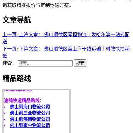
询获取精准报价与定制运输方案。
文章导航
上一页:
上篇文章：
佛山顺德区零担物流｜发哈尔滨一站式配
送
下一页:
下篇文章：
佛山顺德区至上海干线运输｜时效快损耗
低
搜索：
搜索
天开地辟宏基，
精品路线
东成西就泰运！
途鸽快运精品路线：
佛山到海口物流公司
佛山到三亚物流公司
佛山到海南物流公司
佛山到南宁物流公司
客户是永远的朋友，