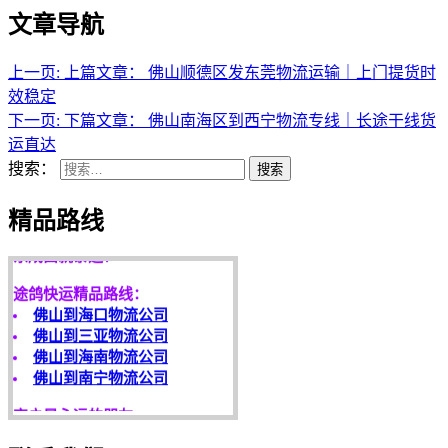
文章导航
上一页:
上篇文章：
佛山顺德区发东莞物流运输｜上门提货时
效稳定
下一页:
下篇文章：
佛山南海区到西宁物流专线｜长途干线货
运直达
搜索：
搜索
天开地辟宏基，
精品路线
东成西就泰运！
途鸽快运精品路线：
佛山到海口物流公司
佛山到三亚物流公司
佛山到海南物流公司
佛山到南宁物流公司
客户是永远的朋友，
服务是永恒的追求！
欢迎您光临！