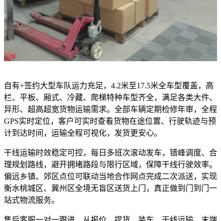
自有+签约大型车队运力充足，4.2米至17.5米全车型覆盖，高
栏、平板、厢式、冷藏、爬梯特种车型齐全，满足各类大件、
异形、超高超宽货物运输需求。全部车辆定期检修年审，全程
GPS实时定位，客户可实时查看货物在途位置、行驶轨迹与预
计到达时间，运输全程可视化，发货更安心。
干线运输时效稳定可控，每日多班次滚动发车，错峰调度、合
理规划路线，避开拥堵路段与限行区域，保障干线行驶效率。
偏远乡镇、郊区点位可联动当地合作网点完成二次派送，实现
衡水桃城区、冀州区全境无盲区送货上门，真正做到门到门一
站式物流服务。
售后客服一对一跟进，从报价、提货、装车、干线运输、末端