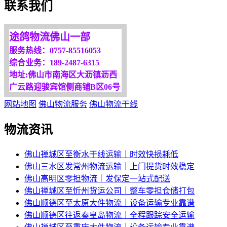
联系我们
更多服务请来电咨询，
我们将竭诚为你服务！
途鸽物流佛山一部
服务热线：0757-85516053
综合业务：189-2487-6315
地址:佛山市南海区大沥镇沥西
广云路迎骏宾馆侧商铺B区06号
网站地图
佛山物流服务
佛山物流干线
物流资讯
佛山禅城区至衡水干线运输｜时效快损耗低
佛山三水区发常州物流运输｜上门提货时效稳定
佛山高明区零担物流｜发保定一站式配送
佛山禅城区至忻州货运公司｜整车零担仓储打包
佛山顺德区至太原大件物流｜设备运输专业靠谱
佛山顺德区往返秦皇岛物流｜全程跟踪安全运输