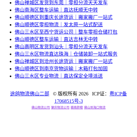
佛山禅城区发货到东莞｜零担分流天天发车
佛山南海区整车运输｜直达抚顺无中转
佛山顺德区到重庆长途货运｜搬家搬厂一站式
佛山顺德区零担物流｜发太原一站式配送
佛山三水区至西宁货运公司｜整车零担仓储打包
佛山顺德区整车运输｜直达吉林无中转
佛山高明区发货到汕头｜零担分流天天发车
佛山三水区物流直达珠海｜仓储装卸一站式服务
佛山禅城区到沧州长途货运｜搬家搬厂一站式
佛山顺德区到南京货物运输｜木箱打包加固
佛山三水区专业物流｜直达保定全境派送
途鸽物流佛山二部
© 版权所有
2026 ICP证：
粤ICP备
17068515号-3
佛山物流公司
肇庆物流公司
赣南脐橙
佛山到海口物流