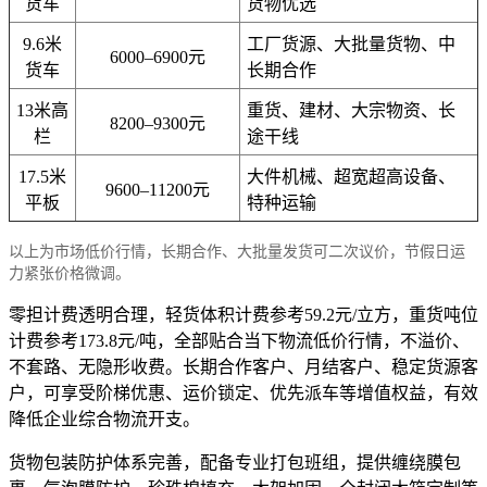
货车
货物优选
9.6米
工厂货源、大批量货物、中
6000–6900元
货车
长期合作
13米高
重货、建材、大宗物资、长
8200–9300元
栏
途干线
17.5米
大件机械、超宽超高设备、
9600–11200元
平板
特种运输
以上为市场低价行情，长期合作、大批量发货可二次议价，节假日运
力紧张价格微调。
零担计费透明合理，轻货体积计费参考59.2元/立方，重货吨位
计费参考173.8元/吨，全部贴合当下物流低价行情，不溢价、
不套路、无隐形收费。长期合作客户、月结客户、稳定货源客
户，可享受阶梯优惠、运价锁定、优先派车等增值权益，有效
降低企业综合物流开支。
货物包装防护体系完善，配备专业打包班组，提供缠绕膜包