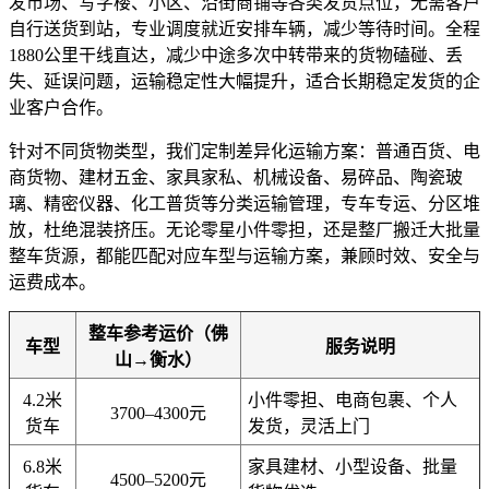
发市场、写字楼、小区、沿街商铺等各类发货点位，无需客户
自行送货到站，专业调度就近安排车辆，减少等待时间。全程
1880公里干线直达，减少中途多次中转带来的货物磕碰、丢
失、延误问题，运输稳定性大幅提升，适合长期稳定发货的企
业客户合作。
针对不同货物类型，我们定制差异化运输方案：普通百货、电
商货物、建材五金、家具家私、机械设备、易碎品、陶瓷玻
璃、精密仪器、化工普货等分类运输管理，专车专运、分区堆
放，杜绝混装挤压。无论零星小件零担，还是整厂搬迁大批量
整车货源，都能匹配对应车型与运输方案，兼顾时效、安全与
运费成本。
整车参考运价（佛
车型
服务说明
山→衡水）
4.2米
小件零担、电商包裹、个人
3700–4300元
货车
发货，灵活上门
6.8米
家具建材、小型设备、批量
4500–5200元