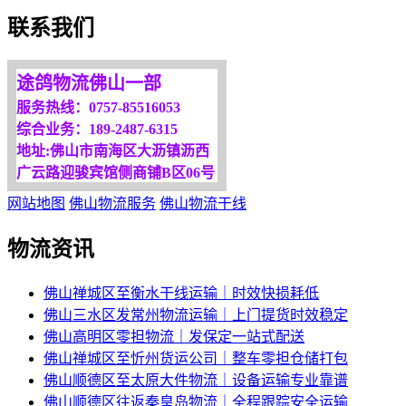
欢迎您光临！
联系我们
更多服务请来电咨询，
我们将竭诚为你服务！
途鸽物流佛山一部
服务热线：0757-85516053
综合业务：189-2487-6315
地址:佛山市南海区大沥镇沥西
广云路迎骏宾馆侧商铺B区06号
网站地图
佛山物流服务
佛山物流干线
物流资讯
佛山禅城区至衡水干线运输｜时效快损耗低
佛山三水区发常州物流运输｜上门提货时效稳定
佛山高明区零担物流｜发保定一站式配送
佛山禅城区至忻州货运公司｜整车零担仓储打包
佛山顺德区至太原大件物流｜设备运输专业靠谱
佛山顺德区往返秦皇岛物流｜全程跟踪安全运输