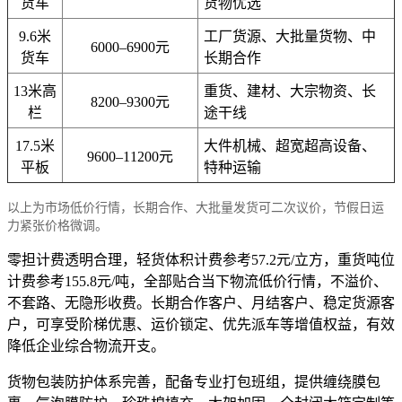
货车
货物优选
9.6米
工厂货源、大批量货物、中
6000–6900元
货车
长期合作
13米高
重货、建材、大宗物资、长
8200–9300元
栏
途干线
17.5米
大件机械、超宽超高设备、
9600–11200元
平板
特种运输
以上为市场低价行情，长期合作、大批量发货可二次议价，节假日运
力紧张价格微调。
零担计费透明合理，轻货体积计费参考57.2元/立方，重货吨位
计费参考155.8元/吨，全部贴合当下物流低价行情，不溢价、
不套路、无隐形收费。长期合作客户、月结客户、稳定货源客
户，可享受阶梯优惠、运价锁定、优先派车等增值权益，有效
降低企业综合物流开支。
货物包装防护体系完善，配备专业打包班组，提供缠绕膜包