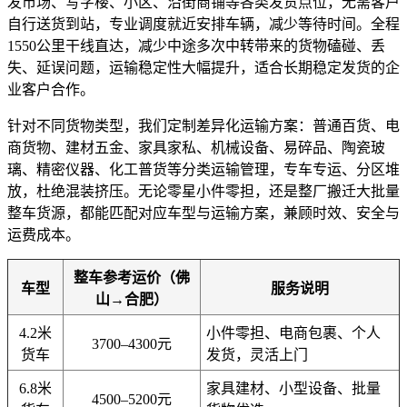
发市场、写字楼、小区、沿街商铺等各类发货点位，无需客户
自行送货到站，专业调度就近安排车辆，减少等待时间。全程
1550公里干线直达，减少中途多次中转带来的货物磕碰、丢
失、延误问题，运输稳定性大幅提升，适合长期稳定发货的企
业客户合作。
针对不同货物类型，我们定制差异化运输方案：普通百货、电
商货物、建材五金、家具家私、机械设备、易碎品、陶瓷玻
璃、精密仪器、化工普货等分类运输管理，专车专运、分区堆
放，杜绝混装挤压。无论零星小件零担，还是整厂搬迁大批量
整车货源，都能匹配对应车型与运输方案，兼顾时效、安全与
运费成本。
整车参考运价（佛
车型
服务说明
山→合肥）
4.2米
小件零担、电商包裹、个人
3700–4300元
货车
发货，灵活上门
6.8米
家具建材、小型设备、批量
4500–5200元