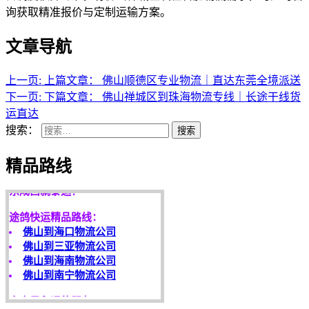
询获取精准报价与定制运输方案。
文章导航
上一页:
上篇文章：
佛山顺德区专业物流｜直达东莞全境派送
下一页:
下篇文章：
佛山禅城区到珠海物流专线｜长途干线货
运直达
搜索：
搜索
天开地辟宏基，
精品路线
东成西就泰运！
途鸽快运精品路线：
佛山到海口物流公司
佛山到三亚物流公司
佛山到海南物流公司
佛山到南宁物流公司
客户是永远的朋友，
服务是永恒的追求！