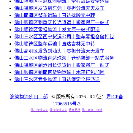
佛山禅城区往返珠海物流｜全程跟踪安全运输
佛山禅城区发货到东莞｜零担分流天天发车
佛山南海区整车运输｜直达抚顺无中转
佛山顺德区到重庆长途货运｜搬家搬厂一站式
佛山顺德区零担物流｜发太原一站式配送
佛山三水区至西宁货运公司｜整车零担仓储打包
佛山顺德区整车运输｜直达吉林无中转
佛山高明区发货到汕头｜零担分流天天发车
佛山三水区物流直达珠海｜仓储装卸一站式服务
佛山禅城区到沧州长途货运｜搬家搬厂一站式
佛山顺德区到南京货物运输｜木箱打包加固
佛山三水区专业物流｜直达保定全境派送
途鸽物流佛山二部
© 版权所有
2026 ICP证：
粤ICP备
17068515号-3
佛山物流公司
肇庆物流公司
赣南脐橙
佛山到海口物流