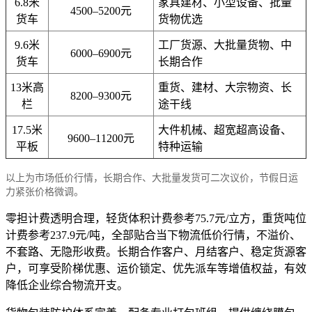
6.8米
家具建材、小型设备、批量
4500–5200元
货车
货物优选
9.6米
工厂货源、大批量货物、中
6000–6900元
货车
长期合作
13米高
重货、建材、大宗物资、长
8200–9300元
栏
途干线
17.5米
大件机械、超宽超高设备、
9600–11200元
平板
特种运输
以上为市场低价行情，长期合作、大批量发货可二次议价，节假日运
力紧张价格微调。
零担计费透明合理，轻货体积计费参考75.7元/立方，重货吨位
计费参考237.9元/吨，全部贴合当下物流低价行情，不溢价、
不套路、无隐形收费。长期合作客户、月结客户、稳定货源客
户，可享受阶梯优惠、运价锁定、优先派车等增值权益，有效
降低企业综合物流开支。