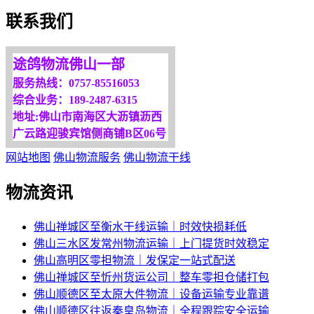
欢迎您光临！
联系我们
更多服务请来电咨询，
我们将竭诚为你服务！
途鸽物流佛山一部
服务热线：0757-85516053
综合业务：189-2487-6315
地址:佛山市南海区大沥镇沥西
广云路迎骏宾馆侧商铺B区06号
网站地图
佛山物流服务
佛山物流干线
物流资讯
佛山禅城区至衡水干线运输｜时效快损耗低
佛山三水区发常州物流运输｜上门提货时效稳定
佛山高明区零担物流｜发保定一站式配送
佛山禅城区至忻州货运公司｜整车零担仓储打包
佛山顺德区至太原大件物流｜设备运输专业靠谱
佛山顺德区往返秦皇岛物流｜全程跟踪安全运输