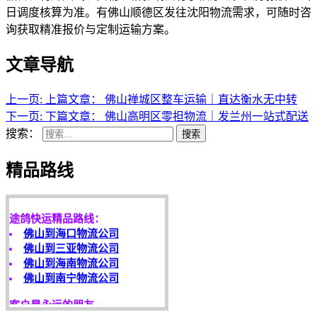
日调度核算为准。有佛山顺德区发往沈阳物流需求，可随时咨
询获取精准报价与定制运输方案。
文章导航
上一页:
上篇文章：
佛山禅城区整车运输｜直达衡水无中转
下一页:
下篇文章：
佛山高明区零担物流｜发兰州一站式配送
搜索：
搜索
天开地辟宏基，
精品路线
东成西就泰运！
途鸽快运精品路线：
佛山到海口物流公司
佛山到三亚物流公司
佛山到海南物流公司
佛山到南宁物流公司
客户是永远的朋友，
服务是永恒的追求！