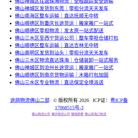
佛山禅城区往返珠海物流｜全程跟踪安全运输
佛山禅城区发货到东莞｜零担分流天天发车
佛山南海区整车运输｜直达抚顺无中转
佛山顺德区到重庆长途货运｜搬家搬厂一站式
佛山顺德区零担物流｜发太原一站式配送
佛山三水区至西宁货运公司｜整车零担仓储打包
佛山顺德区整车运输｜直达吉林无中转
佛山高明区发货到汕头｜零担分流天天发车
佛山三水区物流直达珠海｜仓储装卸一站式服务
佛山禅城区到沧州长途货运｜搬家搬厂一站式
佛山顺德区到南京货物运输｜木箱打包加固
佛山三水区专业物流｜直达保定全境派送
途鸽物流佛山二部
© 版权所有
2026 ICP证：
粤ICP备
17068515号-3
佛山物流公司
肇庆物流公司
赣南脐橙
佛山到海口物流