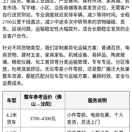
上门提货，覆盖工业园区、产业基地、建材市场、家具城、批
发市场、写字楼、小区、沿街商铺等各类发货点位，无需客户
自行送货到站，专业调度就近安排车辆，减少等待时间。全程
2700公里干线直达，减少中途多次中转带来的货物磕碰、丢
失、延误问题，运输稳定性大幅提升，适合长期稳定发货的企
业客户合作。
针对不同货物类型，我们定制差异化运输方案：普通百货、电
商货物、建材五金、家具家私、机械设备、易碎品、陶瓷玻
璃、精密仪器、化工普货等分类运输管理，专车专运、分区堆
放，杜绝混装挤压。无论零星小件零担，还是整厂搬迁大批量
整车货源，都能匹配对应车型与运输方案，兼顾时效、安全与
运费成本。
整车参考运价（佛
车型
服务说明
山→沈阳）
4.2米
小件零担、电商包裹、个人
3700–4300元
货车
发货，灵活上门