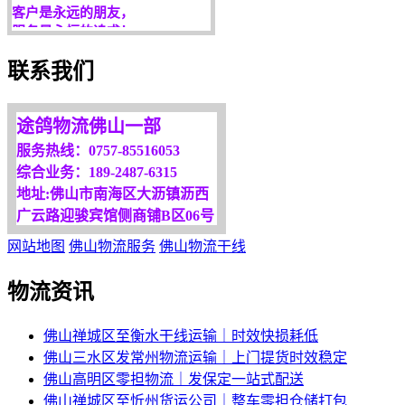
服务是永恒的追求！
欢迎您光临！
联系我们
更多服务请来电咨询，
我们将竭诚为你服务！
途鸽物流佛山一部
服务热线：0757-85516053
综合业务：189-2487-6315
地址:佛山市南海区大沥镇沥西
广云路迎骏宾馆侧商铺B区06号
网站地图
佛山物流服务
佛山物流干线
物流资讯
佛山禅城区至衡水干线运输｜时效快损耗低
佛山三水区发常州物流运输｜上门提货时效稳定
佛山高明区零担物流｜发保定一站式配送
佛山禅城区至忻州货运公司｜整车零担仓储打包