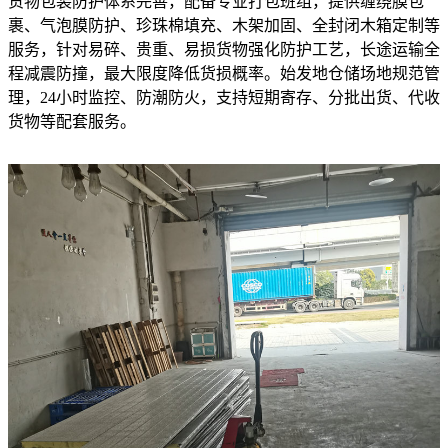
货物包装防护体系完善，配备专业打包班组，提供缠绕膜包
裹、气泡膜防护、珍珠棉填充、木架加固、全封闭木箱定制等
服务，针对易碎、贵重、易损货物强化防护工艺，长途运输全
程减震防撞，最大限度降低货损概率。始发地仓储场地规范管
理，24小时监控、防潮防火，支持短期寄存、分批出货、代收
货物等配套服务。