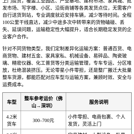
上门提货，覆盖工业园区、产业基地、建材市场、家具城、批
发市场、写字楼、小区、沿街商铺等各类发货点位，无需客户
自行送货到站，专业调度就近安排车辆，减少等待时间。全程
100公里干线直达，减少中途多次中转带来的货物磕碰、丢
失、延误问题，运输稳定性大幅提升，适合长期稳定发货的企
业客户合作。
针对不同货物类型，我们定制差异化运输方案：普通百货、电
商货物、建材五金、家具家私、机械设备、易碎品、陶瓷玻
璃、精密仪器、化工普货等分类运输管理，专车专运、分区堆
放，杜绝混装挤压。无论零星小件零担，还是整厂搬迁大批量
整车货源，都能匹配对应车型与运输方案，兼顾时效、安全与
运费成本。
整车参考运价（佛
车型
服务说明
山→深圳）
4.2米
小件零担、电商包裹、个人
300–700元
货车
发货，灵活上门