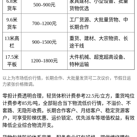
6.8米
家具建材、小型设备、批量
500–900元
货车
货物优选
9.6米
工厂货源、大批量货物、中
700–1200元
货车
长期合作
13米高
重货、建材、大宗物资、长
900–1500元
栏
途干线
17.5米
大件机械、超宽超高设备、
1200–1800元
平板
特种运输
以上为市场低价行情，长期合作、大批量发货可二次议价，节假日运
力紧张价格微调。
零担计费透明合理，轻货体积计费参考22.5元/立方，重货吨位
计费参考85元/吨，全部贴合当下物流低价行情，不溢价、不
套路、无隐形收费。长期合作客户、月结客户、稳定货源客
户，可享受阶梯优惠、运价锁定、优先派车等增值权益，有效
降低企业综合物流开支。