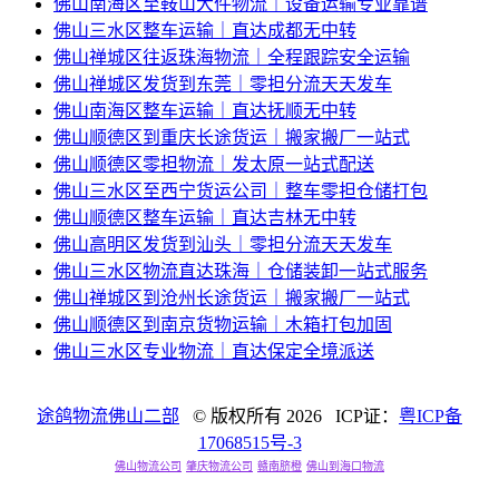
佛山南海区至鞍山大件物流｜设备运输专业靠谱
佛山三水区整车运输｜直达成都无中转
佛山禅城区往返珠海物流｜全程跟踪安全运输
佛山禅城区发货到东莞｜零担分流天天发车
佛山南海区整车运输｜直达抚顺无中转
佛山顺德区到重庆长途货运｜搬家搬厂一站式
佛山顺德区零担物流｜发太原一站式配送
佛山三水区至西宁货运公司｜整车零担仓储打包
佛山顺德区整车运输｜直达吉林无中转
佛山高明区发货到汕头｜零担分流天天发车
佛山三水区物流直达珠海｜仓储装卸一站式服务
佛山禅城区到沧州长途货运｜搬家搬厂一站式
佛山顺德区到南京货物运输｜木箱打包加固
佛山三水区专业物流｜直达保定全境派送
途鸽物流佛山二部
© 版权所有
2026 ICP证：
粤ICP备
17068515号-3
佛山物流公司
肇庆物流公司
赣南脐橙
佛山到海口物流