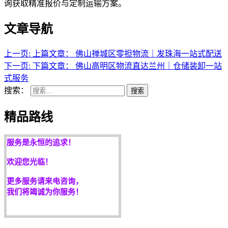
询获取精准报价与定制运输方案。
天开地辟宏基，
文章导航
东成西就泰运！
途鸽快运精品路线：
上一页:
上篇文章：
佛山禅城区零担物流｜发珠海一站式配送
佛山到海口物流公司
下一页:
下篇文章：
佛山高明区物流直达兰州｜仓储装卸一站
佛山到三亚物流公司
式服务
佛山到海南物流公司
搜索：
搜索
佛山到南宁物流公司
精品路线
客户是永远的朋友，
服务是永恒的追求！
欢迎您光临！
更多服务请来电咨询，
我们将竭诚为你服务！