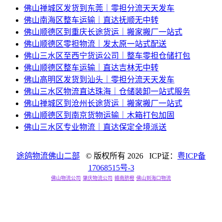
佛山禅城区发货到东莞｜零担分流天天发车
佛山南海区整车运输｜直达抚顺无中转
佛山顺德区到重庆长途货运｜搬家搬厂一站式
佛山顺德区零担物流｜发太原一站式配送
佛山三水区至西宁货运公司｜整车零担仓储打包
佛山顺德区整车运输｜直达吉林无中转
佛山高明区发货到汕头｜零担分流天天发车
佛山三水区物流直达珠海｜仓储装卸一站式服务
佛山禅城区到沧州长途货运｜搬家搬厂一站式
佛山顺德区到南京货物运输｜木箱打包加固
佛山三水区专业物流｜直达保定全境派送
途鸽物流佛山二部
© 版权所有
2026 ICP证：
粤ICP备
17068515号-3
佛山物流公司
肇庆物流公司
赣南脐橙
佛山到海口物流