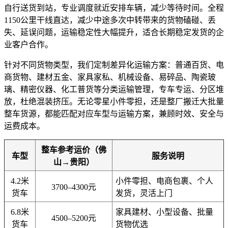
自行送货到站，专业调度就近安排车辆，减少等待时间。全程
1150公里干线直达，减少中途多次中转带来的货物磕碰、丢
失、延误问题，运输稳定性大幅提升，适合长期稳定发货的企
业客户合作。
针对不同货物类型，我们定制差异化运输方案：普通百货、电
商货物、建材五金、家具家私、机械设备、易碎品、陶瓷玻
璃、精密仪器、化工普货等分类运输管理，专车专运、分区堆
放，杜绝混装挤压。无论零星小件零担，还是整厂搬迁大批量
整车货源，都能匹配对应车型与运输方案，兼顾时效、安全与
运费成本。
整车参考运价（佛
车型
服务说明
山→贵阳）
4.2米
小件零担、电商包裹、个人
3700–4300元
货车
发货，灵活上门
6.8米
家具建材、小型设备、批量
4500–5200元
货车
货物优选