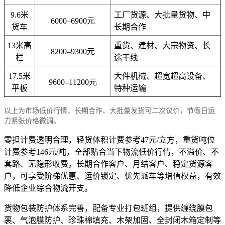
9.6米
工厂货源、大批量货物、中
6000–6900元
货车
长期合作
13米高
重货、建材、大宗物资、长
8200–9300元
栏
途干线
17.5米
大件机械、超宽超高设备、
9600–11200元
平板
特种运输
以上为市场低价行情，长期合作、大批量发货可二次议价，节假日运
力紧张价格微调。
零担计费透明合理，轻货体积计费参考47元/立方，重货吨位
计费参考146元/吨，全部贴合当下物流低价行情，不溢价、不
套路、无隐形收费。长期合作客户、月结客户、稳定货源客
户，可享受阶梯优惠、运价锁定、优先派车等增值权益，有效
降低企业综合物流开支。
货物包装防护体系完善，配备专业打包班组，提供缠绕膜包
裹、气泡膜防护、珍珠棉填充、木架加固、全封闭木箱定制等