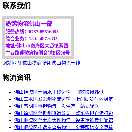
联系我们
途鸽物流佛山一部
服务热线：0757-85516053
综合业务：189-2487-6315
地址:佛山市南海区大沥镇沥西
广云路迎骏宾馆侧商铺B区06号
网站地图
佛山物流服务
佛山物流干线
物流资讯
佛山禅城区至衡水干线运输｜时效快损耗低
佛山三水区发常州物流运输｜上门提货时效稳定
佛山高明区零担物流｜发保定一站式配送
佛山禅城区至忻州货运公司｜整车零担仓储打包
佛山顺德区至太原大件物流｜设备运输专业靠谱
佛山顺德区往返秦皇岛物流｜全程跟踪安全运输