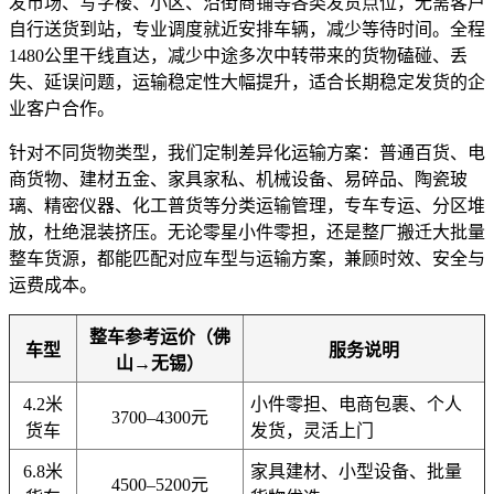
发市场、写字楼、小区、沿街商铺等各类发货点位，无需客户
自行送货到站，专业调度就近安排车辆，减少等待时间。全程
1480公里干线直达，减少中途多次中转带来的货物磕碰、丢
失、延误问题，运输稳定性大幅提升，适合长期稳定发货的企
业客户合作。
针对不同货物类型，我们定制差异化运输方案：普通百货、电
商货物、建材五金、家具家私、机械设备、易碎品、陶瓷玻
璃、精密仪器、化工普货等分类运输管理，专车专运、分区堆
放，杜绝混装挤压。无论零星小件零担，还是整厂搬迁大批量
整车货源，都能匹配对应车型与运输方案，兼顾时效、安全与
运费成本。
整车参考运价（佛
车型
服务说明
山→无锡）
4.2米
小件零担、电商包裹、个人
3700–4300元
货车
发货，灵活上门
6.8米
家具建材、小型设备、批量
4500–5200元