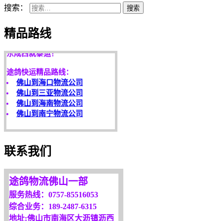
搜索：
搜索
天开地辟宏基，
精品路线
东成西就泰运！
途鸽快运精品路线：
佛山到海口物流公司
佛山到三亚物流公司
佛山到海南物流公司
佛山到南宁物流公司
客户是永远的朋友，
服务是永恒的追求！
欢迎您光临！
联系我们
更多服务请来电咨询，
我们将竭诚为你服务！
途鸽物流佛山一部
服务热线：0757-85516053
综合业务：189-2487-6315
地址:佛山市南海区大沥镇沥西