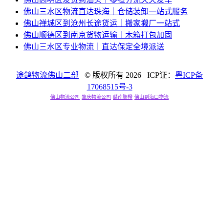
佛山三水区物流直达珠海｜仓储装卸一站式服务
佛山禅城区到沧州长途货运｜搬家搬厂一站式
佛山顺德区到南京货物运输｜木箱打包加固
佛山三水区专业物流｜直达保定全境派送
途鸽物流佛山二部
© 版权所有
2026 ICP证：
粤ICP备
17068515号-3
佛山物流公司
肇庆物流公司
赣南脐橙
佛山到海口物流