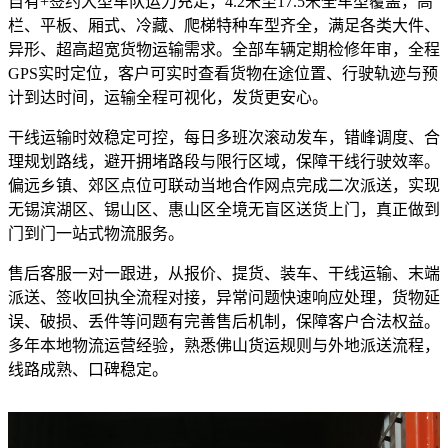
自有+签约大型车队运力充足，4.2米至17.5米全车型覆盖，高
栏、平板、厢式、冷藏、爬梯特种车型齐全，满足各类大件、
异形、超高超宽货物运输需求。全部车辆定期检修年审，全程
GPS实时定位，客户可实时查看货物在途位置、行驶轨迹与预
计到达时间，运输全程可视化，发货更安心。
干线运输时效稳定可控，每日多班次滚动发车，错峰调度、合
理规划路线，避开拥堵路段与限行区域，保障干线行驶效率。
偏远乡镇、郊区点位可联动当地合作网点完成二次派送，实现
无锡滨湖区、锡山区、惠山区全境无盲区送货上门，真正做到
门到门一站式物流服务。
售后客服一对一跟进，从报价、提货、装车、干线运输、末端
派送、签收回执全流程对接，异常问题快速响应处理，货物延
误、破损、丢件等问题有完善售后机制，保障客户合法权益。
多年本地物流运营经验，熟悉佛山货运规则与外地派送流程，
线路成熟、口碑稳定。