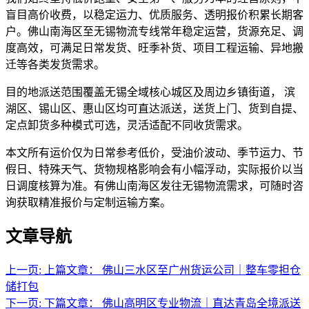
盲目高价收费，以稳定运力、优质服务、透明报价积累长期客
户。佛山南海区至无锡物流专线常年稳定运营，货源充足、调
度高效，可满足日常发货、旺季补货、项目工程运输、异地搬
迁等各类发货需求。
目的地派送范围覆盖无锡全域核心城区及周边乡镇街道， 滨
湖区、锡山区、惠山区均可直达派送，送货上门、货到自提、
定点卸货多种模式可选，灵活适配不同收货需求。
本文所有运价仅为日常参考低价，受油价波动、季节运力、节
假日、特殊天气、货物规格影响会有小幅浮动，实际报价以当
日调度核算为准。有佛山南海区发往无锡物流需求，可随时咨
询获取精准报价与定制运输方案。
文章导航
上一页:
上篇文章：
佛山三水区至广州货运公司｜整车零担仓
储打包
下一页:
下篇文章：
佛山高明区专业物流｜直达青岛全境派送