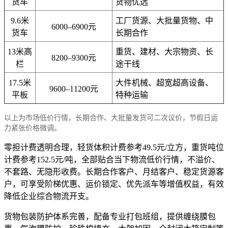
货车
货物优选
9.6米
工厂货源、大批量货物、中
6000–6900元
货车
长期合作
13米高
重货、建材、大宗物资、长
8200–9300元
栏
途干线
17.5米
大件机械、超宽超高设备、
9600–11200元
平板
特种运输
以上为市场低价行情，长期合作、大批量发货可二次议价，节假日运
力紧张价格微调。
零担计费透明合理，轻货体积计费参考49.5元/立方，重货吨位
计费参考152.5元/吨，全部贴合当下物流低价行情，不溢价、
不套路、无隐形收费。长期合作客户、月结客户、稳定货源客
户，可享受阶梯优惠、运价锁定、优先派车等增值权益，有效
降低企业综合物流开支。
货物包装防护体系完善，配备专业打包班组，提供缠绕膜包