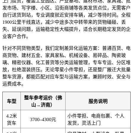
上门提货，覆盖工业园区、产业基地、建材市场、家具城、批
发市场、写字楼、小区、沿街商铺等各类发货点位，无需客户
自行送货到站，专业调度就近安排车辆，减少等待时间。全程
1900公里干线直达，减少中途多次中转带来的货物磕碰、丢
失、延误问题，运输稳定性大幅提升，适合长期稳定发货的企
业客户合作。
针对不同货物类型，我们定制差异化运输方案：普通百货、电
商货物、建材五金、家具家私、机械设备、易碎品、陶瓷玻
璃、精密仪器、化工普货等分类运输管理，专车专运、分区堆
放，杜绝混装挤压。无论零星小件零担，还是整厂搬迁大批量
整车货源，都能匹配对应车型与运输方案，兼顾时效、安全与
运费成本。
整车参考运价（佛
车型
服务说明
山→济南）
4.2米
小件零担、电商包裹、个人
3700–4300元
货车
发货，灵活上门