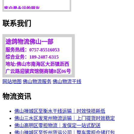
服务是永恒的追求！
欢迎您光临！
联系我们
更多服务请来电咨询，
我们将竭诚为你服务！
途鸽物流佛山一部
服务热线：0757-85516053
综合业务：189-2487-6315
地址:佛山市南海区大沥镇沥西
广云路迎骏宾馆侧商铺B区06号
网站地图
佛山物流服务
佛山物流干线
物流资讯
佛山禅城区至衡水干线运输｜时效快损耗低
佛山三水区发常州物流运输｜上门提货时效稳定
佛山高明区零担物流｜发保定一站式配送
佛山禅城区至忻州货运公司｜整车零担仓储打包