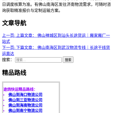
日调度核算为准。有佛山南海区发往济南物流需求，可随时咨
询获取精准报价与定制运输方案。
文章导航
上一页:
上篇文章：
佛山禅城区到汕头长途货运｜搬家搬厂一
站式
下一页:
下篇文章：
佛山南海区到武汉物流专线｜长途干线货
运直达
搜索：
搜索
天开地辟宏基，
精品路线
东成西就泰运！
途鸽快运精品路线：
佛山到海口物流公司
佛山到三亚物流公司
佛山到海南物流公司
佛山到南宁物流公司
客户是永远的朋友，