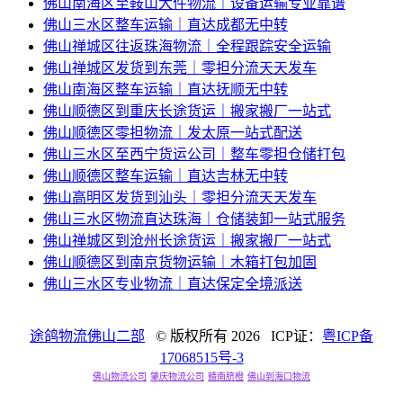
佛山南海区至鞍山大件物流｜设备运输专业靠谱
佛山三水区整车运输｜直达成都无中转
佛山禅城区往返珠海物流｜全程跟踪安全运输
佛山禅城区发货到东莞｜零担分流天天发车
佛山南海区整车运输｜直达抚顺无中转
佛山顺德区到重庆长途货运｜搬家搬厂一站式
佛山顺德区零担物流｜发太原一站式配送
佛山三水区至西宁货运公司｜整车零担仓储打包
佛山顺德区整车运输｜直达吉林无中转
佛山高明区发货到汕头｜零担分流天天发车
佛山三水区物流直达珠海｜仓储装卸一站式服务
佛山禅城区到沧州长途货运｜搬家搬厂一站式
佛山顺德区到南京货物运输｜木箱打包加固
佛山三水区专业物流｜直达保定全境派送
途鸽物流佛山二部
© 版权所有
2026 ICP证：
粤ICP备
17068515号-3
佛山物流公司
肇庆物流公司
赣南脐橙
佛山到海口物流