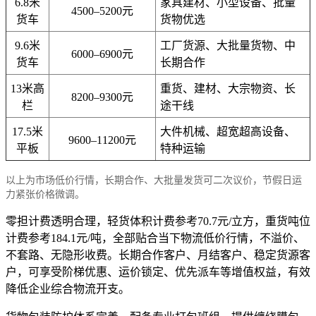
6.8米
家具建材、小型设备、批量
4500–5200元
货车
货物优选
9.6米
工厂货源、大批量货物、中
6000–6900元
货车
长期合作
13米高
重货、建材、大宗物资、长
8200–9300元
栏
途干线
17.5米
大件机械、超宽超高设备、
9600–11200元
平板
特种运输
以上为市场低价行情，长期合作、大批量发货可二次议价，节假日运
力紧张价格微调。
零担计费透明合理，轻货体积计费参考70.7元/立方，重货吨位
计费参考184.1元/吨，全部贴合当下物流低价行情，不溢价、
不套路、无隐形收费。长期合作客户、月结客户、稳定货源客
户，可享受阶梯优惠、运价锁定、优先派车等增值权益，有效
降低企业综合物流开支。