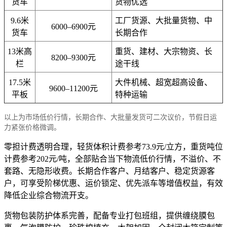
货车
货物优选
9.6米
工厂货源、大批量货物、中
6000–6900元
货车
长期合作
13米高
重货、建材、大宗物资、长
8200–9300元
栏
途干线
17.5米
大件机械、超宽超高设备、
9600–11200元
平板
特种运输
以上为市场低价行情，长期合作、大批量发货可二次议价，节假日运
力紧张价格微调。
零担计费透明合理，轻货体积计费参考73.9元/立方，重货吨位
计费参考202元/吨，全部贴合当下物流低价行情，不溢价、不
套路、无隐形收费。长期合作客户、月结客户、稳定货源客
户，可享受阶梯优惠、运价锁定、优先派车等增值权益，有效
降低企业综合物流开支。
货物包装防护体系完善，配备专业打包班组，提供缠绕膜包