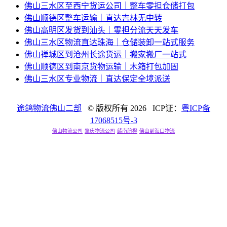
佛山三水区至西宁货运公司｜整车零担仓储打包
佛山顺德区整车运输｜直达吉林无中转
佛山高明区发货到汕头｜零担分流天天发车
佛山三水区物流直达珠海｜仓储装卸一站式服务
佛山禅城区到沧州长途货运｜搬家搬厂一站式
佛山顺德区到南京货物运输｜木箱打包加固
佛山三水区专业物流｜直达保定全境派送
途鸽物流佛山二部
© 版权所有
2026 ICP证：
粤ICP备
17068515号-3
佛山物流公司
肇庆物流公司
赣南脐橙
佛山到海口物流