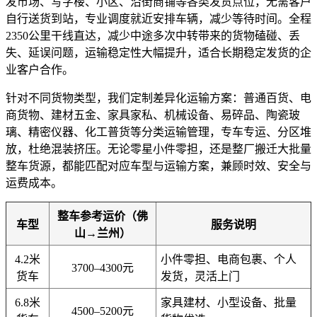
发市场、写字楼、小区、沿街商铺等各类发货点位，无需客户
自行送货到站，专业调度就近安排车辆，减少等待时间。全程
2350公里干线直达，减少中途多次中转带来的货物磕碰、丢
失、延误问题，运输稳定性大幅提升，适合长期稳定发货的企
业客户合作。
针对不同货物类型，我们定制差异化运输方案：普通百货、电
商货物、建材五金、家具家私、机械设备、易碎品、陶瓷玻
璃、精密仪器、化工普货等分类运输管理，专车专运、分区堆
放，杜绝混装挤压。无论零星小件零担，还是整厂搬迁大批量
整车货源，都能匹配对应车型与运输方案，兼顾时效、安全与
运费成本。
整车参考运价（佛
车型
服务说明
山→兰州）
4.2米
小件零担、电商包裹、个人
3700–4300元
货车
发货，灵活上门
6.8米
家具建材、小型设备、批量
4500–5200元