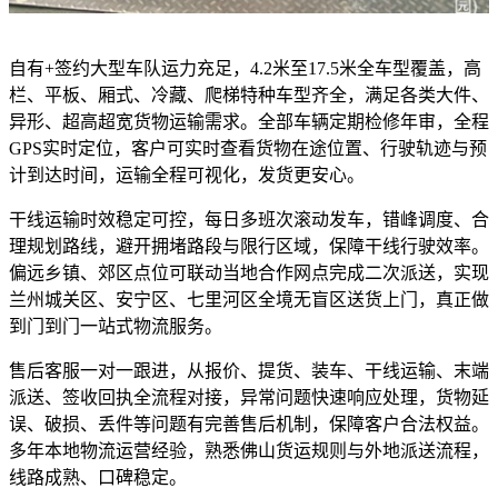
自有+签约大型车队运力充足，4.2米至17.5米全车型覆盖，高
栏、平板、厢式、冷藏、爬梯特种车型齐全，满足各类大件、
异形、超高超宽货物运输需求。全部车辆定期检修年审，全程
GPS实时定位，客户可实时查看货物在途位置、行驶轨迹与预
计到达时间，运输全程可视化，发货更安心。
干线运输时效稳定可控，每日多班次滚动发车，错峰调度、合
理规划路线，避开拥堵路段与限行区域，保障干线行驶效率。
偏远乡镇、郊区点位可联动当地合作网点完成二次派送，实现
兰州城关区、安宁区、七里河区全境无盲区送货上门，真正做
到门到门一站式物流服务。
售后客服一对一跟进，从报价、提货、装车、干线运输、末端
派送、签收回执全流程对接，异常问题快速响应处理，货物延
误、破损、丢件等问题有完善售后机制，保障客户合法权益。
多年本地物流运营经验，熟悉佛山货运规则与外地派送流程，
线路成熟、口碑稳定。