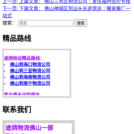
上一页:
上篇文章：
佛山三水区物流公司｜发往福州低价专线
下一页:
下篇文章：
佛山禅城区到汕头长途货运｜搬家搬厂一
站式
搜索：
搜索
天开地辟宏基，
精品路线
东成西就泰运！
途鸽快运精品路线：
佛山到海口物流公司
佛山到三亚物流公司
佛山到海南物流公司
佛山到南宁物流公司
客户是永远的朋友，
服务是永恒的追求！
欢迎您光临！
联系我们
更多服务请来电咨询，
我们将竭诚为你服务！
途鸽物流佛山一部