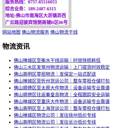
服务热线：0757-85516053
综合业务：189-2487-6315
地址:佛山市南海区大沥镇沥西
广云路迎骏宾馆侧商铺B区06号
网站地图
佛山物流服务
佛山物流干线
物流资讯
佛山禅城区至衡水干线运输｜时效快损耗低
佛山三水区发常州物流运输｜上门提货时效稳定
佛山高明区零担物流｜发保定一站式配送
佛山禅城区至忻州货运公司｜整车零担仓储打包
佛山顺德区至太原大件物流｜设备运输专业靠谱
佛山顺德区往返秦皇岛物流｜全程跟踪安全运输
佛山禅城区至重庆大件物流｜设备运输专业靠谱
佛山高明区至上海货运公司｜整车零担仓储打包
佛山禅城区物流公司｜发往徐州低价专线
佛山高明区物流公司｜发往长沙低价专线