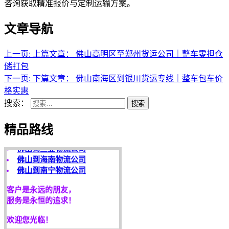
咨询获取精准报价与定制运输方案。
文章导航
上一页:
上篇文章：
佛山高明区至郑州货运公司｜整车零担仓
储打包
下一页:
下篇文章：
佛山南海区到银川货运专线｜整车包车价
天开地辟宏基，
格实惠
东成西就泰运！
搜索：
搜索
途鸽快运精品路线：
佛山到海口物流公司
精品路线
佛山到三亚物流公司
佛山到海南物流公司
佛山到南宁物流公司
客户是永远的朋友，
服务是永恒的追求！
欢迎您光临！
更多服务请来电咨询，