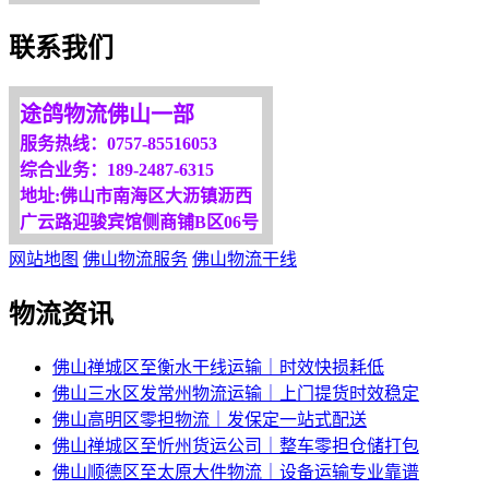
我们将竭诚为你服务！
联系我们
途鸽物流佛山一部
服务热线：0757-85516053
综合业务：189-2487-6315
地址:佛山市南海区大沥镇沥西
广云路迎骏宾馆侧商铺B区06号
网站地图
佛山物流服务
佛山物流干线
物流资讯
佛山禅城区至衡水干线运输｜时效快损耗低
佛山三水区发常州物流运输｜上门提货时效稳定
佛山高明区零担物流｜发保定一站式配送
佛山禅城区至忻州货运公司｜整车零担仓储打包
佛山顺德区至太原大件物流｜设备运输专业靠谱