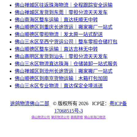
佛山禅城区往返珠海物流｜全程跟踪安全运输
佛山禅城区发货到东莞｜零担分流天天发车
佛山南海区整车运输｜直达抚顺无中转
佛山顺德区到重庆长途货运｜搬家搬厂一站式
佛山顺德区零担物流｜发太原一站式配送
佛山三水区至西宁货运公司｜整车零担仓储打包
佛山顺德区整车运输｜直达吉林无中转
佛山高明区发货到汕头｜零担分流天天发车
佛山三水区物流直达珠海｜仓储装卸一站式服务
佛山禅城区到沧州长途货运｜搬家搬厂一站式
佛山顺德区到南京货物运输｜木箱打包加固
佛山三水区专业物流｜直达保定全境派送
途鸽物流佛山二部
© 版权所有
2026 ICP证：
粤ICP备
17068515号-3
佛山物流公司
肇庆物流公司
赣南脐橙
佛山到海口物流