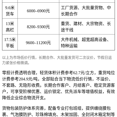
9.6米
工厂货源、大批量货物、中
6000–6900元
货车
长期合作
13米
重货、建材、大宗物资、长
8200–9300元
高栏
途干线
17.5米
大件机械、超宽超高设备、
9600–11200元
平板
特种运输
以上为市场低价行情，长期合作、大批量发货可二次议价，节假日运
力紧张价格微调。
零担计费透明合理，轻货体积计费参考62.7元/立方，重货吨位
计费参考204.9元/吨，全部贴合当下物流低价行情，不溢价、
不套路、无隐形收费。长期合作客户、月结客户、稳定货源客
户，可享受阶梯优惠、运价锁定、优先派车等增值权益，有效
降低企业综合物流开支。
货物包装防护体系完善，配备专业打包班组，提供缠绕膜包
裹、气泡膜防护、珍珠棉填充、木架加固、全封闭木箱定制等