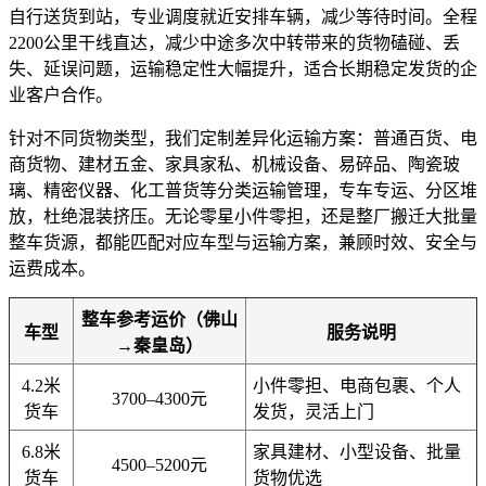
自行送货到站，专业调度就近安排车辆，减少等待时间。全程
2200公里干线直达，减少中途多次中转带来的货物磕碰、丢
失、延误问题，运输稳定性大幅提升，适合长期稳定发货的企
业客户合作。
针对不同货物类型，我们定制差异化运输方案：普通百货、电
商货物、建材五金、家具家私、机械设备、易碎品、陶瓷玻
璃、精密仪器、化工普货等分类运输管理，专车专运、分区堆
放，杜绝混装挤压。无论零星小件零担，还是整厂搬迁大批量
整车货源，都能匹配对应车型与运输方案，兼顾时效、安全与
运费成本。
整车参考运价（佛山
车型
服务说明
→秦皇岛）
4.2米
小件零担、电商包裹、个人
3700–4300元
货车
发货，灵活上门
6.8米
家具建材、小型设备、批量
4500–5200元
货车
货物优选