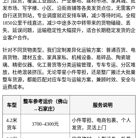
上门提货，覆盖工业园区、产业基地、建材市场、家具城、批
发市场、写字楼、小区、沿街商铺等各类发货点位，无需客户
自行送货到站，专业调度就近安排车辆，减少等待时间。全程
1850公里干线直达，减少中途多次中转带来的货物磕碰、丢
失、延误问题，运输稳定性大幅提升，适合长期稳定发货的企
业客户合作。
针对不同货物类型，我们定制差异化运输方案：普通百货、电
商货物、建材五金、家具家私、机械设备、易碎品、陶瓷玻
璃、精密仪器、化工普货等分类运输管理，专车专运、分区堆
放，杜绝混装挤压。无论零星小件零担，还是整厂搬迁大批量
整车货源，都能匹配对应车型与运输方案，兼顾时效、安全与
运费成本。
整车参考运价（佛山
车型
服务说明
→石家庄）
4.2米
小件零担、电商包裹、个人
3700–4300元
货车
发货，灵活上门