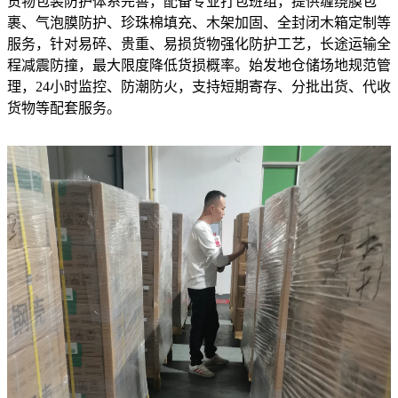
货物包装防护体系完善，配备专业打包班组，提供缠绕膜包
裹、气泡膜防护、珍珠棉填充、木架加固、全封闭木箱定制等
服务，针对易碎、贵重、易损货物强化防护工艺，长途运输全
程减震防撞，最大限度降低货损概率。始发地仓储场地规范管
理，24小时监控、防潮防火，支持短期寄存、分批出货、代收
货物等配套服务。