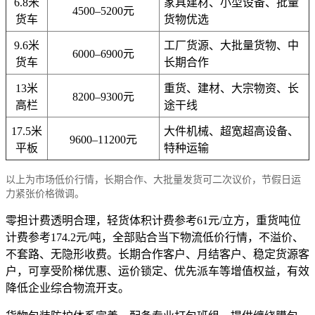
6.8米
家具建材、小型设备、批量
4500–5200元
货车
货物优选
9.6米
工厂货源、大批量货物、中
6000–6900元
货车
长期合作
13米
重货、建材、大宗物资、长
8200–9300元
高栏
途干线
17.5米
大件机械、超宽超高设备、
9600–11200元
平板
特种运输
以上为市场低价行情，长期合作、大批量发货可二次议价，节假日运
力紧张价格微调。
零担计费透明合理，轻货体积计费参考61元/立方，重货吨位
计费参考174.2元/吨，全部贴合当下物流低价行情，不溢价、
不套路、无隐形收费。长期合作客户、月结客户、稳定货源客
户，可享受阶梯优惠、运价锁定、优先派车等增值权益，有效
降低企业综合物流开支。