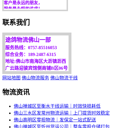
服务是永恒的追求！
欢迎您光临！
联系我们
更多服务请来电咨询，
我们将竭诚为你服务！
途鸽物流佛山一部
服务热线：0757-85516053
综合业务：189-2487-6315
地址:佛山市南海区大沥镇沥西
广云路迎骏宾馆侧商铺B区06号
网站地图
佛山物流服务
佛山物流干线
物流资讯
佛山禅城区至衡水干线运输｜时效快损耗低
佛山三水区发常州物流运输｜上门提货时效稳定
佛山高明区零担物流｜发保定一站式配送
佛山禅城区至忻州货运公司｜整车零担仓储打包