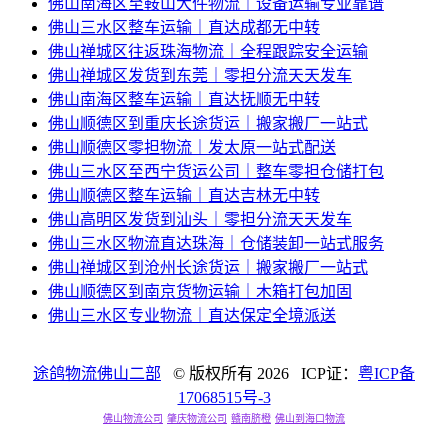
佛山南海区至鞍山大件物流｜设备运输专业靠谱
佛山三水区整车运输｜直达成都无中转
佛山禅城区往返珠海物流｜全程跟踪安全运输
佛山禅城区发货到东莞｜零担分流天天发车
佛山南海区整车运输｜直达抚顺无中转
佛山顺德区到重庆长途货运｜搬家搬厂一站式
佛山顺德区零担物流｜发太原一站式配送
佛山三水区至西宁货运公司｜整车零担仓储打包
佛山顺德区整车运输｜直达吉林无中转
佛山高明区发货到汕头｜零担分流天天发车
佛山三水区物流直达珠海｜仓储装卸一站式服务
佛山禅城区到沧州长途货运｜搬家搬厂一站式
佛山顺德区到南京货物运输｜木箱打包加固
佛山三水区专业物流｜直达保定全境派送
途鸽物流佛山二部
© 版权所有
2026 ICP证：
粤ICP备
17068515号-3
佛山物流公司
肇庆物流公司
赣南脐橙
佛山到海口物流