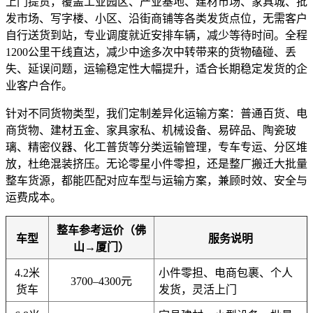
上门提货，覆盖工业园区、产业基地、建材市场、家具城、批
发市场、写字楼、小区、沿街商铺等各类发货点位，无需客户
自行送货到站，专业调度就近安排车辆，减少等待时间。全程
1200公里干线直达，减少中途多次中转带来的货物磕碰、丢
失、延误问题，运输稳定性大幅提升，适合长期稳定发货的企
业客户合作。
针对不同货物类型，我们定制差异化运输方案：普通百货、电
商货物、建材五金、家具家私、机械设备、易碎品、陶瓷玻
璃、精密仪器、化工普货等分类运输管理，专车专运、分区堆
放，杜绝混装挤压。无论零星小件零担，还是整厂搬迁大批量
整车货源，都能匹配对应车型与运输方案，兼顾时效、安全与
运费成本。
整车参考运价（佛
车型
服务说明
山→厦门）
4.2米
小件零担、电商包裹、个人
3700–4300元
货车
发货，灵活上门