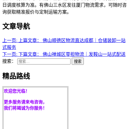
日调度核算为准。有佛山三水区发往厦门物流需求，可随时咨
询获取精准报价与定制运输方案。
天开地辟宏基，
东成西就泰运！
文章导航
途鸽快运精品路线：
佛山到海口物流公司
上一页:
上篇文章：
佛山顺德区物流直达成都｜仓储装卸一站
佛山到三亚物流公司
式服务
佛山到海南物流公司
下一页:
下篇文章：
佛山禅城区零担物流｜发鞍山一站式配送
佛山到南宁物流公司
搜索：
搜索
客户是永远的朋友，
服务是永恒的追求！
精品路线
欢迎您光临！
更多服务请来电咨询，
我们将竭诚为你服务！