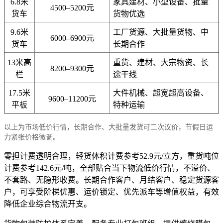
6.8米
家具建材、小型设备、批量
4500–5200元
货车
货物优选
9.6米
工厂货源、大批量货物、中
6000–6900元
货车
长期合作
13米高
重货、建材、大宗物资、长
8200–9300元
栏
途干线
17.5米
大件机械、超宽超高设备、
9600–11200元
平板
特种运输
以上为市场低价行情，长期合作、大批量发货可二次议价，节假日运
力紧张价格微调。
零担计费透明合理，轻货体积计费参考52.9元/立方，重货吨位
计费参考142.6元/吨，全部贴合当下物流低价行情，不溢价、
不套路、无隐形收费。长期合作客户、月结客户、稳定货源客
户，可享受阶梯优惠、运价锁定、优先派车等增值权益，有效
降低企业综合物流开支。