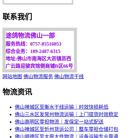
联系我们
途鸽物流佛山一部
服务热线：0757-85516053
综合业务：189-2487-6315
地址:佛山市南海区大沥镇沥西
广云路迎骏宾馆侧商铺B区06号
网站地图
佛山物流服务
佛山物流干线
物流资讯
佛山禅城区至衡水干线运输｜时效快损耗低
佛山三水区发常州物流运输｜上门提货时效稳定
佛山高明区零担物流｜发保定一站式配送
佛山禅城区至忻州货运公司｜整车零担仓储打包
佛山顺德区至太原大件物流｜设备运输专业靠谱