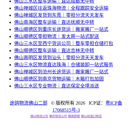
佛山三水区整车运输｜直达成都无中转
佛山禅城区往返珠海物流｜全程跟踪安全运输
佛山禅城区发货到东莞｜零担分流天天发车
佛山南海区整车运输｜直达抚顺无中转
佛山顺德区到重庆长途货运｜搬家搬厂一站式
佛山顺德区零担物流｜发太原一站式配送
佛山三水区至西宁货运公司｜整车零担仓储打包
佛山顺德区整车运输｜直达吉林无中转
佛山高明区发货到汕头｜零担分流天天发车
佛山三水区物流直达珠海｜仓储装卸一站式服务
佛山禅城区到沧州长途货运｜搬家搬厂一站式
佛山顺德区到南京货物运输｜木箱打包加固
佛山三水区专业物流｜直达保定全境派送
途鸽物流佛山二部
© 版权所有
2026 ICP证：
粤ICP备
17068515号-3
佛山物流公司
肇庆物流公司
赣南脐橙
佛山到海口物流