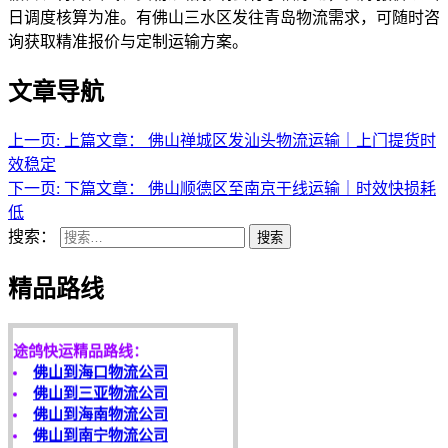
日调度核算为准。有佛山三水区发往青岛物流需求，可随时咨
询获取精准报价与定制运输方案。
文章导航
上一页:
上篇文章：
佛山禅城区发汕头物流运输｜上门提货时
效稳定
下一页:
下篇文章：
佛山顺德区至南京干线运输｜时效快损耗
低
搜索：
搜索
天开地辟宏基，
东成西就泰运！
精品路线
途鸽快运精品路线：
佛山到海口物流公司
佛山到三亚物流公司
佛山到海南物流公司
佛山到南宁物流公司
客户是永远的朋友，