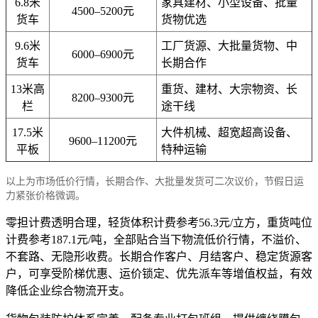
6.8米
家具建材、小型设备、批量
4500–5200元
货车
货物优选
9.6米
工厂货源、大批量货物、中
6000–6900元
货车
长期合作
13米高
重货、建材、大宗物资、长
8200–9300元
栏
途干线
17.5米
大件机械、超宽超高设备、
9600–11200元
平板
特种运输
以上为市场低价行情，长期合作、大批量发货可二次议价，节假日运
力紧张价格微调。
零担计费透明合理，轻货体积计费参考56.3元/立方，重货吨位
计费参考187.1元/吨，全部贴合当下物流低价行情，不溢价、
不套路、无隐形收费。长期合作客户、月结客户、稳定货源客
户，可享受阶梯优惠、运价锁定、优先派车等增值权益，有效
降低企业综合物流开支。