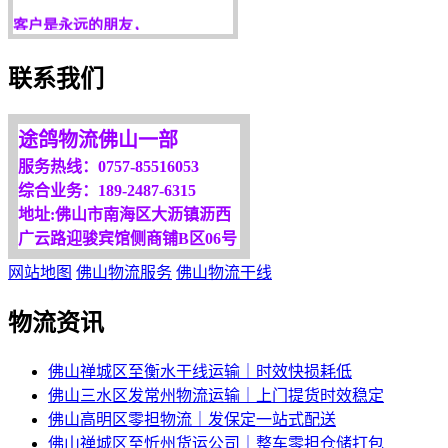
服务是永恒的追求！
欢迎您光临！
联系我们
更多服务请来电咨询，
我们将竭诚为你服务！
途鸽物流佛山一部
服务热线：0757-85516053
综合业务：189-2487-6315
地址:佛山市南海区大沥镇沥西
广云路迎骏宾馆侧商铺B区06号
网站地图
佛山物流服务
佛山物流干线
物流资讯
佛山禅城区至衡水干线运输｜时效快损耗低
佛山三水区发常州物流运输｜上门提货时效稳定
佛山高明区零担物流｜发保定一站式配送
佛山禅城区至忻州货运公司｜整车零担仓储打包