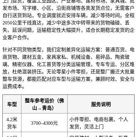
上门提货，覆盖工业园区、产业基地、建材市场、家具城、批
发市场、写字楼、小区、沿街商铺等各类发货点位，无需客户
自行送货到站，专业调度就近安排车辆，减少等待时间。全程
2050公里干线直达，减少中途多次中转带来的货物磕碰、丢
失、延误问题，运输稳定性大幅提升，适合长期稳定发货的企
业客户合作。
针对不同货物类型，我们定制差异化运输方案：普通百货、电
商货物、建材五金、家具家私、机械设备、易碎品、陶瓷玻
璃、精密仪器、化工普货等分类运输管理，专车专运、分区堆
放，杜绝混装挤压。无论零星小件零担，还是整厂搬迁大批量
整车货源，都能匹配对应车型与运输方案，兼顾时效、安全与
运费成本。
整车参考运价（佛
车型
服务说明
山→青岛）
4.2米
小件零担、电商包裹、个人
3700–4300元
货车
发货，灵活上门