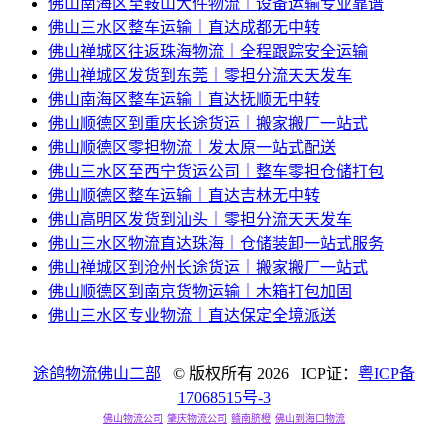
佛山南海区至鞍山大件物流｜设备运输专业靠谱
佛山三水区整车运输｜直达成都无中转
佛山禅城区往返珠海物流｜全程跟踪安全运输
佛山禅城区发货到东莞｜零担分流天天发车
佛山南海区整车运输｜直达抚顺无中转
佛山顺德区到重庆长途货运｜搬家搬厂一站式
佛山顺德区零担物流｜发太原一站式配送
佛山三水区至西宁货运公司｜整车零担仓储打包
佛山顺德区整车运输｜直达吉林无中转
佛山高明区发货到汕头｜零担分流天天发车
佛山三水区物流直达珠海｜仓储装卸一站式服务
佛山禅城区到沧州长途货运｜搬家搬厂一站式
佛山顺德区到南京货物运输｜木箱打包加固
佛山三水区专业物流｜直达保定全境派送
途鸽物流佛山二部
© 版权所有
2026 ICP证：
粤ICP备
17068515号-3
佛山物流公司
肇庆物流公司
赣南脐橙
佛山到海口物流