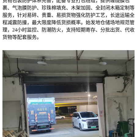
货物包装防护体系完善，配备专业打包班组，提供缠绕膜包
裹、气泡膜防护、珍珠棉填充、木架加固、全封闭木箱定制等
服务，针对易碎、贵重、易损货物强化防护工艺，长途运输全
程减震防撞，最大限度降低货损概率。始发地仓储场地规范管
理，24小时监控、防潮防火，支持短期寄存、分批出货、代收
货物等配套服务。