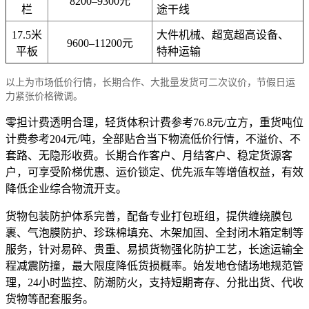
8200–9300元
栏
途干线
17.5米
大件机械、超宽超高设备、
9600–11200元
平板
特种运输
以上为市场低价行情，长期合作、大批量发货可二次议价，节假日运
力紧张价格微调。
零担计费透明合理，轻货体积计费参考76.8元/立方，重货吨位
计费参考204元/吨，全部贴合当下物流低价行情，不溢价、不
套路、无隐形收费。长期合作客户、月结客户、稳定货源客
户，可享受阶梯优惠、运价锁定、优先派车等增值权益，有效
降低企业综合物流开支。
货物包装防护体系完善，配备专业打包班组，提供缠绕膜包
裹、气泡膜防护、珍珠棉填充、木架加固、全封闭木箱定制等
服务，针对易碎、贵重、易损货物强化防护工艺，长途运输全
程减震防撞，最大限度降低货损概率。始发地仓储场地规范管
理，24小时监控、防潮防火，支持短期寄存、分批出货、代收
货物等配套服务。