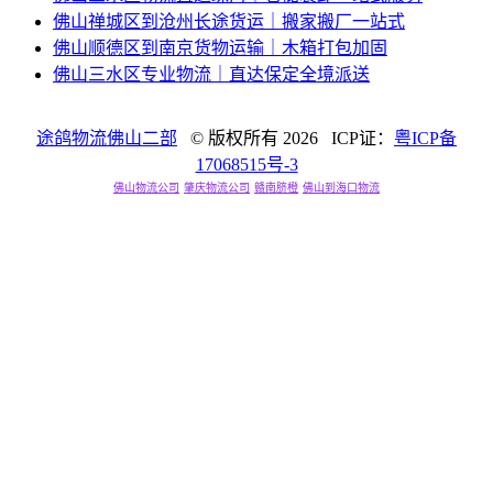
佛山禅城区到沧州长途货运｜搬家搬厂一站式
佛山顺德区到南京货物运输｜木箱打包加固
佛山三水区专业物流｜直达保定全境派送
途鸽物流佛山二部
© 版权所有
2026 ICP证：
粤ICP备
17068515号-3
佛山物流公司
肇庆物流公司
赣南脐橙
佛山到海口物流