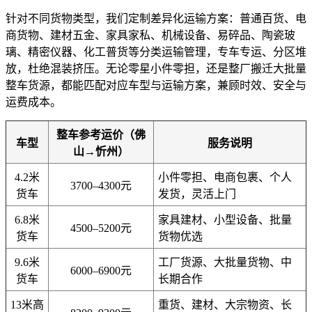
针对不同货物类型，我们定制差异化运输方案：普通百货、电
商货物、建材五金、家具家私、机械设备、易碎品、陶瓷玻
璃、精密仪器、化工普货等分类运输管理，专车专运、分区堆
放，杜绝混装挤压。无论零星小件零担，还是整厂搬迁大批量
整车货源，都能匹配对应车型与运输方案，兼顾时效、安全与
运费成本。
整车参考运价（佛
车型
服务说明
山→忻州）
4.2米
小件零担、电商包裹、个人
3700–4300元
货车
发货，灵活上门
6.8米
家具建材、小型设备、批量
4500–5200元
货车
货物优选
9.6米
工厂货源、大批量货物、中
6000–6900元
货车
长期合作
13米高
重货、建材、大宗物资、长