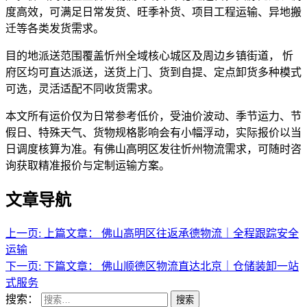
度高效，可满足日常发货、旺季补货、项目工程运输、异地搬
迁等各类发货需求。
目的地派送范围覆盖忻州全域核心城区及周边乡镇街道， 忻
府区均可直达派送，送货上门、货到自提、定点卸货多种模式
可选，灵活适配不同收货需求。
本文所有运价仅为日常参考低价，受油价波动、季节运力、节
假日、特殊天气、货物规格影响会有小幅浮动，实际报价以当
日调度核算为准。有佛山高明区发往忻州物流需求，可随时咨
询获取精准报价与定制运输方案。
文章导航
上一页:
上篇文章：
佛山高明区往返承德物流｜全程跟踪安全
运输
下一页:
下篇文章：
佛山顺德区物流直达北京｜仓储装卸一站
式服务
搜索：
搜索