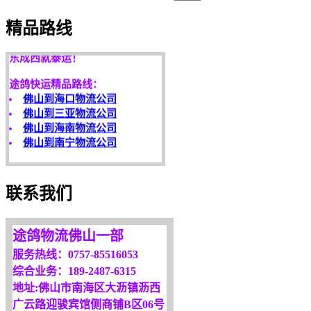
天开地辟宏基，
精品路线
东成西就泰运！
途鸽快运精品路线：
佛山到海口物流公司
佛山到三亚物流公司
佛山到海南物流公司
佛山到南宁物流公司
客户是永远的朋友，
服务是永恒的追求！
欢迎您光临！
联系我们
更多服务请来电咨询，
我们将竭诚为你服务！
途鸽物流佛山一部
服务热线：0757-85516053
综合业务：189-2487-6315
地址:佛山市南海区大沥镇沥西
广云路迎骏宾馆侧商铺B区06号