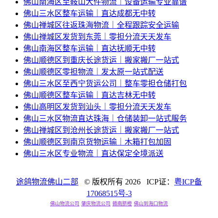
佛山南海区至鞍山大件物流｜设备运输专业靠谱
佛山三水区整车运输｜直达成都无中转
佛山禅城区往返珠海物流｜全程跟踪安全运输
佛山禅城区发货到东莞｜零担分流天天发车
佛山南海区整车运输｜直达抚顺无中转
佛山顺德区到重庆长途货运｜搬家搬厂一站式
佛山顺德区零担物流｜发太原一站式配送
佛山三水区至西宁货运公司｜整车零担仓储打包
佛山顺德区整车运输｜直达吉林无中转
佛山高明区发货到汕头｜零担分流天天发车
佛山三水区物流直达珠海｜仓储装卸一站式服务
佛山禅城区到沧州长途货运｜搬家搬厂一站式
佛山顺德区到南京货物运输｜木箱打包加固
佛山三水区专业物流｜直达保定全境派送
途鸽物流佛山二部
© 版权所有
2026 ICP证：
粤ICP备
17068515号-3
佛山物流公司
肇庆物流公司
赣南脐橙
佛山到海口物流