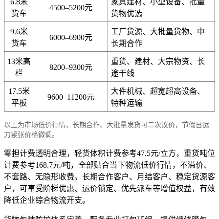
6.8米
家具建材、小型设备、批量
4500–5200元
货车
货物优选
9.6米
工厂货源、大批量货物、中
6000–6900元
货车
长期合作
13米高
重货、建材、大宗物资、长
8200–9300元
栏
途干线
17.5米
大件机械、超宽超高设备、
9600–11200元
平板
特种运输
以上为市场低价行情，长期合作、大批量发货可二次议价，节假日运
力紧张价格微调。
零担计费透明合理，轻货体积计费参考47.5元/立方，重货吨位
计费参考168.7元/吨，全部贴合当下物流低价行情，不溢价、
不套路、无隐形收费。长期合作客户、月结客户、稳定货源客
户，可享受阶梯优惠、运价锁定、优先派车等增值权益，有效
降低企业综合物流开支。