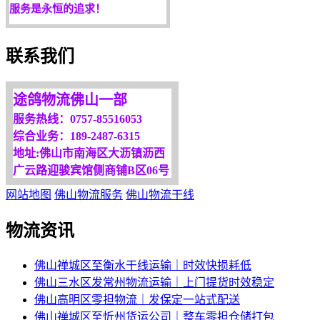
欢迎您光临！
更多服务请来电咨询，
联系我们
我们将竭诚为你服务！
途鸽物流佛山一部
服务热线：0757-85516053
综合业务：189-2487-6315
地址:佛山市南海区大沥镇沥西
广云路迎骏宾馆侧商铺B区06号
网站地图
佛山物流服务
佛山物流干线
物流资讯
佛山禅城区至衡水干线运输｜时效快损耗低
佛山三水区发常州物流运输｜上门提货时效稳定
佛山高明区零担物流｜发保定一站式配送
佛山禅城区至忻州货运公司｜整车零担仓储打包