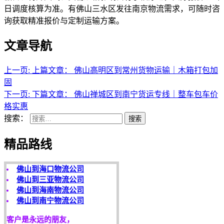
日调度核算为准。有佛山三水区发往南京物流需求，可随时咨
询获取精准报价与定制运输方案。
文章导航
上一页:
上篇文章：
佛山高明区到常州货物运输｜木箱打包加
固
下一页:
下篇文章：
佛山禅城区到南宁货运专线｜整车包车价
格实惠
天开地辟宏基，
搜索：
搜索
东成西就泰运！
精品路线
途鸽快运精品路线：
佛山到海口物流公司
佛山到三亚物流公司
佛山到海南物流公司
佛山到南宁物流公司
客户是永远的朋友，
服务是永恒的追求！