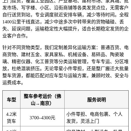
上门提货，覆盖工业园区、产业基地、建材市场、家具城、批
发市场、写字楼、小区、沿街商铺等各类发货点位，无需客户
自行送货到站，专业调度就近安排车辆，减少等待时间。全程
1400公里干线直达，减少中途多次中转带来的货物磕碰、丢
失、延误问题，运输稳定性大幅提升，适合长期稳定发货的企
业客户合作。
针对不同货物类型，我们定制差异化运输方案：普通百货、电
商货物、建材五金、家具家私、机械设备、易碎品、陶瓷玻
璃、精密仪器、化工普货等分类运输管理，专车专运、分区堆
放，杜绝混装挤压。无论零星小件零担，还是整厂搬迁大批量
整车货源，都能匹配对应车型与运输方案，兼顾时效、安全与
运费成本。
整车参考运价（佛
车型
服务说明
山→南京）
4.2米
小件零担、电商包裹、个人
3700–4300元
货车
发货，灵活上门