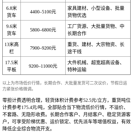
6.8米
家具建材、小型设备、批量
4400–5100元
货车
货物优选
9.6米
工厂货源、大批量货物、中
5800–6800元
货车
长期合作
13米高
重货、建材、大宗物资、长
7900–9200元
栏
途干线
17.5米
大件机械、超宽超高设备、
9200–11000元
平板
特种运输
以上为市场低价行情，长期合作、大批量发货可二次议价，节假日运
力紧张价格微调。
零担计费透明合理，轻货体积计费参考52.5元/立方，重货吨位
计费参考175.4元/吨，全部贴合当下物流低价行情，不溢价、
不套路、无隐形收费。长期合作客户、月结客户、稳定货源客
户，可享受阶梯优惠、运价锁定、优先派车等增值权益，有效
降低企业综合物流开支。