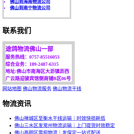
客户是永远的朋友，
服务是永恒的追求！
欢迎您光临！
联系我们
更多服务请来电咨询，
我们将竭诚为你服务！
途鸽物流佛山一部
服务热线：0757-85516053
综合业务：189-2487-6315
地址:佛山市南海区大沥镇沥西
广云路迎骏宾馆侧商铺B区06号
网站地图
佛山物流服务
佛山物流干线
物流资讯
佛山禅城区至衡水干线运输｜时效快损耗低
佛山三水区发常州物流运输｜上门提货时效稳定
佛山高明区零担物流｜发保定一站式配送