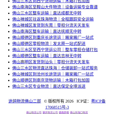
佛山三水区到西宁货物运输｜木箱打包加固
佛山南海区至鞍山大件物流｜设备运输专业靠谱
佛山三水区整车运输｜直达成都无中转
佛山禅城区往返珠海物流｜全程跟踪安全运输
佛山禅城区发货到东莞｜零担分流天天发车
佛山南海区整车运输｜直达抚顺无中转
佛山顺德区到重庆长途货运｜搬家搬厂一站式
佛山顺德区零担物流｜发太原一站式配送
佛山三水区至西宁货运公司｜整车零担仓储打包
佛山顺德区整车运输｜直达吉林无中转
佛山高明区发货到汕头｜零担分流天天发车
佛山三水区物流直达珠海｜仓储装卸一站式服务
佛山禅城区到沧州长途货运｜搬家搬厂一站式
佛山顺德区到南京货物运输｜木箱打包加固
佛山三水区专业物流｜直达保定全境派送
途鸽物流佛山二部
© 版权所有
2026 ICP证：
粤ICP备
17068515号-3
佛山物流公司
肇庆物流公司
赣南脐橙
佛山到海口物流