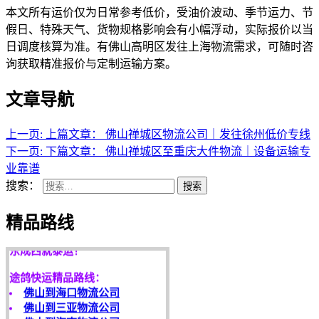
本文所有运价仅为日常参考低价，受油价波动、季节运力、节
假日、特殊天气、货物规格影响会有小幅浮动，实际报价以当
日调度核算为准。有佛山高明区发往上海物流需求，可随时咨
询获取精准报价与定制运输方案。
文章导航
上一页:
上篇文章：
佛山禅城区物流公司｜发往徐州低价专线
下一页:
下篇文章：
佛山禅城区至重庆大件物流｜设备运输专
业靠谱
搜索：
搜索
天开地辟宏基，
精品路线
东成西就泰运！
途鸽快运精品路线：
佛山到海口物流公司
佛山到三亚物流公司
佛山到海南物流公司
佛山到南宁物流公司