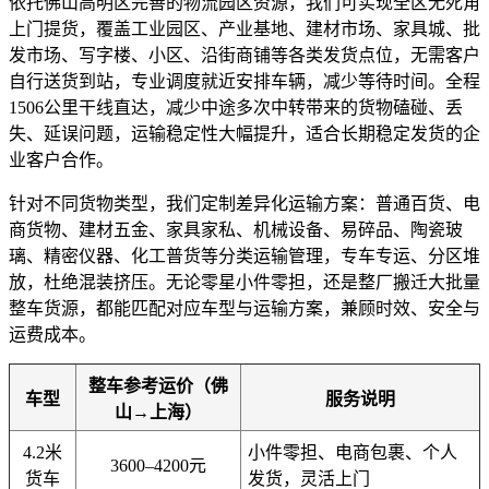
依托佛山高明区完善的物流园区资源，我们可实现全区无死角
上门提货，覆盖工业园区、产业基地、建材市场、家具城、批
发市场、写字楼、小区、沿街商铺等各类发货点位，无需客户
自行送货到站，专业调度就近安排车辆，减少等待时间。全程
1506公里干线直达，减少中途多次中转带来的货物磕碰、丢
失、延误问题，运输稳定性大幅提升，适合长期稳定发货的企
业客户合作。
针对不同货物类型，我们定制差异化运输方案：普通百货、电
商货物、建材五金、家具家私、机械设备、易碎品、陶瓷玻
璃、精密仪器、化工普货等分类运输管理，专车专运、分区堆
放，杜绝混装挤压。无论零星小件零担，还是整厂搬迁大批量
整车货源，都能匹配对应车型与运输方案，兼顾时效、安全与
运费成本。
整车参考运价（佛
车型
服务说明
山→上海）
4.2米
小件零担、电商包裹、个人
3600–4200元
货车
发货，灵活上门