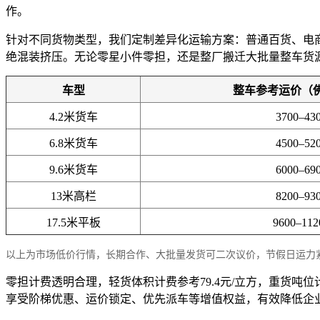
作。
针对不同货物类型，我们定制差异化运输方案：普通百货、电
绝混装挤压。无论零星小件零担，还是整厂搬迁大批量整车货
车型
整车参考运价（
4.2米货车
3700–43
6.8米货车
4500–52
9.6米货车
6000–69
13米高栏
8200–93
17.5米平板
9600–11
以上为市场低价行情，长期合作、大批量发货可二次议价，节假日运力
零担计费透明合理，轻货体积计费参考79.4元/立方，重货吨
享受阶梯优惠、运价锁定、优先派车等增值权益，有效降低企