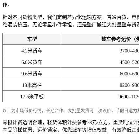
作。
针对不同货物类型，我们定制差异化运输方案：普通百货、电
绝混装挤压。无论零星小件零担，还是整厂搬迁大批量整车货
车型
整车参考运价（
4.2米货车
3700–43
6.8米货车
4500–52
9.6米货车
6000–69
13米高栏
8200–93
17.5米平板
9600–11
以上为市场低价行情，长期合作、大批量发货可二次议价，节假日运力
零担计费透明合理，轻货体积计费参考73元/立方，重货吨位计
享受阶梯优惠、运价锁定、优先派车等增值权益，有效降低企