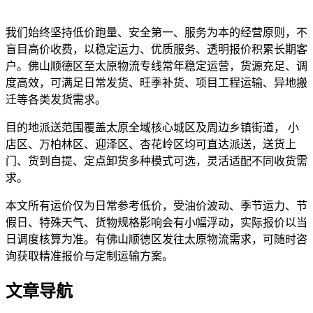
我们始终坚持低价跑量、安全第一、服务为本的经营原则，不
盲目高价收费，以稳定运力、优质服务、透明报价积累长期客
户。佛山顺德区至太原物流专线常年稳定运营，货源充足、调
度高效，可满足日常发货、旺季补货、项目工程运输、异地搬
迁等各类发货需求。
目的地派送范围覆盖太原全域核心城区及周边乡镇街道， 小
店区、万柏林区、迎泽区、杏花岭区均可直达派送，送货上
门、货到自提、定点卸货多种模式可选，灵活适配不同收货需
求。
本文所有运价仅为日常参考低价，受油价波动、季节运力、节
假日、特殊天气、货物规格影响会有小幅浮动，实际报价以当
日调度核算为准。有佛山顺德区发往太原物流需求，可随时咨
询获取精准报价与定制运输方案。
文章导航
天开地辟宏基，
东成西就泰运！