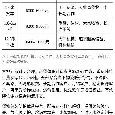
9.6米
工厂货源、大批量货物、中
6000–6900元
货车
长期合作
13米高
重货、建材、大宗物资、长
8200–9300元
栏
途干线
17.5米
大件机械、超宽超高设备、
9600–11200元
平板
特种运输
以上为市场低价行情，长期合作、大批量发货可二次议价，节假日运
力紧张价格微调。
零担计费透明合理，轻货体积计费参考65.3元/立方，重货吨位
计费参考178.8元/吨，全部贴合当下物流低价行情，不溢价、
不套路、无隐形收费。长期合作客户、月结客户、稳定货源客
户，可享受阶梯优惠、运价锁定、优先派车等增值权益，有效
降低企业综合物流开支。
货物包装防护体系完善，配备专业打包班组，提供缠绕膜包
裹、气泡膜防护、珍珠棉填充、木架加固、全封闭木箱定制等