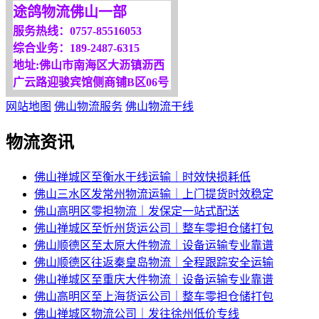
途鸽物流佛山一部
服务热线：0757-85516053
综合业务：189-2487-6315
地址:佛山市南海区大沥镇沥西
广云路迎骏宾馆侧商铺B区06号
网站地图
佛山物流服务
佛山物流干线
物流资讯
佛山禅城区至衡水干线运输｜时效快损耗低
佛山三水区发常州物流运输｜上门提货时效稳定
佛山高明区零担物流｜发保定一站式配送
佛山禅城区至忻州货运公司｜整车零担仓储打包
佛山顺德区至太原大件物流｜设备运输专业靠谱
佛山顺德区往返秦皇岛物流｜全程跟踪安全运输
佛山禅城区至重庆大件物流｜设备运输专业靠谱
佛山高明区至上海货运公司｜整车零担仓储打包
佛山禅城区物流公司｜发往徐州低价专线