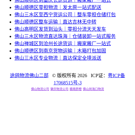
佛山顺德区到重庆长途货运｜搬家搬厂一站式
佛山顺德区零担物流｜发太原一站式配送
佛山三水区至西宁货运公司｜整车零担仓储打包
佛山顺德区整车运输｜直达吉林无中转
佛山高明区发货到汕头｜零担分流天天发车
佛山三水区物流直达珠海｜仓储装卸一站式服务
佛山禅城区到沧州长途货运｜搬家搬厂一站式
佛山顺德区到南京货物运输｜木箱打包加固
佛山三水区专业物流｜直达保定全境派送
途鸽物流佛山二部
© 版权所有
2026 ICP证：
粤ICP备
17068515号-3
佛山物流公司
肇庆物流公司
赣南脐橙
佛山到海口物流