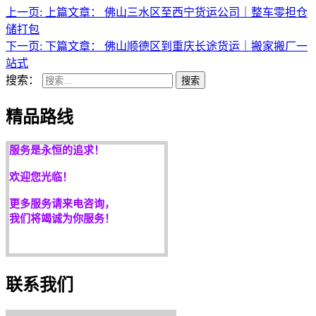
上一页:
上篇文章：
佛山三水区至西宁货运公司｜整车零担仓
途鸽快运精品路线：
储打包
佛山到海口物流公司
下一页:
下篇文章：
佛山顺德区到重庆长途货运｜搬家搬厂一
佛山到三亚物流公司
站式
佛山到海南物流公司
搜索：
搜索
佛山到南宁物流公司
客户是永远的朋友，
精品路线
服务是永恒的追求！
欢迎您光临！
更多服务请来电咨询，
我们将竭诚为你服务！
联系我们