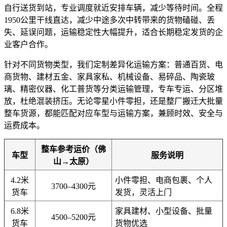
自行送货到站，专业调度就近安排车辆，减少等待时间。全程
1950公里干线直达，减少中途多次中转带来的货物磕碰、丢
失、延误问题，运输稳定性大幅提升，适合长期稳定发货的企
业客户合作。
针对不同货物类型，我们定制差异化运输方案：普通百货、电
商货物、建材五金、家具家私、机械设备、易碎品、陶瓷玻
璃、精密仪器、化工普货等分类运输管理，专车专运、分区堆
放，杜绝混装挤压。无论零星小件零担，还是整厂搬迁大批量
整车货源，都能匹配对应车型与运输方案，兼顾时效、安全与
运费成本。
整车参考运价（佛
车型
服务说明
山→太原）
4.2米
小件零担、电商包裹、个人
3700–4300元
货车
发货，灵活上门
6.8米
家具建材、小型设备、批量
4500–5200元
货车
货物优选