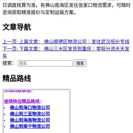
日调度核算为准。有佛山南海区发往张家口物流需求，可随时
咨询获取精准报价与定制运输方案。
文章导航
上一页:
上篇文章：
佛山顺德区物流公司｜发往武汉低价专线
下一页:
下篇文章：
佛山三水区发货到重庆｜零担分流天天发
车
搜索：
搜索
天开地辟宏基，
精品路线
东成西就泰运！
途鸽快运精品路线：
佛山到海口物流公司
佛山到三亚物流公司
佛山到海南物流公司
佛山到南宁物流公司
客户是永远的朋友，