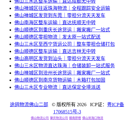
佛山三水区整车运输｜直达成都无中转
佛山禅城区往返珠海物流｜全程跟踪安全运输
佛山禅城区发货到东莞｜零担分流天天发车
佛山南海区整车运输｜直达抚顺无中转
佛山顺德区到重庆长途货运｜搬家搬厂一站式
佛山顺德区零担物流｜发太原一站式配送
佛山三水区至西宁货运公司｜整车零担仓储打包
佛山顺德区整车运输｜直达吉林无中转
佛山高明区发货到汕头｜零担分流天天发车
佛山三水区物流直达珠海｜仓储装卸一站式服务
佛山禅城区到沧州长途货运｜搬家搬厂一站式
佛山顺德区到南京货物运输｜木箱打包加固
佛山三水区专业物流｜直达保定全境派送
途鸽物流佛山二部
© 版权所有
2026 ICP证：
粤ICP备
17068515号-3
佛山物流公司
肇庆物流公司
赣南脐橙
佛山到海口物流