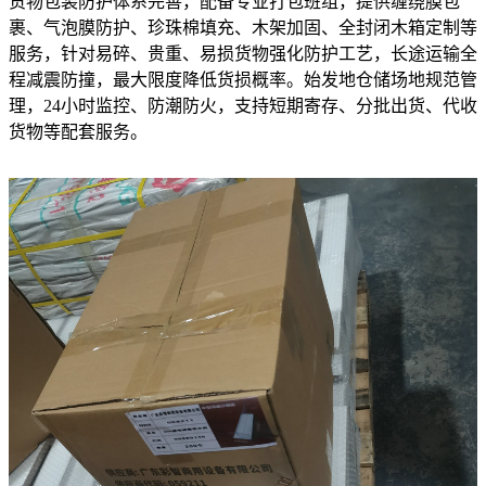
货物包装防护体系完善，配备专业打包班组，提供缠绕膜包
裹、气泡膜防护、珍珠棉填充、木架加固、全封闭木箱定制等
服务，针对易碎、贵重、易损货物强化防护工艺，长途运输全
程减震防撞，最大限度降低货损概率。始发地仓储场地规范管
理，24小时监控、防潮防火，支持短期寄存、分批出货、代收
货物等配套服务。