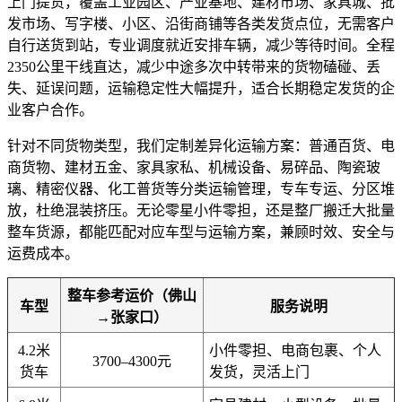
上门提货，覆盖工业园区、产业基地、建材市场、家具城、批
发市场、写字楼、小区、沿街商铺等各类发货点位，无需客户
自行送货到站，专业调度就近安排车辆，减少等待时间。全程
2350公里干线直达，减少中途多次中转带来的货物磕碰、丢
失、延误问题，运输稳定性大幅提升，适合长期稳定发货的企
业客户合作。
针对不同货物类型，我们定制差异化运输方案：普通百货、电
商货物、建材五金、家具家私、机械设备、易碎品、陶瓷玻
璃、精密仪器、化工普货等分类运输管理，专车专运、分区堆
放，杜绝混装挤压。无论零星小件零担，还是整厂搬迁大批量
整车货源，都能匹配对应车型与运输方案，兼顾时效、安全与
运费成本。
整车参考运价（佛山
车型
服务说明
→张家口）
4.2米
小件零担、电商包裹、个人
3700–4300元
货车
发货，灵活上门