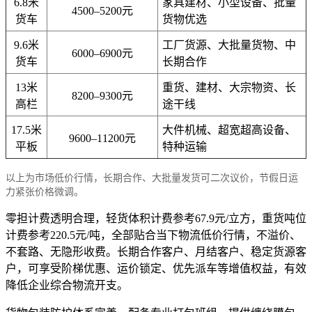
6.8米
家具建材、小型设备、批量
4500–5200元
货车
货物优选
9.6米
工厂货源、大批量货物、中
6000–6900元
货车
长期合作
13米
重货、建材、大宗物资、长
8200–9300元
高栏
途干线
17.5米
大件机械、超宽超高设备、
9600–11200元
平板
特种运输
以上为市场低价行情，长期合作、大批量发货可二次议价，节假日运
力紧张价格微调。
零担计费透明合理，轻货体积计费参考67.9元/立方，重货吨位
计费参考220.5元/吨，全部贴合当下物流低价行情，不溢价、
不套路、无隐形收费。长期合作客户、月结客户、稳定货源客
户，可享受阶梯优惠、运价锁定、优先派车等增值权益，有效
降低企业综合物流开支。