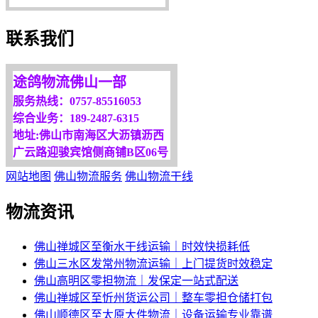
服务是永恒的追求！
欢迎您光临！
联系我们
更多服务请来电咨询，
我们将竭诚为你服务！
途鸽物流佛山一部
服务热线：0757-85516053
综合业务：189-2487-6315
地址:佛山市南海区大沥镇沥西
广云路迎骏宾馆侧商铺B区06号
网站地图
佛山物流服务
佛山物流干线
物流资讯
佛山禅城区至衡水干线运输｜时效快损耗低
佛山三水区发常州物流运输｜上门提货时效稳定
佛山高明区零担物流｜发保定一站式配送
佛山禅城区至忻州货运公司｜整车零担仓储打包
佛山顺德区至太原大件物流｜设备运输专业靠谱