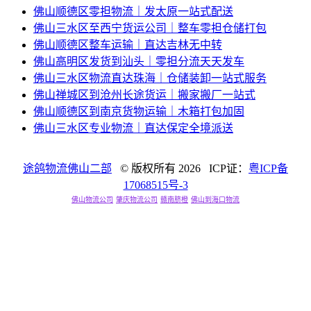
佛山顺德区零担物流｜发太原一站式配送
佛山三水区至西宁货运公司｜整车零担仓储打包
佛山顺德区整车运输｜直达吉林无中转
佛山高明区发货到汕头｜零担分流天天发车
佛山三水区物流直达珠海｜仓储装卸一站式服务
佛山禅城区到沧州长途货运｜搬家搬厂一站式
佛山顺德区到南京货物运输｜木箱打包加固
佛山三水区专业物流｜直达保定全境派送
途鸽物流佛山二部
© 版权所有
2026 ICP证：
粤ICP备
17068515号-3
佛山物流公司
肇庆物流公司
赣南脐橙
佛山到海口物流