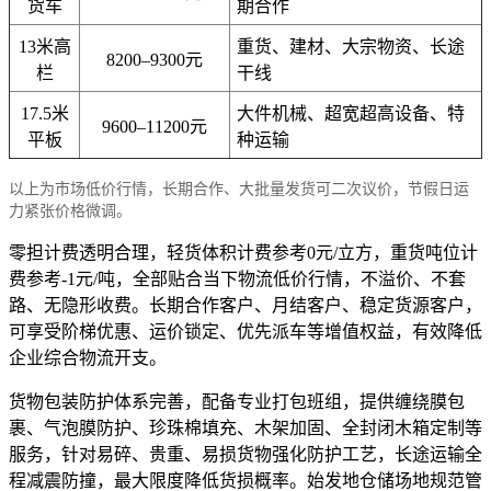
货车
期合作
13米高
重货、建材、大宗物资、长途
8200–9300元
栏
干线
17.5米
大件机械、超宽超高设备、特
9600–11200元
平板
种运输
以上为市场低价行情，长期合作、大批量发货可二次议价，节假日运
力紧张价格微调。
零担计费透明合理，轻货体积计费参考0元/立方，重货吨位计
费参考-1元/吨，全部贴合当下物流低价行情，不溢价、不套
路、无隐形收费。长期合作客户、月结客户、稳定货源客户，
可享受阶梯优惠、运价锁定、优先派车等增值权益，有效降低
企业综合物流开支。
货物包装防护体系完善，配备专业打包班组，提供缠绕膜包
裹、气泡膜防护、珍珠棉填充、木架加固、全封闭木箱定制等
服务，针对易碎、贵重、易损货物强化防护工艺，长途运输全
程减震防撞，最大限度降低货损概率。始发地仓储场地规范管