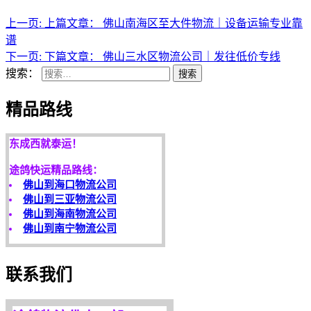
上一页:
上篇文章：
佛山南海区至大件物流｜设备运输专业靠
谱
下一页:
下篇文章：
佛山三水区物流公司｜发往低价专线
搜索：
搜索
精品路线
天开地辟宏基，
东成西就泰运！
途鸽快运精品路线：
佛山到海口物流公司
佛山到三亚物流公司
佛山到海南物流公司
佛山到南宁物流公司
客户是永远的朋友，
服务是永恒的追求！
联系我们
欢迎您光临！
更多服务请来电咨询，