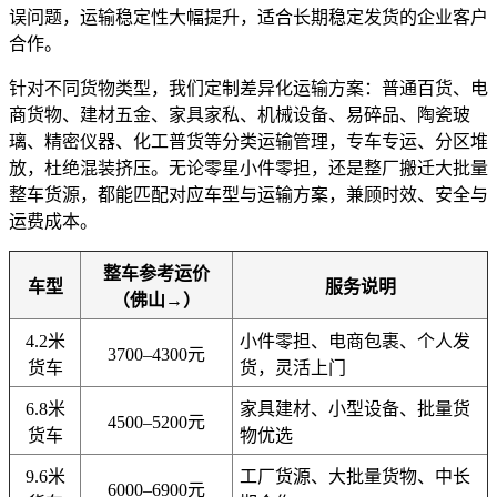
误问题，运输稳定性大幅提升，适合长期稳定发货的企业客户
合作。
针对不同货物类型，我们定制差异化运输方案：普通百货、电
商货物、建材五金、家具家私、机械设备、易碎品、陶瓷玻
璃、精密仪器、化工普货等分类运输管理，专车专运、分区堆
放，杜绝混装挤压。无论零星小件零担，还是整厂搬迁大批量
整车货源，都能匹配对应车型与运输方案，兼顾时效、安全与
运费成本。
整车参考运价
车型
服务说明
（佛山→）
4.2米
小件零担、电商包裹、个人发
3700–4300元
货车
货，灵活上门
6.8米
家具建材、小型设备、批量货
4500–5200元
货车
物优选
9.6米
工厂货源、大批量货物、中长
6000–6900元