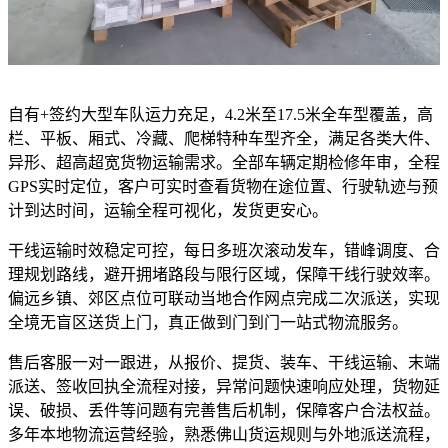
自有+签约大型车队运力充足，4.2米至17.5米全车型覆盖，高
栏、平板、厢式、冷藏、爬梯特种车型齐全，满足各类大件、
异形、超高超宽货物运输需求。全部车辆定期检修年审，全程
GPS实时定位，客户可实时查看货物在途位置、行驶轨迹与预
计到达时间，运输全程可视化，发货更安心。
干线运输时效稳定可控，每日多班次滚动发车，错峰调度、合
理规划路线，避开拥堵路段与限行区域，保障干线行驶效率。
偏远乡镇、郊区点位可联动当地合作网点完成二次派送，实现
全境无盲区送货上门，真正做到门到门一站式物流服务。
售后客服一对一跟进，从报价、提货、装车、干线运输、末端
派送、签收回执全流程对接，异常问题快速响应处理，货物延
误、破损、丢件等问题有完善售后机制，保障客户合法权益。
多年本地物流运营经验，熟悉佛山货运规则与外地派送流程，