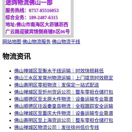
途鸽物流佛山一部
我们将竭诚为你服务！
服务热线：0757-85516053
综合业务：189-2487-6315
地址:佛山市南海区大沥镇沥西
广云路迎骏宾馆侧商铺B区06号
网站地图
佛山物流服务
佛山物流干线
物流资讯
佛山禅城区至衡水干线运输｜时效快损耗低
佛山三水区发常州物流运输｜上门提货时效稳定
佛山高明区零担物流｜发保定一站式配送
佛山禅城区至忻州货运公司｜整车零担仓储打包
佛山顺德区至太原大件物流｜设备运输专业靠谱
佛山顺德区往返秦皇岛物流｜全程跟踪安全运输
佛山禅城区至重庆大件物流｜设备运输专业靠谱
佛山高明区至上海货运公司｜整车零担仓储打包
佛山禅城区物流公司｜发往徐州低价专线