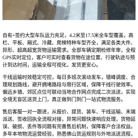
自有+签约大型车队运力充足，4.2米至17.5米全车型覆盖，高
栏、平板、厢式、冷藏、爬梯特种车型齐全，满足各类大件、
异形、超高超宽货物运输需求。全部车辆定期检修年审，全程
GPS实时定位，客户可实时查看货物在途位置、行驶轨迹与预
计到达时间，运输全程可视化，发货更安心。
干线运输时效稳定可控，每日多班次滚动发车，错峰调度、合
理规划路线，避开拥堵路段与限行区域，保障干线行驶效率。
偏远乡镇、郊区点位可联动当地合作网点完成二次派送，实现
全境无盲区送货上门，真正做到门到门一站式物流服务。
售后客服一对一跟进，从报价、提货、装车、干线运输、末端
派送、签收回执全流程对接，异常问题快速响应处理，货物延
误、破损、丢件等问题有完善售后机制，保障客户合法权益。
多年本地物流运营经验，熟悉佛山货运规则与外地派送流程，