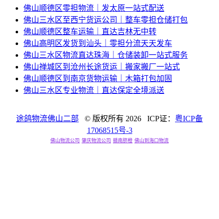
佛山顺德区零担物流｜发太原一站式配送
佛山三水区至西宁货运公司｜整车零担仓储打包
佛山顺德区整车运输｜直达吉林无中转
佛山高明区发货到汕头｜零担分流天天发车
佛山三水区物流直达珠海｜仓储装卸一站式服务
佛山禅城区到沧州长途货运｜搬家搬厂一站式
佛山顺德区到南京货物运输｜木箱打包加固
佛山三水区专业物流｜直达保定全境派送
途鸽物流佛山二部
© 版权所有
2026 ICP证：
粤ICP备
17068515号-3
佛山物流公司
肇庆物流公司
赣南脐橙
佛山到海口物流