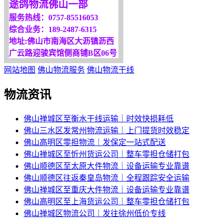
途鸽物流佛山一部
服务热线：0757-85516053
综合业务：189-2487-6315
地址:佛山市南海区大沥镇沥西
广云路迎骏宾馆侧商铺B区06号
网站地图
佛山物流服务
佛山物流干线
物流资讯
佛山禅城区至衡水干线运输｜时效快损耗低
佛山三水区发常州物流运输｜上门提货时效稳定
佛山高明区零担物流｜发保定一站式配送
佛山禅城区至忻州货运公司｜整车零担仓储打包
佛山顺德区至太原大件物流｜设备运输专业靠谱
佛山顺德区往返秦皇岛物流｜全程跟踪安全运输
佛山禅城区至重庆大件物流｜设备运输专业靠谱
佛山高明区至上海货运公司｜整车零担仓储打包
佛山禅城区物流公司｜发往徐州低价专线