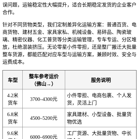
误问题，运输稳定性大幅提升，适合长期稳定发货的企业客户
合作。
针对不同货物类型，我们定制差异化运输方案：普通百货、电
商货物、建材五金、家具家私、机械设备、易碎品、陶瓷玻
璃、精密仪器、化工普货等分类运输管理，专车专运、分区堆
放，杜绝混装挤压。无论零星小件零担，还是整厂搬迁大批量
整车货源，都能匹配对应车型与运输方案，兼顾时效、安全与
运费成本。
整车参考运价
车型
服务说明
（佛山→）
4.2米
小件零担、电商包裹、个人发
3700–4300元
货车
货，灵活上门
6.8米
家具建材、小型设备、批量货
4500–5200元
货车
物优选
9.6米
工厂货源、大批量货物、中长
6000–6900元