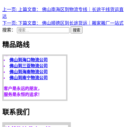
上一页:
上篇文章：
佛山南海区到物流专线｜长途干线货运直
达
下一页:
下篇文章：
佛山顺德区到长途货运｜搬家搬厂一站式
天开地辟宏基，
搜索：
搜索
东成西就泰运！
精品路线
途鸽快运精品路线：
佛山到海口物流公司
佛山到三亚物流公司
佛山到海南物流公司
佛山到南宁物流公司
客户是永远的朋友，
服务是永恒的追求！
欢迎您光临！
更多服务请来电咨询，
联系我们
我们将竭诚为你服务！