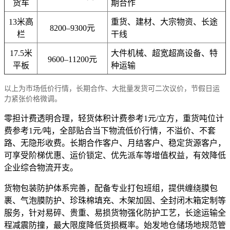
货车
期合作
13米高
重货、建材、大宗物资、长途
8200–9300元
栏
干线
17.5米
大件机械、超宽超高设备、特
9600–11200元
平板
种运输
以上为市场低价行情，长期合作、大批量发货可二次议价，节假日运
力紧张价格微调。
零担计费透明合理，轻货体积计费参考1元/立方，重货吨位计
费参考1元/吨，全部贴合当下物流低价行情，不溢价、不套
路、无隐形收费。长期合作客户、月结客户、稳定货源客户，
可享受阶梯优惠、运价锁定、优先派车等增值权益，有效降低
企业综合物流开支。
货物包装防护体系完善，配备专业打包班组，提供缠绕膜包
裹、气泡膜防护、珍珠棉填充、木架加固、全封闭木箱定制等
服务，针对易碎、贵重、易损货物强化防护工艺，长途运输全
程减震防撞，最大限度降低货损概率。始发地仓储场地规范管