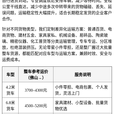
自行送货到站，专业调度就近安排车辆，减少等待时间。全程
公里干线直达，减少中途多次中转带来的货物磕碰、丢失、延
误问题，运输稳定性大幅提升，适合长期稳定发货的企业客户
合作。
针对不同货物类型，我们定制差异化运输方案：普通百货、电
商货物、建材五金、家具家私、机械设备、易碎品、陶瓷玻
璃、精密仪器、化工普货等分类运输管理，专车专运、分区堆
放，杜绝混装挤压。无论零星小件零担，还是整厂搬迁大批量
整车货源，都能匹配对应车型与运输方案，兼顾时效、安全与
运费成本。
整车参考运价
车型
服务说明
（佛山→）
4.2米
小件零担、电商包裹、个人发
3700–4300元
货车
货，灵活上门
6.8米
家具建材、小型设备、批量货
4500–5200元
货车
物优选