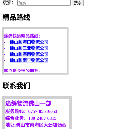
搜索：
搜索
天开地辟宏基，
精品路线
东成西就泰运！
途鸽快运精品路线：
佛山到海口物流公司
佛山到三亚物流公司
佛山到海南物流公司
佛山到南宁物流公司
客户是永远的朋友，
服务是永恒的追求！
欢迎您光临！
联系我们
更多服务请来电咨询，
我们将竭诚为你服务！
途鸽物流佛山一部
服务热线：0757-85516053
综合业务：189-2487-6315
地址:佛山市南海区大沥镇沥西