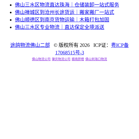
佛山三水区物流直达珠海｜仓储装卸一站式服务
佛山禅城区到沧州长途货运｜搬家搬厂一站式
佛山顺德区到南京货物运输｜木箱打包加固
佛山三水区专业物流｜直达保定全境派送
途鸽物流佛山二部
© 版权所有
2026 ICP证：
粤ICP备
17068515号-3
佛山物流公司
肇庆物流公司
赣南脐橙
佛山到海口物流