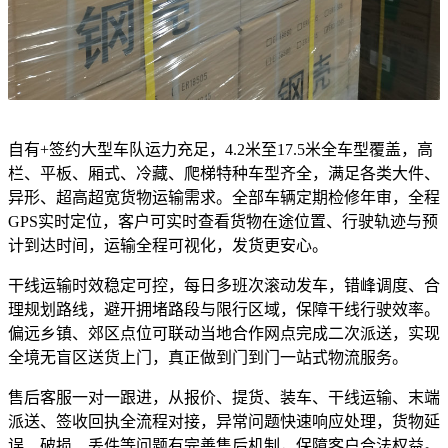
自有+签约大型车队运力充足，4.2米至17.5米全车型覆盖，高
栏、平板、厢式、冷藏、爬梯特种车型齐全，满足各类大件、
异形、超高超宽货物运输需求。全部车辆定期检修年审，全程
GPS实时定位，客户可实时查看货物在途位置、行驶轨迹与预
计到达时间，运输全程可视化，发货更安心。
干线运输时效稳定可控，每日多班次滚动发车，错峰调度、合
理规划路线，避开拥堵路段与限行区域，保障干线行驶效率。
偏远乡镇、郊区点位可联动当地合作网点完成二次派送，实现
全境无盲区送货上门，真正做到门到门一站式物流服务。
售后客服一对一跟进，从报价、提货、装车、干线运输、末端
派送、签收回执全流程对接，异常问题快速响应处理，货物延
误、破损、丢件等问题有完善售后机制，保障客户合法权益。