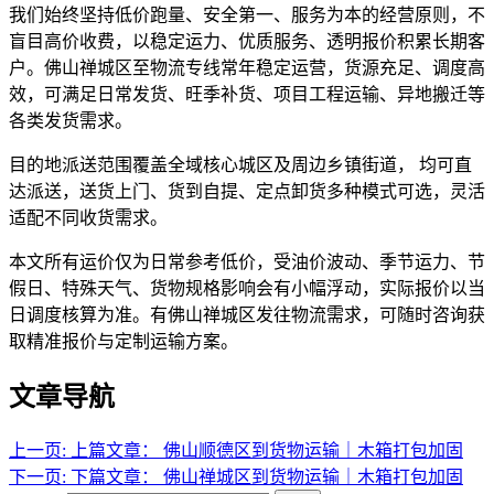
我们始终坚持低价跑量、安全第一、服务为本的经营原则，不
盲目高价收费，以稳定运力、优质服务、透明报价积累长期客
户。佛山禅城区至物流专线常年稳定运营，货源充足、调度高
效，可满足日常发货、旺季补货、项目工程运输、异地搬迁等
各类发货需求。
目的地派送范围覆盖全域核心城区及周边乡镇街道， 均可直
达派送，送货上门、货到自提、定点卸货多种模式可选，灵活
适配不同收货需求。
本文所有运价仅为日常参考低价，受油价波动、季节运力、节
假日、特殊天气、货物规格影响会有小幅浮动，实际报价以当
日调度核算为准。有佛山禅城区发往物流需求，可随时咨询获
取精准报价与定制运输方案。
文章导航
上一页:
上篇文章：
佛山顺德区到货物运输｜木箱打包加固
下一页:
下篇文章：
佛山禅城区到货物运输｜木箱打包加固