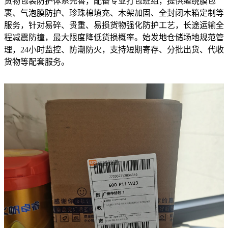
货物包装防护体系完善，配备专业打包班组，提供缠绕膜包
裹、气泡膜防护、珍珠棉填充、木架加固、全封闭木箱定制等
服务，针对易碎、贵重、易损货物强化防护工艺，长途运输全
程减震防撞，最大限度降低货损概率。始发地仓储场地规范管
理，24小时监控、防潮防火，支持短期寄存、分批出货、代收
货物等配套服务。