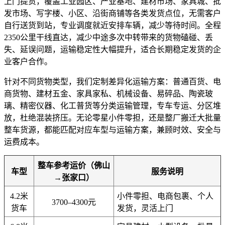
上门提货，覆盖工业园区、产业基地、建材市场、家具城、批
发市场、写字楼、小区、沿街商铺等各类发货点位，无需客户
自行送货到站，专业调度就近安排车辆，减少等待时间。全程
2350公里干线直达，减少中途多次中转带来的货物磕碰、丢
失、延误问题，运输稳定性大幅提升，适合长期稳定发货的企
业客户合作。
针对不同货物类型，我们定制差异化运输方案：普通百货、电
商货物、建材五金、家具家私、机械设备、易碎品、陶瓷玻
璃、精密仪器、化工普货等分类运输管理，专车专运、分区堆
放，杜绝混装挤压。无论零星小件零担，还是整厂搬迁大批量
整车货源，都能匹配对应车型与运输方案，兼顾时效、安全与
运费成本。
整车参考运价（佛山
车型
服务说明
→张家口）
4.2米
小件零担、电商包裹、个人
3700–4300元
货车
发货，灵活上门