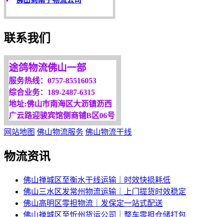
客户是永远的朋友，
服务是永恒的追求！
欢迎您光临！
联系我们
更多服务请来电咨询，
我们将竭诚为你服务！
途鸽物流佛山一部
服务热线：0757-85516053
综合业务：189-2487-6315
地址:佛山市南海区大沥镇沥西
广云路迎骏宾馆侧商铺B区06号
网站地图
佛山物流服务
佛山物流干线
物流资讯
佛山禅城区至衡水干线运输｜时效快损耗低
佛山三水区发常州物流运输｜上门提货时效稳定
佛山高明区零担物流｜发保定一站式配送
佛山禅城区至忻州货运公司｜整车零担仓储打包