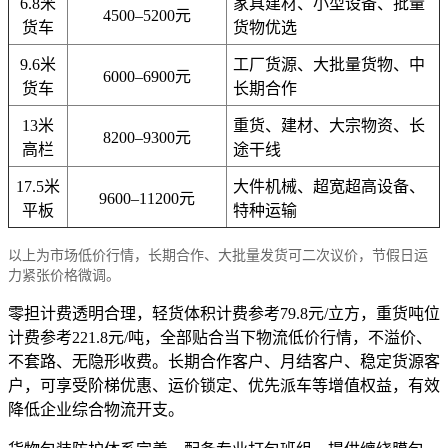
6.8米
家具建材、小型设备、批量
4500–5200元
货车
货物优选
9.6米
工厂货源、大批量货物、中
6000–6900元
货车
长期合作
13米
重货、建材、大宗物资、长
8200–9300元
高栏
途干线
17.5米
大件机械、超宽超高设备、
9600–11200元
平板
特种运输
以上为市场低价行情，长期合作、大批量发货可二次议价，节假日运
力紧张价格微调。
零担计费透明合理，轻货体积计费参考79.8元/立方，重货吨位
计费参考221.8元/吨，全部贴合当下物流低价行情，不溢价、
不套路、无隐形收费。长期合作客户、月结客户、稳定货源客
户，可享受阶梯优惠、运价锁定、优先派车等增值权益，有效
降低企业综合物流开支。