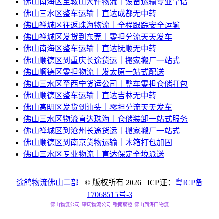
佛山南海区至鞍山大件物流｜设备运输专业靠谱
佛山三水区整车运输｜直达成都无中转
佛山禅城区往返珠海物流｜全程跟踪安全运输
佛山禅城区发货到东莞｜零担分流天天发车
佛山南海区整车运输｜直达抚顺无中转
佛山顺德区到重庆长途货运｜搬家搬厂一站式
佛山顺德区零担物流｜发太原一站式配送
佛山三水区至西宁货运公司｜整车零担仓储打包
佛山顺德区整车运输｜直达吉林无中转
佛山高明区发货到汕头｜零担分流天天发车
佛山三水区物流直达珠海｜仓储装卸一站式服务
佛山禅城区到沧州长途货运｜搬家搬厂一站式
佛山顺德区到南京货物运输｜木箱打包加固
佛山三水区专业物流｜直达保定全境派送
途鸽物流佛山二部
© 版权所有
2026 ICP证：
粤ICP备
17068515号-3
佛山物流公司
肇庆物流公司
赣南脐橙
佛山到海口物流