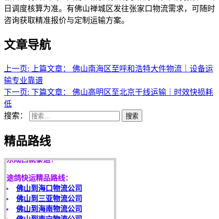
日调度核算为准。有佛山禅城区发往张家口物流需求，可随时
咨询获取精准报价与定制运输方案。
文章导航
上一页:
上篇文章：
佛山南海区至呼和浩特大件物流｜设备运
输专业靠谱
下一页:
下篇文章：
佛山高明区至北京干线运输｜时效快损耗
低
搜索：
搜索
天开地辟宏基，
精品路线
东成西就泰运！
途鸽快运精品路线：
佛山到海口物流公司
佛山到三亚物流公司
佛山到海南物流公司
佛山到南宁物流公司