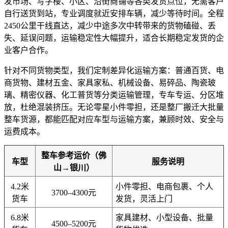
发市场、写字楼、小区、沿街商铺等各类发货点位，无需客户
自行送货到站，专业调度就近安排车辆，减少等待时间。全程
2450公里干线直达，减少中途多次中转带来的货物磕碰、丢
失、延误问题，运输稳定性大幅提升，适合长期稳定发货的企
业客户合作。
针对不同货物类型，我们定制差异化运输方案：普通百货、电
商货物、建材五金、家具家私、机械设备、易碎品、陶瓷玻
璃、精密仪器、化工普货等分类运输管理，专车专运、分区堆
放，杜绝混装挤压。无论零星小件零担，还是整厂搬迁大批量
整车货源，都能匹配对应车型与运输方案，兼顾时效、安全与
运费成本。
整车参考运价（佛
车型
服务说明
山→银川）
4.2米
小件零担、电商包裹、个人
3700–4300元
货车
发货，灵活上门
6.8米
家具建材、小型设备、批量
4500–5200元