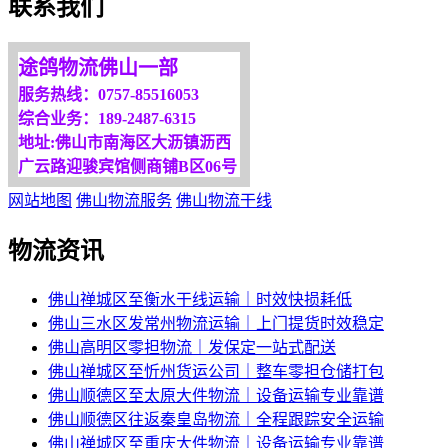
联系我们
途鸽物流佛山一部
服务热线：0757-85516053
综合业务：189-2487-6315
地址:佛山市南海区大沥镇沥西
广云路迎骏宾馆侧商铺B区06号
网站地图
佛山物流服务
佛山物流干线
物流资讯
佛山禅城区至衡水干线运输｜时效快损耗低
佛山三水区发常州物流运输｜上门提货时效稳定
佛山高明区零担物流｜发保定一站式配送
佛山禅城区至忻州货运公司｜整车零担仓储打包
佛山顺德区至太原大件物流｜设备运输专业靠谱
佛山顺德区往返秦皇岛物流｜全程跟踪安全运输
佛山禅城区至重庆大件物流｜设备运输专业靠谱