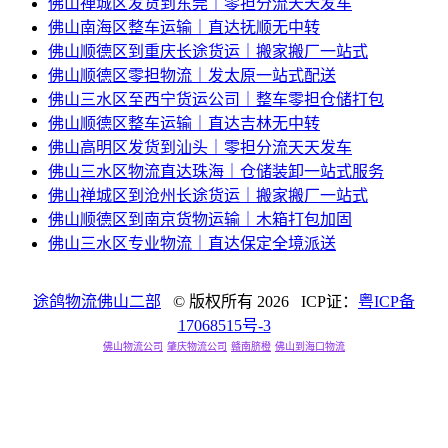
佛山禅城区发货到东莞｜零担分流天天发车
佛山南海区整车运输｜直达抚顺无中转
佛山顺德区到重庆长途货运｜搬家搬厂一站式
佛山顺德区零担物流｜发太原一站式配送
佛山三水区至西宁货运公司｜整车零担仓储打包
佛山顺德区整车运输｜直达吉林无中转
佛山高明区发货到汕头｜零担分流天天发车
佛山三水区物流直达珠海｜仓储装卸一站式服务
佛山禅城区到沧州长途货运｜搬家搬厂一站式
佛山顺德区到南京货物运输｜木箱打包加固
佛山三水区专业物流｜直达保定全境派送
途鸽物流佛山二部
© 版权所有
2026 ICP证：
粤ICP备
17068515号-3
佛山物流公司
肇庆物流公司
赣南脐橙
佛山到海口物流