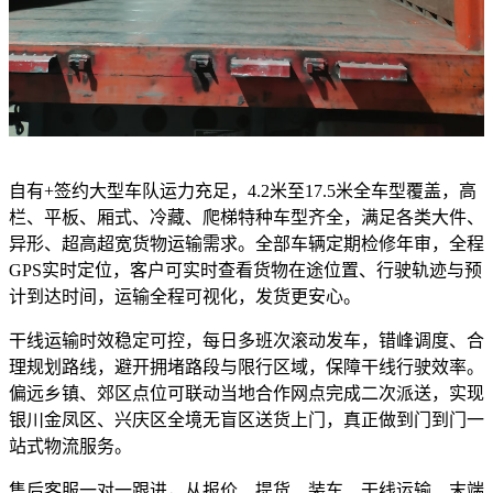
自有+签约大型车队运力充足，4.2米至17.5米全车型覆盖，高
栏、平板、厢式、冷藏、爬梯特种车型齐全，满足各类大件、
异形、超高超宽货物运输需求。全部车辆定期检修年审，全程
GPS实时定位，客户可实时查看货物在途位置、行驶轨迹与预
计到达时间，运输全程可视化，发货更安心。
干线运输时效稳定可控，每日多班次滚动发车，错峰调度、合
理规划路线，避开拥堵路段与限行区域，保障干线行驶效率。
偏远乡镇、郊区点位可联动当地合作网点完成二次派送，实现
银川金凤区、兴庆区全境无盲区送货上门，真正做到门到门一
站式物流服务。
售后客服一对一跟进，从报价、提货、装车、干线运输、末端