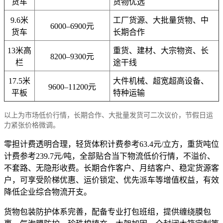
货车
货物优选
9.6米
工厂货源、大批量货物、中
6000–6900元
货车
长期合作
13米高
重货、建材、大宗物资、长
8200–9300元
栏
途干线
17.5米
大件机械、超宽超高设备、
9600–11200元
平板
特种运输
以上为市场低价行情，长期合作、大批量发货可二次议价，节假日运
力紧张价格微调。
零担计费透明合理，轻货体积计费参考63.4元/立方，重货吨位
计费参考239.7元/吨，全部贴合当下物流低价行情，不溢价、
不套路、无隐形收费。长期合作客户、月结客户、稳定货源客
户，可享受阶梯优惠、运价锁定、优先派车等增值权益，有效
降低企业综合物流开支。
货物包装防护体系完善，配备专业打包班组，提供缠绕膜包