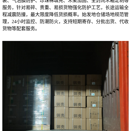
裹、气泡膜防护、珍珠棉填充、木架加固、全封闭木箱定制等
服务，针对易碎、贵重、易损货物强化防护工艺，长途运输全
程减震防撞，最大限度降低货损概率。始发地仓储场地规范管
理，24小时监控、防潮防火，支持短期寄存、分批出货、代收
货物等配套服务。