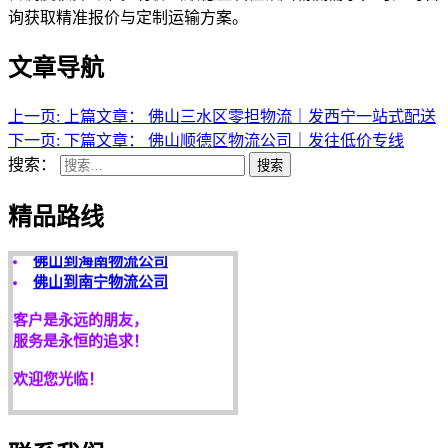
询获取精准报价与定制运输方案。
文章导航
天开地辟宏基，
上一页:
上篇文章：
佛山三水区零担物流｜发西宁一站式配送
东成西就泰运！
下一页:
下篇文章：
佛山顺德区物流公司｜发往低价专线
搜索：
搜索
途鸽快运精品路线：
佛山到海口物流公司
佛山到三亚物流公司
精品路线
佛山到海南物流公司
佛山到南宁物流公司
客户是永远的朋友，
服务是永恒的追求！
欢迎您光临！
更多服务请来电咨询，
我们将竭诚为你服务！