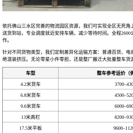
依托佛山三水区完善的物流园区资源，我们可实现全区无死角
送货到站，专业调度就近安排车辆，减少等待时间。全程260
作。
针对不同货物类型，我们定制差异化运输方案：普通百货、电
绝混装挤压。无论零星小件零担，还是整厂搬迁大批量整车货
车型
整车参考运价（
4.2米货车
3700–43
6.8米货车
4500–52
9.6米货车
6000–69
13米高栏
8200–93
17.5米平板
9600–11