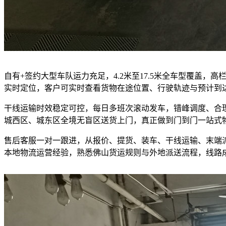
自有+签约大型车队运力充足，4.2米至17.5米全车型覆盖
实时定位，客户可实时查看货物在途位置、行驶轨迹与预计到
干线运输时效稳定可控，每日多班次滚动发车，错峰调度、合
城西区、城东区全境无盲区送货上门，真正做到门到门一站式
售后客服一对一跟进，从报价、提货、装车、干线运输、末端
本地物流运营经验，熟悉佛山货运规则与外地派送流程，线路