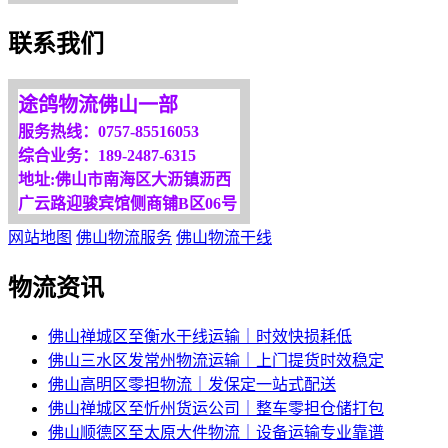
欢迎您光临！
联系我们
更多服务请来电咨询，
我们将竭诚为你服务！
途鸽物流佛山一部
服务热线：0757-85516053
综合业务：189-2487-6315
地址:佛山市南海区大沥镇沥西
广云路迎骏宾馆侧商铺B区06号
网站地图
佛山物流服务
佛山物流干线
物流资讯
佛山禅城区至衡水干线运输｜时效快损耗低
佛山三水区发常州物流运输｜上门提货时效稳定
佛山高明区零担物流｜发保定一站式配送
佛山禅城区至忻州货运公司｜整车零担仓储打包
佛山顺德区至太原大件物流｜设备运输专业靠谱