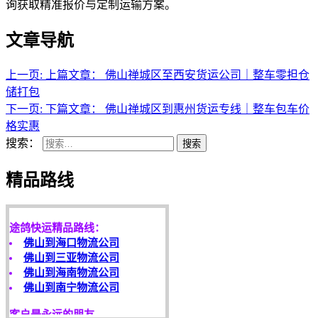
询获取精准报价与定制运输方案。
文章导航
上一页:
上篇文章：
佛山禅城区至西安货运公司｜整车零担仓
储打包
下一页:
下篇文章：
佛山禅城区到惠州货运专线｜整车包车价
格实惠
搜索：
搜索
天开地辟宏基，
精品路线
东成西就泰运！
途鸽快运精品路线：
佛山到海口物流公司
佛山到三亚物流公司
佛山到海南物流公司
佛山到南宁物流公司
客户是永远的朋友，
服务是永恒的追求！