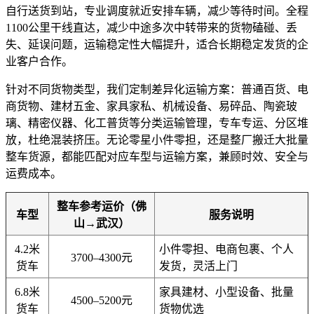
自行送货到站，专业调度就近安排车辆，减少等待时间。全程
1100公里干线直达，减少中途多次中转带来的货物磕碰、丢
失、延误问题，运输稳定性大幅提升，适合长期稳定发货的企
业客户合作。
针对不同货物类型，我们定制差异化运输方案：普通百货、电
商货物、建材五金、家具家私、机械设备、易碎品、陶瓷玻
璃、精密仪器、化工普货等分类运输管理，专车专运、分区堆
放，杜绝混装挤压。无论零星小件零担，还是整厂搬迁大批量
整车货源，都能匹配对应车型与运输方案，兼顾时效、安全与
运费成本。
整车参考运价（佛
车型
服务说明
山→武汉）
4.2米
小件零担、电商包裹、个人
3700–4300元
货车
发货，灵活上门
6.8米
家具建材、小型设备、批量
4500–5200元
货车
货物优选