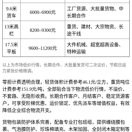
9.6米
工厂货源、大批量货物、中
6000–6900元
货车
长期合作
13米高
重货、建材、大宗物资、长
8200–9300元
栏
途干线
17.5米
大件机械、超宽超高设备、
9600–11200元
平板
特种运输
以上为市场低价行情，长期合作、大批量发货可二次议价，节假日运
力紧张价格微调。
零担计费透明合理，轻货体积计费参考46.1元/立方，重货吨位
计费参考151.9元/吨，全部贴合当下物流低价行情，不溢价、
不套路、无隐形收费。长期合作客户、月结客户、稳定货源客
户，可享受阶梯优惠、运价锁定、优先派车等增值权益，有效
降低企业综合物流开支。
货物包装防护体系完善，配备专业打包班组，提供缠绕膜包
裹、气泡膜防护、珍珠棉填充、木架加固、全封闭木箱定制等