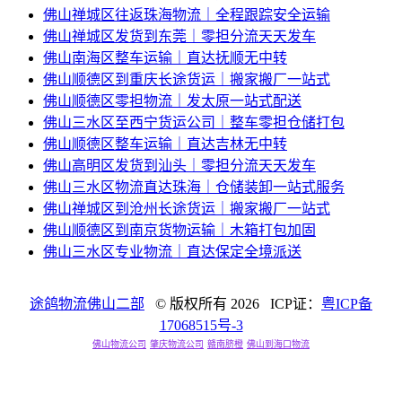
佛山禅城区往返珠海物流｜全程跟踪安全运输
佛山禅城区发货到东莞｜零担分流天天发车
佛山南海区整车运输｜直达抚顺无中转
佛山顺德区到重庆长途货运｜搬家搬厂一站式
佛山顺德区零担物流｜发太原一站式配送
佛山三水区至西宁货运公司｜整车零担仓储打包
佛山顺德区整车运输｜直达吉林无中转
佛山高明区发货到汕头｜零担分流天天发车
佛山三水区物流直达珠海｜仓储装卸一站式服务
佛山禅城区到沧州长途货运｜搬家搬厂一站式
佛山顺德区到南京货物运输｜木箱打包加固
佛山三水区专业物流｜直达保定全境派送
途鸽物流佛山二部
© 版权所有
2026 ICP证：
粤ICP备
17068515号-3
佛山物流公司
肇庆物流公司
赣南脐橙
佛山到海口物流