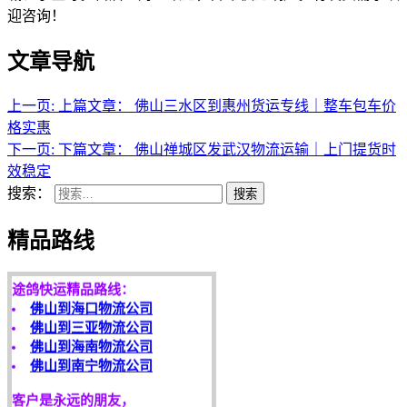
迎咨询！
文章导航
上一页:
上篇文章：
佛山三水区到惠州货运专线｜整车包车价
格实惠
下一页:
下篇文章：
佛山禅城区发武汉物流运输｜上门提货时
效稳定
搜索：
搜索
天开地辟宏基，
精品路线
东成西就泰运！
途鸽快运精品路线：
佛山到海口物流公司
佛山到三亚物流公司
佛山到海南物流公司
佛山到南宁物流公司
客户是永远的朋友，
服务是永恒的追求！