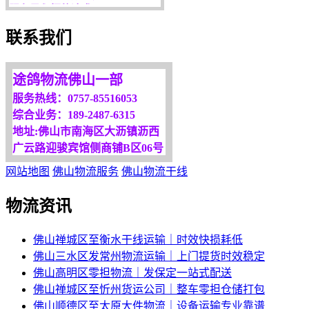
欢迎您光临！
联系我们
更多服务请来电咨询，
我们将竭诚为你服务！
途鸽物流佛山一部
服务热线：0757-85516053
综合业务：189-2487-6315
地址:佛山市南海区大沥镇沥西
广云路迎骏宾馆侧商铺B区06号
网站地图
佛山物流服务
佛山物流干线
物流资讯
佛山禅城区至衡水干线运输｜时效快损耗低
佛山三水区发常州物流运输｜上门提货时效稳定
佛山高明区零担物流｜发保定一站式配送
佛山禅城区至忻州货运公司｜整车零担仓储打包
佛山顺德区至太原大件物流｜设备运输专业靠谱