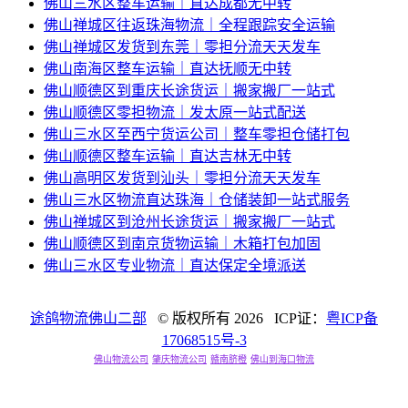
佛山三水区整车运输｜直达成都无中转
佛山禅城区往返珠海物流｜全程跟踪安全运输
佛山禅城区发货到东莞｜零担分流天天发车
佛山南海区整车运输｜直达抚顺无中转
佛山顺德区到重庆长途货运｜搬家搬厂一站式
佛山顺德区零担物流｜发太原一站式配送
佛山三水区至西宁货运公司｜整车零担仓储打包
佛山顺德区整车运输｜直达吉林无中转
佛山高明区发货到汕头｜零担分流天天发车
佛山三水区物流直达珠海｜仓储装卸一站式服务
佛山禅城区到沧州长途货运｜搬家搬厂一站式
佛山顺德区到南京货物运输｜木箱打包加固
佛山三水区专业物流｜直达保定全境派送
途鸽物流佛山二部
© 版权所有
2026 ICP证：
粤ICP备
17068515号-3
佛山物流公司
肇庆物流公司
赣南脐橙
佛山到海口物流