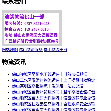
联系我们
更多服务请来电咨询，
我们将竭诚为你服务！
途鸽物流佛山一部
服务热线：0757-85516053
综合业务：189-2487-6315
地址:佛山市南海区大沥镇沥西
广云路迎骏宾馆侧商铺B区06号
网站地图
佛山物流服务
佛山物流干线
物流资讯
佛山禅城区至衡水干线运输｜时效快损耗低
佛山三水区发常州物流运输｜上门提货时效稳定
佛山高明区零担物流｜发保定一站式配送
佛山禅城区至忻州货运公司｜整车零担仓储打包
佛山顺德区至太原大件物流｜设备运输专业靠谱
佛山顺德区往返秦皇岛物流｜全程跟踪安全运输
佛山禅城区至重庆大件物流｜设备运输专业靠谱