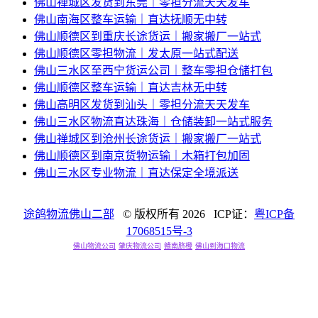
佛山禅城区发货到东莞｜零担分流天天发车
佛山南海区整车运输｜直达抚顺无中转
佛山顺德区到重庆长途货运｜搬家搬厂一站式
佛山顺德区零担物流｜发太原一站式配送
佛山三水区至西宁货运公司｜整车零担仓储打包
佛山顺德区整车运输｜直达吉林无中转
佛山高明区发货到汕头｜零担分流天天发车
佛山三水区物流直达珠海｜仓储装卸一站式服务
佛山禅城区到沧州长途货运｜搬家搬厂一站式
佛山顺德区到南京货物运输｜木箱打包加固
佛山三水区专业物流｜直达保定全境派送
途鸽物流佛山二部
© 版权所有
2026 ICP证：
粤ICP备
17068515号-3
佛山物流公司
肇庆物流公司
赣南脐橙
佛山到海口物流