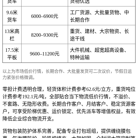
货车
货物优选
9.6米
工厂货源、大批量货物、中
6000–6900元
货车
长期合作
13米高
重货、建材、大宗物资、长
8200–9300元
栏
途干线
17.5米
大件机械、超宽超高设备、
9600–11200元
平板
特种运输
以上为市场低价行情，长期合作、大批量发货可二次议价，节假日运
力紧张价格微调。
零担计费透明合理，轻货体积计费参考62.6元/立方，重货吨位
计费参考192.1元/吨，全部贴合当下物流低价行情，不溢价、
不套路、无隐形收费。长期合作客户、月结客户、稳定货源客
户，可享受阶梯优惠、运价锁定、优先派车等增值权益，有效
降低企业综合物流开支。
货物包装防护体系完善，配备专业打包班组，提供缠绕膜包