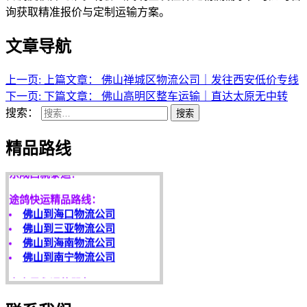
询获取精准报价与定制运输方案。
文章导航
上一页:
上篇文章：
佛山禅城区物流公司｜发往西安低价专线
下一页:
下篇文章：
佛山高明区整车运输｜直达太原无中转
搜索：
搜索
天开地辟宏基，
精品路线
东成西就泰运！
途鸽快运精品路线：
佛山到海口物流公司
佛山到三亚物流公司
佛山到海南物流公司
佛山到南宁物流公司
客户是永远的朋友，
服务是永恒的追求！
欢迎您光临！