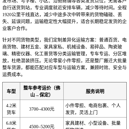
发市场、写字楼、小区、沿街商铺等各类发货点位，无需客户
自行送货到站，专业调度就近安排车辆，减少等待时间。全程
1920公里干线直达，减少中途多次中转带来的货物磕碰、丢
失、延误问题，运输稳定性大幅提升，适合长期稳定发货的企
业客户合作。
针对不同货物类型，我们定制差异化运输方案：普通百货、电
商货物、建材五金、家具家私、机械设备、易碎品、陶瓷玻
璃、精密仪器、化工普货等分类运输管理，专车专运、分区堆
放，杜绝混装挤压。无论零星小件零担，还是整厂搬迁大批量
整车货源，都能匹配对应车型与运输方案，兼顾时效、安全与
运费成本。
整车参考运价（佛
车型
服务说明
山→保定）
4.2米
小件零担、电商包裹、个人
3700–4300元
货车
发货，灵活上门
6.8米
家具建材、小型设备、批量
4500–5200元