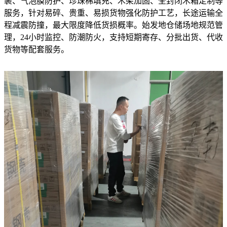
裹、气泡膜防护、珍珠棉填充、木架加固、全封闭木箱定制等
服务，针对易碎、贵重、易损货物强化防护工艺，长途运输全
程减震防撞，最大限度降低货损概率。始发地仓储场地规范管
理，24小时监控、防潮防火，支持短期寄存、分批出货、代收
货物等配套服务。