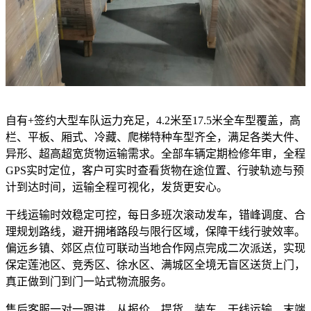
自有+签约大型车队运力充足，4.2米至17.5米全车型覆盖，高
栏、平板、厢式、冷藏、爬梯特种车型齐全，满足各类大件、
异形、超高超宽货物运输需求。全部车辆定期检修年审，全程
GPS实时定位，客户可实时查看货物在途位置、行驶轨迹与预
计到达时间，运输全程可视化，发货更安心。
干线运输时效稳定可控，每日多班次滚动发车，错峰调度、合
理规划路线，避开拥堵路段与限行区域，保障干线行驶效率。
偏远乡镇、郊区点位可联动当地合作网点完成二次派送，实现
保定莲池区、竞秀区、徐水区、满城区全境无盲区送货上门，
真正做到门到门一站式物流服务。
售后客服一对一跟进，从报价、提货、装车、干线运输、末端